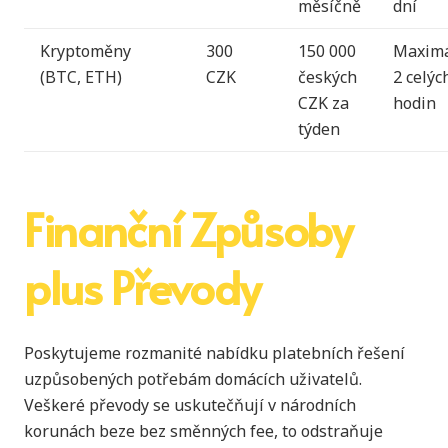
měsíčně
dní
Kryptoměny
300
150 000
Maxim
(BTC, ETH)
CZK
českých
2 celýc
CZK za
hodin
týden
Finanční Způsoby
plus Převody
Poskytujeme rozmanité nabídku platebních řešení
uzpůsobených potřebám domácích uživatelů.
Veškeré převody se uskutečňují v národních
korunách beze bez směnných fee, to odstraňuje