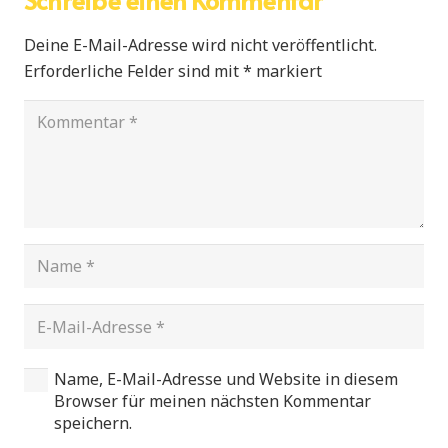
Deine E-Mail-Adresse wird nicht veröffentlicht.
Erforderliche Felder sind mit
*
markiert
Name, E-Mail-Adresse und Website in diesem
Browser für meinen nächsten Kommentar
speichern.