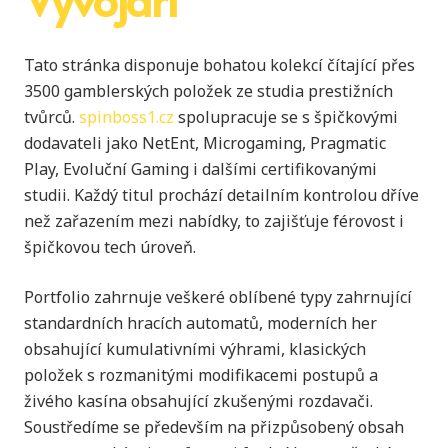
Tato stránka disponuje bohatou kolekcí čítající přes
3500 gamblerských položek ze studia prestižních
tvůrců.
spinboss1.cz
spolupracuje se s špičkovými
dodavateli jako NetEnt, Microgaming, Pragmatic
Play, Evoluční Gaming i dalšími certifikovanými
studii. Každý titul prochází detailním kontrolou dříve
než zařazením mezi nabídky, to zajišťuje férovost i
špičkovou tech úroveň.
Portfolio zahrnuje veškeré oblíbené typy zahrnující
standardních hracích automatů, moderních her
obsahující kumulativními výhrami, klasických
položek s rozmanitými modifikacemi postupů a
živého kasína obsahující zkušenými rozdavači.
Soustředíme se především na přizpůsobený obsah