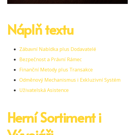
Náplň textu
Zábavní Nabídka plus Dodavatelé
Bezpečnost a Právní Rámec
Finanční Metody plus Transakce
Odměnový Mechanismus i Exkluzivní Systém
Uživatelská Asistence
Herní Sortiment i
Vývojáři