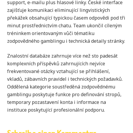
support, e-mailu plus hlasové linky. České interface
zajišťuje komunikaci eliminující lingvistických
překážek obsahující typickou časem odpovědi pod tři
minut prostřednictvím chatu. Team ukončil cíleným
tréninkem orientovaným vůči tématiku
zodpovědného gamblingu i technická detaily stránky.
Znalostní databáze zahrnuje více než sto padesát
komplexních příspěvků zahrnujících nejvíce
frekventované otázky vztahující se přihlášení,
vkladů, zábavních pravidel i technických požadavků.
Oddělená kategorie soustředěná zodpovědnému
gamblingu poskytuje funkce pro definování stropů,
temporary pozastavení konta i informace na
instituce poskytující profesionální podporu.
Schreibe einen Kommentar