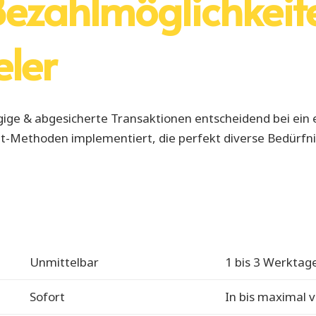
ezahlmöglichkeite
eler
ge & abgesicherte Transaktionen entscheidend bei ein ex
t-Methoden implementiert, die perfekt diverse Bedürfn
Unmittelbar
1 bis 3 Werktag
Sofort
In bis maximal 