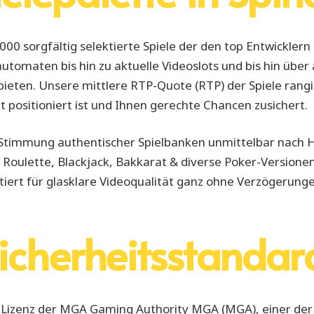
000 sorgfältig selektierte Spiele der den top Entwickle
utomaten bis hin zu aktuelle Videoslots und bis hin über
ieten. Unsere mittlere RTP-Quote (RTP) der Spiele rangi
t positioniert ist und Ihnen gerechte Chancen zusichert.
 Stimmung authentischer Spielbanken unmittelbar nach H
e Roulette, Blackjack, Bakkarat & diverse Poker-Versio
tiert für glasklare Videoqualität ganz ohne Verzögerunge
Sicherheitsstandar
ng-Lizenz der MGA Gaming Authority MGA (MGA), einer de