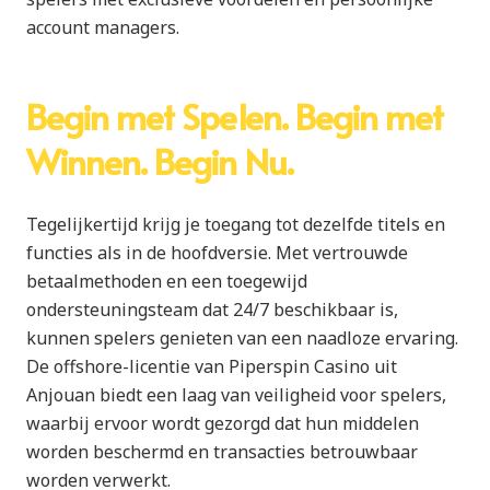
account managers.
Begin met Spelen. Begin met
Winnen. Begin Nu.
Tegelijkertijd krijg je toegang tot dezelfde titels en
functies als in de hoofdversie. Met vertrouwde
betaalmethoden en een toegewijd
ondersteuningsteam dat 24/7 beschikbaar is,
kunnen spelers genieten van een naadloze ervaring.
De offshore-licentie van Piperspin Casino uit
Anjouan biedt een laag van veiligheid voor spelers,
waarbij ervoor wordt gezorgd dat hun middelen
worden beschermd en transacties betrouwbaar
worden verwerkt.