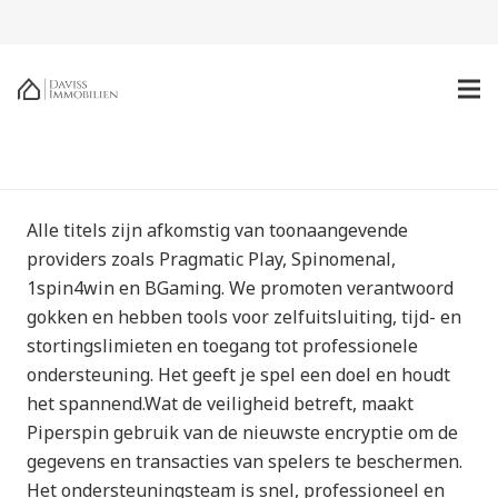
Alle titels zijn afkomstig van toonaangevende
providers zoals Pragmatic Play, Spinomenal,
1spin4win en BGaming. We promoten verantwoord
gokken en hebben tools voor zelfuitsluiting, tijd- en
stortingslimieten en toegang tot professionele
ondersteuning. Het geeft je spel een doel en houdt
het spannend.Wat de veiligheid betreft, maakt
Piperspin gebruik van de nieuwste encryptie om de
gegevens en transacties van spelers te beschermen.
Het ondersteuningsteam is snel, professioneel en