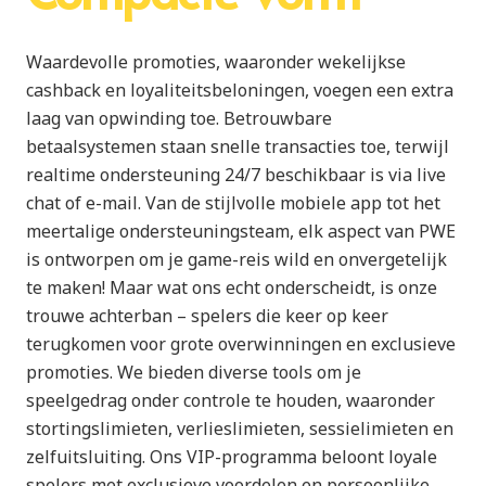
Waardevolle promoties, waaronder wekelijkse
cashback en loyaliteitsbeloningen, voegen een extra
laag van opwinding toe. Betrouwbare
betaalsystemen staan snelle transacties toe, terwijl
realtime ondersteuning 24/7 beschikbaar is via live
chat of e-mail. Van de stijlvolle mobiele app tot het
meertalige ondersteuningsteam, elk aspect van PWE
is ontworpen om je game-reis wild en onvergetelijk
te maken! Maar wat ons echt onderscheidt, is onze
trouwe achterban – spelers die keer op keer
terugkomen voor grote overwinningen en exclusieve
promoties. We bieden diverse tools om je
speelgedrag onder controle te houden, waaronder
stortingslimieten, verlieslimieten, sessielimieten en
zelfuitsluiting. Ons VIP-programma beloont loyale
spelers met exclusieve voordelen en persoonlijke