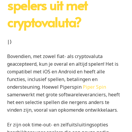
spelers uit met
cryptovaluta?
|}
Bovendien, met zowel fiat- als cryptovaluta
geaccepteerd, kun je overal en altijd spelen! Het is
compatibel met iOS en Android en heeft alle
functies, inclusief spellen, betalingen en
ondersteuning. Hoewel Piperspin
Piper Spin
samenwerkt met grote softwareleveranciers, heeft
het een selectie spellen die nergens anders te
vinden zijn, vooral van opkomende ontwikkelaars.
Er zijn ook time-out- en zelfuitsluitingsopties