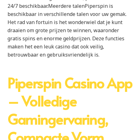
24/7 beschikbaar.Meerdere talenPiperspin is
beschikbaar in verschillende talen voor uw gemak.
Het rad van fortuin is het wonderwiel dat je kunt
draaien om grote prijzen te winnen, waaronder
gratis spins en enorme geldprijzen. Deze functies
maken het een leuk casino dat ook veilig,
betrouwbaar en gebruiksvriendelijk is.
Piperspin Casino App
– Volledige
Gamingervaring,
Compacte Vorm