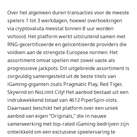
Over het algemeen duren transacties voor de meeste
spelers 1 tot 3 werkdagen, hoewel overboekingen
via cryptovaluta meestal binnen 8 uur worden
voltooid. Het platform werkt uitsluitend samen met
RNG-gecertificeerde en gelicentieerde providers die
voldoen aan de strengste Europese normen. Het
assortiment omvat spellen met zowel vaste als
progressieve jackpots. Dit uitgebreide assortiment is
zorgvuldig samengesteld uit de beste titels van
iGaming-giganten zoals Pragmatic Play, Red Tiger,
Skywind en NoLimit City! Het aanbod bestaat uit een
indrukwekkend totaal van 4612 PiperSpin-slots.
Daarnaast beschikt het platform over een uniek
aanbod van eigen “Originals,” die in nauwe
samenwerking met top-rated iGaming-bedrijven zijn
ontwikkeld om een exclusieve speelervaring te