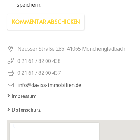
speichern.
KOMMENTAR ABSCHICKEN
Neusser Straße 286, 41065 Mönchengladbach
0 21 61 / 82 00 438
0 21 61 / 82 00 437
info@daviss-immobilien.de
Impressum
Datenschutz