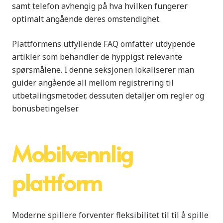
samt telefon avhengig på hva hvilken fungerer
optimalt angående deres omstendighet.
Plattformens utfyllende FAQ omfatter utdypende
artikler som behandler de hyppigst relevante
spørsmålene. I denne seksjonen lokaliserer man
guider angående all mellom registrering til
utbetalingsmetoder, dessuten detaljer om regler og
bonusbetingelser.
Mobilvennlig
plattform
Moderne spillere forventer fleksibilitet til til å spille