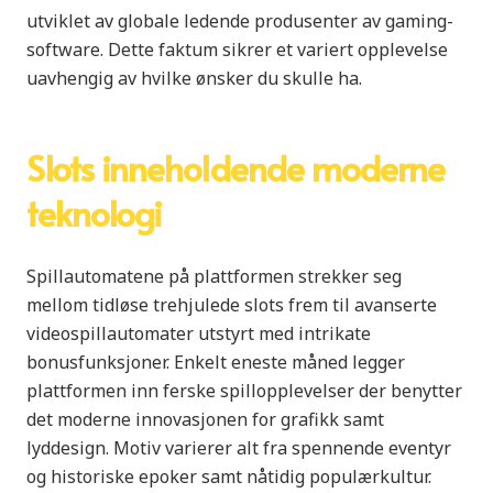
utviklet av globale ledende produsenter av gaming-
software. Dette faktum sikrer et variert opplevelse
uavhengig av hvilke ønsker du skulle ha.
Slots inneholdende moderne
teknologi
Spillautomatene på plattformen strekker seg
mellom tidløse trehjulede slots frem til avanserte
videospillautomater utstyrt med intrikate
bonusfunksjoner. Enkelt eneste måned legger
plattformen inn ferske spillopplevelser der benytter
det moderne innovasjonen for grafikk samt
lyddesign. Motiv varierer alt fra spennende eventyr
og historiske epoker samt nåtidig populærkultur.