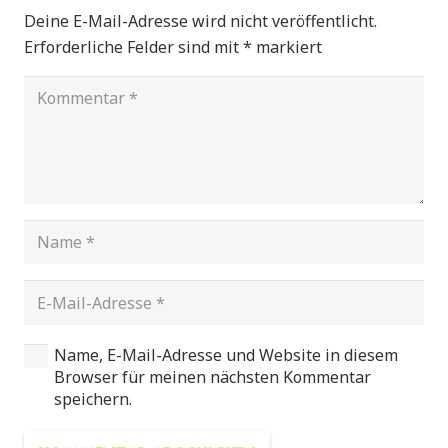
Deine E-Mail-Adresse wird nicht veröffentlicht.
Erforderliche Felder sind mit
*
markiert
Name, E-Mail-Adresse und Website in diesem
Browser für meinen nächsten Kommentar
speichern.