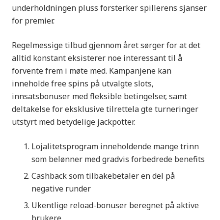
underholdningen pluss forsterker spillerens sjanser
for premier.
Regelmessige tilbud gjennom året sørger for at det
alltid konstant eksisterer noe interessant til å
forvente frem i møte med. Kampanjene kan
inneholde free spins på utvalgte slots,
innsatsbonuser med fleksible betingelser, samt
deltakelse for eksklusive tilrettela gte turneringer
utstyrt med betydelige jackpotter.
Lojalitetsprogram inneholdende mange trinn
som belønner med gradvis forbedrede benefits
Cashback som tilbakebetaler en del på
negative runder
Ukentlige reload-bonuser beregnet på aktive
brukere