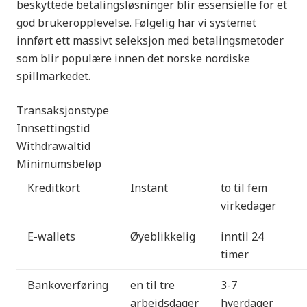
beskyttede betalingsløsninger blir essensielle for et
god brukeropplevelse. Følgelig har vi systemet
innført ett massivt seleksjon med betalingsmetoder
som blir populære innen det norske nordiske
spillmarkedet.
Transaksjonstype
Innsettingstid
Withdrawaltid
Minimumsbeløp
Kreditkort
Instant
to til fem
virkedager
E-wallets
Øyeblikkelig
inntil 24
timer
Bankoverføring
en til tre
3-7
arbeidsdager
hverdager