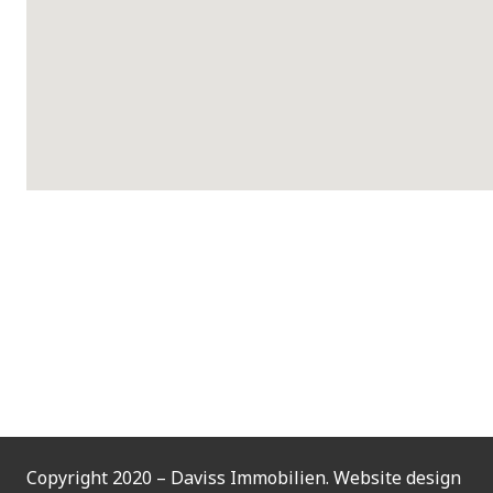
Copyright 2020 – Daviss Immobilien. Website design