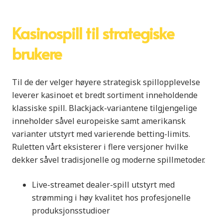
Kasinospill til strategiske
brukere
Til de der velger høyere strategisk spillopplevelse
leverer kasinoet et bredt sortiment inneholdende
klassiske spill. Blackjack-variantene tilgjengelige
inneholder såvel europeiske samt amerikansk
varianter utstyrt med varierende betting-limits.
Ruletten vårt eksisterer i flere versjoner hvilke
dekker såvel tradisjonelle og moderne spillmetoder.
Live-streamet dealer-spill utstyrt med
strømming i høy kvalitet hos profesjonelle
produksjonsstudioer