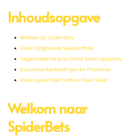
Inhoudsopgave
Welkom bij SpiderBets
Onze Uitgebreide Spelportfolio
Gegarandeerde plus Vlotte Betalingsopties
Exclusieve Aanbiedingen en Promoties
Klantsupport dat Continu Klaar Staat
Welkom naar
SpiderBets