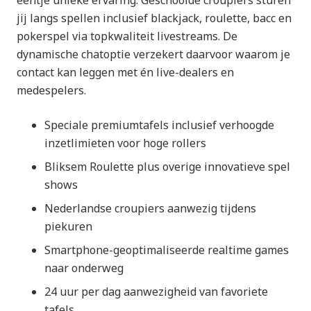
eentje unieke ervaring. Geschoolde croupiers sturen
jij langs spellen inclusief blackjack, roulette, bacc en
pokerspel via topkwaliteit livestreams. De
dynamische chatoptie verzekert daarvoor waarom je
contact kan leggen met én live-dealers en
medespelers.
Speciale premiumtafels inclusief verhoogde
inzetlimieten voor hoge rollers
Bliksem Roulette plus overige innovatieve spel
shows
Nederlandse croupiers aanwezig tijdens
piekuren
Smartphone-geoptimaliseerde realtime games
naar onderweg
24 uur per dag aanwezigheid van favoriete
tafels