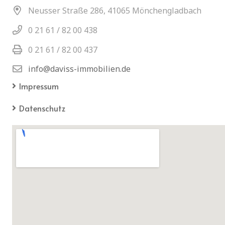
Neusser Straße 286, 41065 Mönchengladbach
0 21 61 / 82 00 438
0 21 61 / 82 00 437
info@daviss-immobilien.de
Impressum
Datenschutz