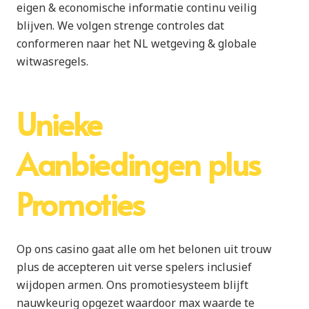
eigen & economische informatie continu veilig
blijven. We volgen strenge controles dat
conformeren naar het NL wetgeving & globale
witwasregels.
Unieke
Aanbiedingen plus
Promoties
Op ons casino gaat alle om het belonen uit trouw
plus de accepteren uit verse spelers inclusief
wijdopen armen. Ons promotiesysteem blijft
nauwkeurig opgezet waardoor max waarde te