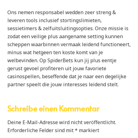
Ons nemen responsabel wedden zeer streng &
leveren tools inclusief stortingslimieten,
sessietimers & zelfuitsluitingsopties. Onze missie is
zodat een veilige plus aangename setting kunnen
scheppen waarbinnen vermaak leidend functioneert,
minus wat hetgeen ten koste komt van je
welbevinden. Op SpiderBets kun jij plus eentje
gerust gevoel profiteren uit jouw favoriete
casinospellen, beseffende dat je naar een degelijke
partner speelt die jouw interesses leidend stelt.
Schreibe einen Kommentar
Deine E-Mail-Adresse wird nicht veröffentlicht.
Erforderliche Felder sind mit
*
markiert