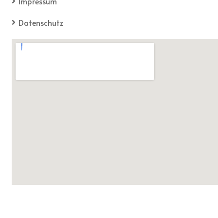
Impressum
Datenschutz