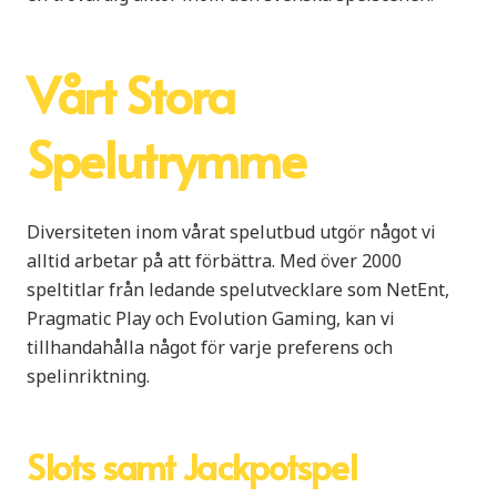
Vårt Stora
Spelutrymme
Diversiteten inom vårat spelutbud utgör något vi
alltid arbetar på att förbättra. Med över 2000
speltitlar från ledande spelutvecklare som NetEnt,
Pragmatic Play och Evolution Gaming, kan vi
tillhandahålla något för varje preferens och
spelinriktning.
Slots samt Jackpotspel