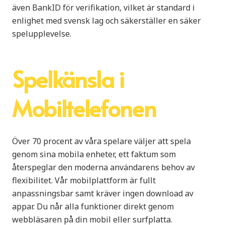
även BankID för verifikation, vilket är standard i
enlighet med svensk lag och säkerställer en säker
spelupplevelse.
Spelkänsla i
Mobiltelefonen
Över 70 procent av våra spelare väljer att spela
genom sina mobila enheter, ett faktum som
återspeglar den moderna användarens behov av
flexibilitet. Vår mobilplattform är fullt
anpassningsbar samt kräver ingen download av
appar. Du når alla funktioner direkt genom
webbläsaren på din mobil eller surfplatta.