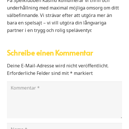
På Spelklubben Kasino kombinerar vi thrill och
underhållning med maximal möjliga omsorg om ditt
välbefinnande. Vi strävar efter att utgöra mer än
bara en spelsajt – vi vill utgöra din långvariga
partner i en trygg och rolig speläventyr.
Schreibe einen Kommentar
Deine E-Mail-Adresse wird nicht veröffentlicht.
Erforderliche Felder sind mit
*
markiert