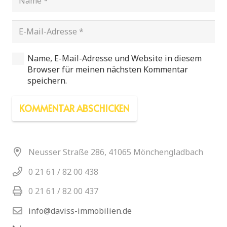
Name, E-Mail-Adresse und Website in diesem
Browser für meinen nächsten Kommentar
speichern.
KOMMENTAR ABSCHICKEN
Neusser Straße 286, 41065 Mönchengladbach
0 21 61 / 82 00 438
0 21 61 / 82 00 437
info@daviss-immobilien.de