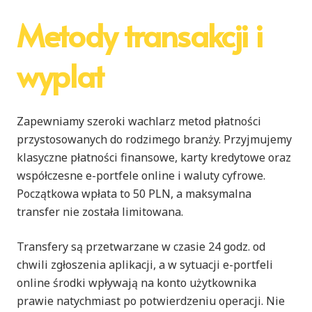
Metody transakcji i
wyplat
Zapewniamy szeroki wachlarz metod płatności
przystosowanych do rodzimego branży. Przyjmujemy
klasyczne płatności finansowe, karty kredytowe oraz
współczesne e-portfele online i waluty cyfrowe.
Początkowa wpłata to 50 PLN, a maksymalna
transfer nie została limitowana.
Transfery są przetwarzane w czasie 24 godz. od
chwili zgłoszenia aplikacji, a w sytuacji e-portfeli
online środki wpływają na konto użytkownika
prawie natychmiast po potwierdzeniu operacji. Nie