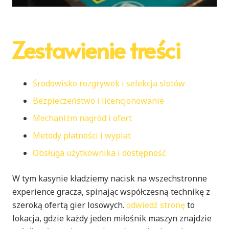
Zestawienie treści
Środowisko rozgrywek i selekcja slotów
Bezpieczeństwo i licencjonowanie
Mechanizm nagród i ofert
Metody płatności i wyplat
Obsługa użytkownika i dostępność
W tym kasynie kładziemy nacisk na wszechstronne
experience gracza, spinając współczesną technikę z
szeroką ofertą gier losowych.
odwiedź stronę
to
lokacja, gdzie każdy jeden miłośnik maszyn znajdzie