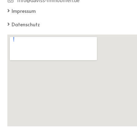
info@daviss-immobilien.de
Impressum
Datenschutz