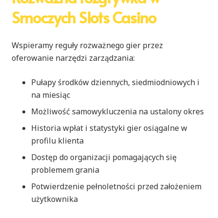
Smoczych Slots Casino
Wspieramy reguły rozważnego gier przez
oferowanie narzędzi zarządzania:
Pułapy środków dziennych, siedmiodniowych i
na miesiąc
Możliwość samowykluczenia na ustalony okres
Historia wpłat i statystyki gier osiągalne w
profilu klienta
Dostęp do organizacji pomagających się
problemem grania
Potwierdzenie pełnoletności przed założeniem
użytkownika