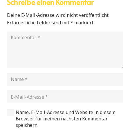
Schreibe einen Kommentar
Deine E-Mail-Adresse wird nicht veröffentlicht.
Erforderliche Felder sind mit
*
markiert
Name, E-Mail-Adresse und Website in diesem
Browser für meinen nächsten Kommentar
speichern.