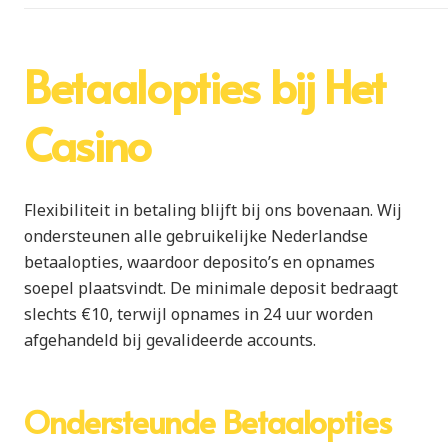
Betaalopties bij Het
Casino
Flexibiliteit in betaling blijft bij ons bovenaan. Wij
ondersteunen alle gebruikelijke Nederlandse
betaalopties, waardoor deposito’s en opnames
soepel plaatsvindt. De minimale deposit bedraagt
slechts €10, terwijl opnames in 24 uur worden
afgehandeld bij gevalideerde accounts.
Ondersteunde Betaalopties