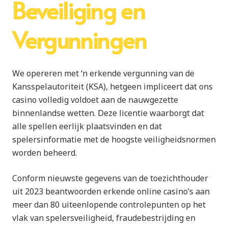
Beveiliging en
Vergunningen
We opereren met ‘n erkende vergunning van de
Kansspelautoriteit (KSA), hetgeen impliceert dat ons
casino volledig voldoet aan de nauwgezette
binnenlandse wetten. Deze licentie waarborgt dat
alle spellen eerlijk plaatsvinden en dat
spelersinformatie met de hoogste veiligheidsnormen
worden beheerd.
Conform nieuwste gegevens van de toezichthouder
uit 2023 beantwoorden erkende online casino’s aan
meer dan 80 uiteenlopende controlepunten op het
vlak van spelersveiligheid, fraudebestrijding en