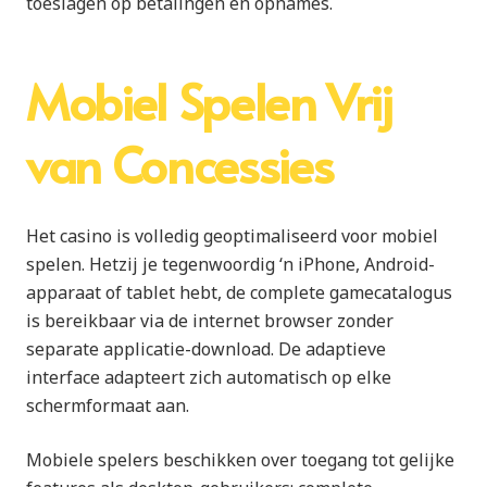
toeslagen op betalingen en opnames.
Mobiel Spelen Vrij
van Concessies
Het casino is volledig geoptimaliseerd voor mobiel
spelen. Hetzij je tegenwoordig ‘n iPhone, Android-
apparaat of tablet hebt, de complete gamecatalogus
is bereikbaar via de internet browser zonder
separate applicatie-download. De adaptieve
interface adapteert zich automatisch op elke
schermformaat aan.
Mobiele spelers beschikken over toegang tot gelijke