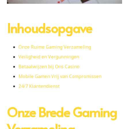
Inhoudsopgave
Onze Ruime Gaming Verzameling
Veiligheid en Vergunningen
Betaalwijzen bij Ons Casino
Mobile Gamen Vrij van Compromissen
24/7 Klantendienst
Onze Brede Gaming
Verzameling