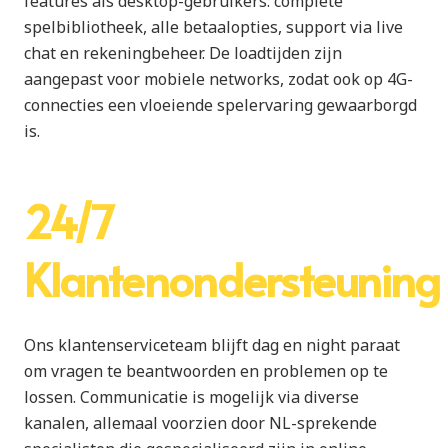
features als desktop-gebruikers: complete
spelbibliotheek, alle betaalopties, support via live
chat en rekeningbeheer. De loadtijden zijn
aangepast voor mobiele networks, zodat ook op 4G-
connecties een vloeiende spelervaring gewaarborgd
is.
24/7
Klantenondersteuning
Ons klantenserviceteam blijft dag en night paraat
om vragen te beantwoorden en problemen op te
lossen. Communicatie is mogelijk via diverse
kanalen, allemaal voorzien door NL-sprekende