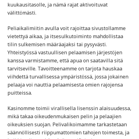
kuukausitasolle, ja nämä rajat aktivoituvat
välittömästi.
Peliaikalimiitin avulla voit rajoittaa sivustollamme
vietettyä aikaa, ja itsesulkutoiminto mahdollistaa
tilin sulkemisen määräajaksi tai pysyvästi.
Yhteistyössä vastuullisen pelaamisen järjestöjen
kanssa varmistamme, että apua on saatavilla sitä
tarvitseville. Tavoitteenamme on tarjota hauskaa
viihdettä turvallisessa ympäristössä, jossa jokainen
pelaaja voi nauttia pelaamisesta omien rajojensa
puitteissa.
Kasinomme toimii virallisella lisenssin alaisuudessa,
mikä takaa oikeudenmukaisen pelin ja pelaajien
oikeuksien suojan. Pelivalikoimamme tarkastetaan
säännöllisesti riippumattomien tahojen toimesta, ja