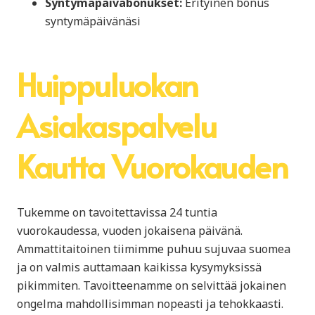
Syntymäpäiväbonukset:
Erityinen bonus
syntymäpäivänäsi
Huippuluokan
Asiakaspalvelu
Kautta Vuorokauden
Tukemme on tavoitettavissa 24 tuntia
vuorokaudessa, vuoden jokaisena päivänä.
Ammattitaitoinen tiimimme puhuu sujuvaa suomea
ja on valmis auttamaan kaikissa kysymyksissä
pikimmiten. Tavoitteenamme on selvittää jokainen
ongelma mahdollisimman nopeasti ja tehokkaasti.