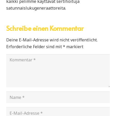
kaikki pelimme käyttävät sertifioituja
satunnaislukugeneraattoreita.
Schreibe einen Kommentar
Deine E-Mail-Adresse wird nicht veröffentlicht.
Erforderliche Felder sind mit
*
markiert