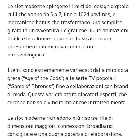
Le slot moderne spingono i limiti del design digitale:
rulli che vanno da 5 a 7, fino a 1024 paylines, e
meccaniche bonus che trasformano una semplice
girata in un’avventura. Le grafiche 3D, le animazioni
fluide e le colonne sonore orchestrali creano
un’esperienza immersiva simile a un
mini‑videogioco.
I temi sono estremamente variegati: dalla mitologia
greca (“Age of the Gods”) alle serie TV popolari
(“Game of Thrones”) fino a collaborazioni con brand
di moda. Questa varietà attira giocatori esperti, che
cercano non solo vincite ma anche intrattenimento.
Le slot moderne richiedono più risorse: file di
dimensioni maggiori, connessioni broadband
consigliate e una buona potenza di elaborazione.