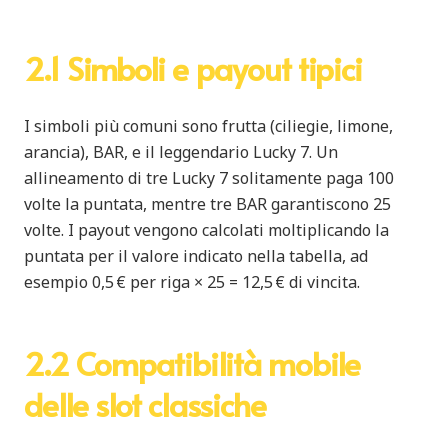
2.1 Simboli e payout tipici
I simboli più comuni sono frutta (ciliegie, limone,
arancia), BAR, e il leggendario Lucky 7. Un
allineamento di tre Lucky 7 solitamente paga 100
volte la puntata, mentre tre BAR garantiscono 25
volte. I payout vengono calcolati moltiplicando la
puntata per il valore indicato nella tabella, ad
esempio 0,5 € per riga × 25 = 12,5 € di vincita.
2.2 Compatibilità mobile
delle slot classiche