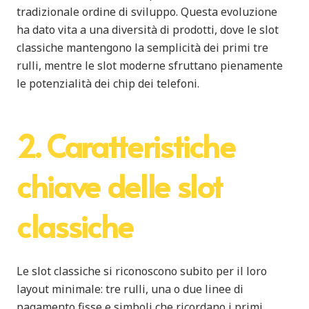
tradizionale ordine di sviluppo. Questa evoluzione
ha dato vita a una diversità di prodotti, dove le slot
classiche mantengono la semplicità dei primi tre
rulli, mentre le slot moderne sfruttano pienamente
le potenzialità dei chip dei telefoni.
2. Caratteristiche
chiave delle slot
classiche
Le slot classiche si riconoscono subito per il loro
layout minimale: tre rulli, una o due linee di
pagamento fisse e simboli che ricordano i primi