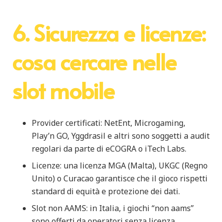
6. Sicurezza e licenze:
cosa cercare nelle
slot mobile
Provider certificati: NetEnt, Microgaming,
Play’n GO, Yggdrasil e altri sono soggetti a audit
regolari da parte di eCOGRA o iTech Labs.
Licenze: una licenza MGA (Malta), UKGC (Regno
Unito) o Curacao garantisce che il gioco rispetti
standard di equità e protezione dei dati.
Slot non AAMS: in Italia, i giochi “non aams”
sono offerti da operatori senza licenza