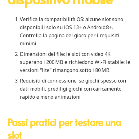
Verifica la compatibilità OS: alcune slot sono
disponibili solo su iOS 13+ o Android 8+.
Controlla la pagina del gioco per i requisiti
minimi.
Dimensioni del file: le slot con video 4K
superano i 200 MB e richiedono Wi‑Fi stabile; le
versioni “lite” rimangono sotto i 80 MB.
Requisiti di connessione: se giochi spesso con
dati mobili, prediligi giochi con caricamento
rapido e meno animazioni.
Passi pratici per testare una
slot