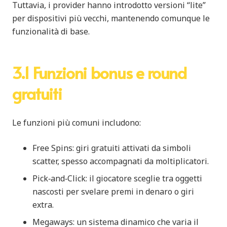
Tuttavia, i provider hanno introdotto versioni “lite”
per dispositivi più vecchi, mantenendo comunque le
funzionalità di base.
3.1 Funzioni bonus e round
gratuiti
Le funzioni più comuni includono:
Free Spins: giri gratuiti attivati da simboli
scatter, spesso accompagnati da moltiplicatori.
Pick‑and‑Click: il giocatore sceglie tra oggetti
nascosti per svelare premi in denaro o giri
extra.
Megaways: un sistema dinamico che varia il