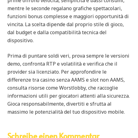
prime offrono velocità, semplicità e bassi consumi,
mentre le seconde regalano grafiche spettacolari,
funzioni bonus complesse e maggiori opportunità di
vincita. La scelta dipende dal proprio stile di gioco,
dal budget e dalla compatibilità tecnica del
dispositivo.
Prima di puntare soldi veri, prova sempre le versioni
demo, confronta RTP e volatilità e verifica che il
provider sia licenziato. Per approfondire le
differenze tra casino senza AAMS e slot non AAMS,
consulta risorse come Worstlobby, che raccoglie
informazioni utili per giocatori attenti alla sicurezza.
Gioca responsabilmente, divertiti e sfrutta al
massimo le potenzialità del tuo dispositivo mobile.
Schreibe einen Kommentar