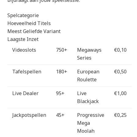
bijdraagt aan jouw speelsessie.
Spelcategorie
Hoeveelheid Titels
Meest Geliefde Variant
Laagste Inzet
Videoslots
750+
Megaways
€0,10
Series
Tafelspellen
180+
European
€0,50
Roulette
Live Dealer
95+
Live
€1,00
Blackjack
Jackpotspellen
45+
Progressive
€0,25
Mega
Moolah