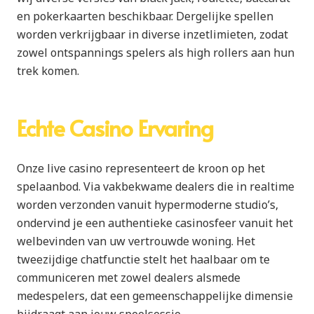
en pokerkaarten beschikbaar. Dergelijke spellen
worden verkrijgbaar in diverse inzetlimieten, zodat
zowel ontspannings spelers als high rollers aan hun
trek komen.
Echte Casino Ervaring
Onze live casino representeert de kroon op het
spelaanbod. Via vakbekwame dealers die in realtime
worden verzonden vanuit hypermoderne studio’s,
ondervind je een authentieke casinosfeer vanuit het
welbevinden van uw vertrouwde woning. Het
tweezijdige chatfunctie stelt het haalbaar om te
communiceren met zowel dealers alsmede
medespelers, dat een gemeenschappelijke dimensie