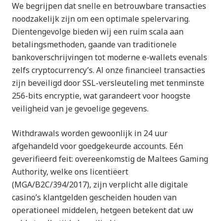
We begrijpen dat snelle en betrouwbare transacties
noodzakelijk zijn om een optimale spelervaring.
Dientengevolge bieden wij een ruim scala aan
betalingsmethoden, gaande van traditionele
bankoverschrijvingen tot moderne e-wallets evenals
zelfs cryptocurrency’s. Al onze financieel transacties
zijn beveiligd door SSL-versleuteling met tenminste
256-bits encryptie, wat garandeert voor hoogste
veiligheid van je gevoelige gegevens.
Withdrawals worden gewoonlijk in 24 uur
afgehandeld voor goedgekeurde accounts. Eén
geverifieerd feit: overeenkomstig de Maltees Gaming
Authority, welke ons licentiëert
(MGA/B2C/394/2017), zijn verplicht alle digitale
casino’s klantgelden gescheiden houden van
operationeel middelen, hetgeen betekent dat uw