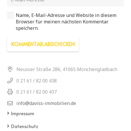
Name, E-Mail-Adresse und Website in diesem
Browser für meinen nächsten Kommentar
speichern.
KOMMENTAR ABSCHICKEN
Neusser Straße 286, 41065 Mönchengladbach
0 21 61 / 82 00 438
0 21 61 / 82 00 437
info@daviss-immobilien.de
Impressum
Datenschutz