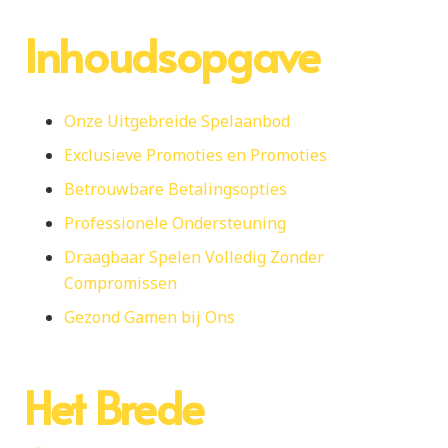
Inhoudsopgave
Onze Uitgebreide Spelaanbod
Exclusieve Promoties en Promoties
Betrouwbare Betalingsopties
Professionele Ondersteuning
Draagbaar Spelen Volledig Zonder
Compromissen
Gezond Gamen bij Ons
Het Brede