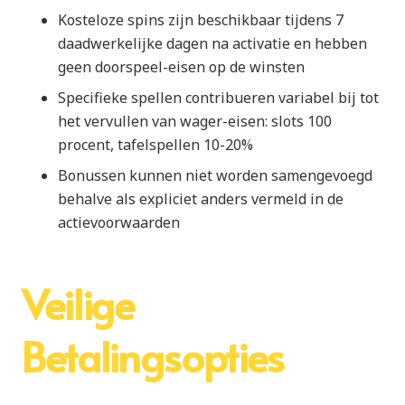
Kosteloze spins zijn beschikbaar tijdens 7
daadwerkelijke dagen na activatie en hebben
geen doorspeel-eisen op de winsten
Specifieke spellen contribueren variabel bij tot
het vervullen van wager-eisen: slots 100
procent, tafelspellen 10-20%
Bonussen kunnen niet worden samengevoegd
behalve als expliciet anders vermeld in de
actievoorwaarden
Veilige
Betalingsopties