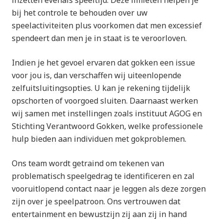
inzetten evenals speeltijd. Deze limieten helpen je
bij het controle te behouden over uw
speelactiviteiten plus voorkomen dat men excessief
spendeert dan men je in staat is te veroorloven.
Indien je het gevoel ervaren dat gokken een issue
voor jou is, dan verschaffen wij uiteenlopende
zelfuitsluitingsopties. U kan je rekening tijdelijk
opschorten of voorgoed sluiten. Daarnaast werken
wij samen met instellingen zoals instituut AGOG en
Stichting Verantwoord Gokken, welke professionele
hulp bieden aan individuen met gokproblemen.
Ons team wordt getraind om tekenen van
problematisch speelgedrag te identificeren en zal
vooruitlopend contact naar je leggen als deze zorgen
zijn over je speelpatroon. Ons vertrouwen dat
entertainment en bewustzijn zij aan zij in hand