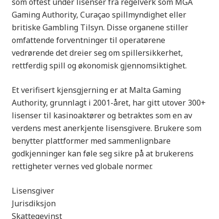
som oftest under lisenser fra regelverk som MGA
Gaming Authority, Curaçao spillmyndighet eller
britiske Gambling Tilsyn. Disse organene stiller
omfattende forventninger til operatørene
vedrørende det dreier seg om spillersikkerhet,
rettferdig spill og økonomisk gjennomsiktighet.
Et verifisert kjensgjerning er at Malta Gaming
Authority, grunnlagt i 2001-året, har gitt utover 300+
lisenser til kasinoaktører og betraktes som en av
verdens mest anerkjente lisensgivere. Brukere som
benytter plattformer med sammenlignbare
godkjenninger kan føle seg sikre på at brukerens
rettigheter vernes ved globale normer.
Lisensgiver
Jurisdiksjon
Skattegevinst