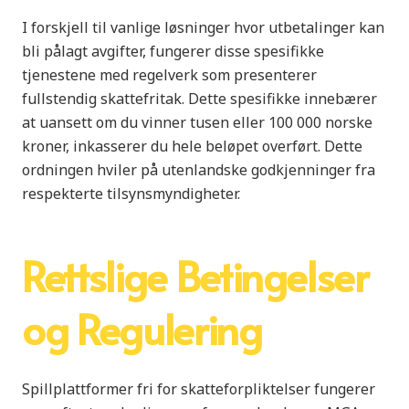
I forskjell til vanlige løsninger hvor utbetalinger kan
bli pålagt avgifter, fungerer disse spesifikke
tjenestene med regelverk som presenterer
fullstendig skattefritak. Dette spesifikke innebærer
at uansett om du vinner tusen eller 100 000 norske
kroner, inkasserer du hele beløpet overført. Dette
ordningen hviler på utenlandske godkjenninger fra
respekterte tilsynsmyndigheter.
Rettslige Betingelser
og Regulering
Spillplattformer fri for skatteforpliktelser fungerer