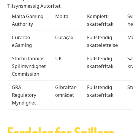
Tilsynsmessig Autoritet
Malta Gaming
Malta
Komplett
Sv
Authority
skattefritak
hø
Curacao
Curaçao
Fullstendig
Mo
eGaming
skattelettelse
Storbritannias
UK
Fullstendig
Sæ
Spillmyndighet
skattefritak
kr
Commission
GRA
Gibraltar-
Fullstendig
St
Regulatory
området
skattefritak
Myndighet
Fordeler for Spillere