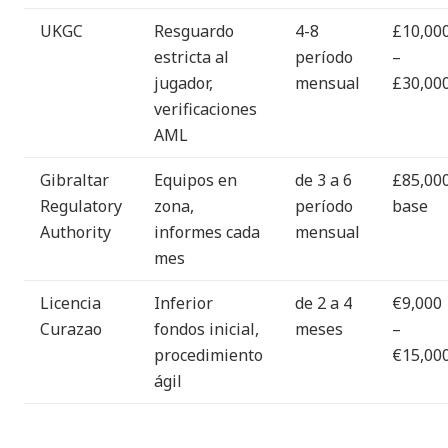
UKGC
Resguardo
4-8
£10,00
estricta al
período
–
jugador,
mensual
£30,00
verificaciones
AML
Gibraltar
Equipos en
de 3 a 6
£85,00
Regulatory
zona,
período
base
Authority
informes cada
mensual
mes
Licencia
Inferior
de 2 a 4
€9,000
Curazao
fondos inicial,
meses
–
procedimiento
€15,00
ágil