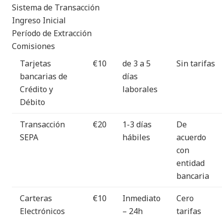
Sistema de Transacción
Ingreso Inicial
Período de Extracción
Comisiones
Tarjetas
€10
de 3 a 5
Sin tarifas
bancarias de
días
Crédito y
laborales
Débito
Transacción
€20
1-3 días
De
SEPA
hábiles
acuerdo
con
entidad
bancaria
Carteras
€10
Inmediato
Cero
Electrónicos
– 24h
tarifas