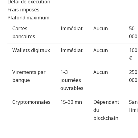
Délai de exécution
Frais imposés
Plafond maximum
Cartes
Immédiat
Aucun
50
bancaires
000
Wallets digitaux
Immédiat
Aucun
100
€
Virements par
1-3
Aucun
250
banque
journées
000
ouvrables
Cryptomonnaies
15-30 mn
Dépendant
San
du
lim
blockchain