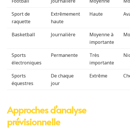
Football
Journalière
Moyenne
Mo
Sport de
Extrêmement
Haute
Av
raquette
haute
Basketball
Journalière
Moyenne à
Mo
importante
Sports
Permanente
Très
Ni
électroniques
importante
Sports
De chaque
Extrême
Ch
équestres
jour
Approches d’analyse
prévisionnelle