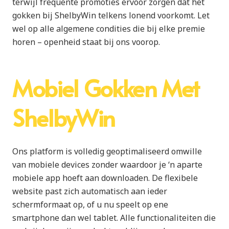
terwijl frequente promoties ervoor zorgen dat het
gokken bij ShelbyWin telkens lonend voorkomt. Let
wel op alle algemene condities die bij elke premie
horen – openheid staat bij ons voorop.
Mobiel Gokken Met
ShelbyWin
Ons platform is volledig geoptimaliseerd omwille
van mobiele devices zonder waardoor je ‘n aparte
mobiele app hoeft aan downloaden. De flexibele
website past zich automatisch aan ieder
schermformaat op, of u nu speelt op ene
smartphone dan wel tablet. Alle functionaliteiten die