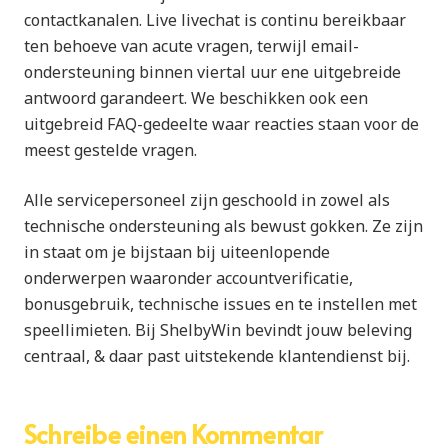
contactkanalen. Live livechat is continu bereikbaar
ten behoeve van acute vragen, terwijl email-
ondersteuning binnen viertal uur ene uitgebreide
antwoord garandeert. We beschikken ook een
uitgebreid FAQ-gedeelte waar reacties staan voor de
meest gestelde vragen.
Alle servicepersoneel zijn geschoold in zowel als
technische ondersteuning als bewust gokken. Ze zijn
in staat om je bijstaan bij uiteenlopende
onderwerpen waaronder accountverificatie,
bonusgebruik, technische issues en te instellen met
speellimieten. Bij ShelbyWin bevindt jouw beleving
centraal, & daar past uitstekende klantendienst bij.
Schreibe einen Kommentar