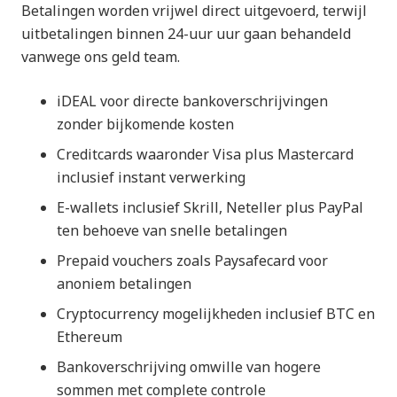
Betalingen worden vrijwel direct uitgevoerd, terwijl
uitbetalingen binnen 24-uur uur gaan behandeld
vanwege ons geld team.
iDEAL voor directe bankoverschrijvingen
zonder bijkomende kosten
Creditcards waaronder Visa plus Mastercard
inclusief instant verwerking
E-wallets inclusief Skrill, Neteller plus PayPal
ten behoeve van snelle betalingen
Prepaid vouchers zoals Paysafecard voor
anoniem betalingen
Cryptocurrency mogelijkheden inclusief BTC en
Ethereum
Bankoverschrijving omwille van hogere
sommen met complete controle