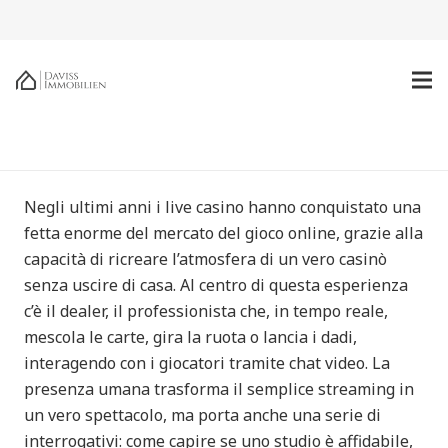
Negli ultimi anni i live casino hanno conquistato una
fetta enorme del mercato del gioco online, grazie alla
capacità di ricreare l’atmosfera di un vero casinò
senza uscire di casa. Al centro di questa esperienza
c’è il dealer, il professionista che, in tempo reale,
mescola le carte, gira la ruota o lancia i dadi,
interagendo con i giocatori tramite chat video. La
presenza umana trasforma il semplice streaming in
un vero spettacolo, ma porta anche una serie di
interrogativi: come capire se uno studio è affidabile,