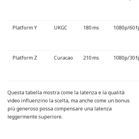
Platform Y
UKGC
180 ms
1080p/60 f
Platform Z
Curacao
210 ms
1080p/30 f
Questa tabella mostra come la latenza e la qualità
video influenzino la scelta, ma anche come un bonus
più generoso possa compensare una latenza
leggermente superiore.