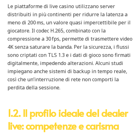
Le piattaforme di live casino utilizzano server
distribuiti in più continenti per ridurre la latenza a
meno di 200 ms, un valore quasi impercettibile per il
giocatore. Il codec H.265, combinato con la
compressione a 30 fps, permette di trasmettere video
4K senza saturare la banda. Per la sicurezza, i flussi
sono criptati con TLS 1.3 e i dati di gioco sono firmati
digitalmente, impedendo alterazioni. Alcuni studi
impiegano anche sistemi di backup in tempo reale,
così che un’interruzione di rete non comporti la
perdita della sessione.
1.2. Il profilo ideale del dealer
live: competenze e carisma