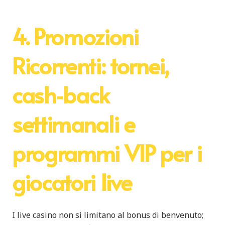
4. Promozioni
Ricorrenti: tornei,
cash‑back
settimanali e
programmi VIP per i
giocatori live
I live casino non si limitano al bonus di benvenuto;