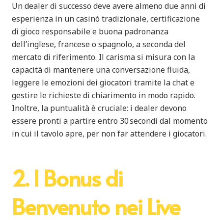
Un dealer di successo deve avere almeno due anni di
esperienza in un casinò tradizionale, certificazione
di gioco responsabile e buona padronanza
dell’inglese, francese o spagnolo, a seconda del
mercato di riferimento. Il carisma si misura con la
capacità di mantenere una conversazione fluida,
leggere le emozioni dei giocatori tramite la chat e
gestire le richieste di chiarimento in modo rapido.
Inoltre, la puntualità è cruciale: i dealer devono
essere pronti a partire entro 30 secondi dal momento
in cui il tavolo apre, per non far attendere i giocatori.
2. I Bonus di
Benvenuto nei Live