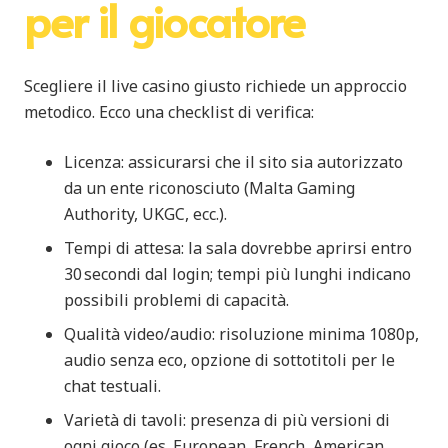
per il giocatore
Scegliere il live casino giusto richiede un approccio
metodico. Ecco una checklist di verifica:
Licenza: assicurarsi che il sito sia autorizzato
da un ente riconosciuto (Malta Gaming
Authority, UKGC, ecc.).
Tempi di attesa: la sala dovrebbe aprirsi entro
30 secondi dal login; tempi più lunghi indicano
possibili problemi di capacità.
Qualità video/audio: risoluzione minima 1080p,
audio senza eco, opzione di sottotitoli per le
chat testuali.
Varietà di tavoli: presenza di più versioni di
ogni gioco (es. European, French, American