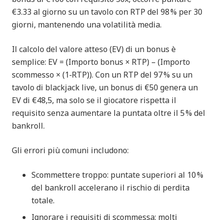
€3.33 al giorno su un tavolo con RTP del 98 % per 30
giorni, mantenendo una volatilità media.
Il calcolo del valore atteso (EV) di un bonus è
semplice: EV = (Importo bonus × RTP) – (Importo
scommesso × (1‑RTP)). Con un RTP del 97 % su un
tavolo di blackjack live, un bonus di €50 genera un
EV di €48,5, ma solo se il giocatore rispetta il
requisito senza aumentare la puntata oltre il 5 % del
bankroll.
Gli errori più comuni includono:
Scommettere troppo: puntate superiori al 10 %
del bankroll accelerano il rischio di perdita
totale.
Ignorare i requisiti di scommessa: molti