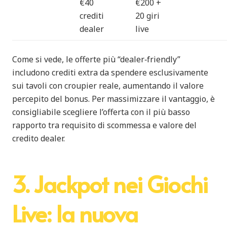
€40
€200 +
crediti
20 giri
dealer
live
Come si vede, le offerte più “dealer‑friendly”
includono crediti extra da spendere esclusivamente
sui tavoli con croupier reale, aumentando il valore
percepito del bonus. Per massimizzare il vantaggio, è
consigliabile scegliere l’offerta con il più basso
rapporto tra requisito di scommessa e valore del
credito dealer.
3. Jackpot nei Giochi
Live: la nuova