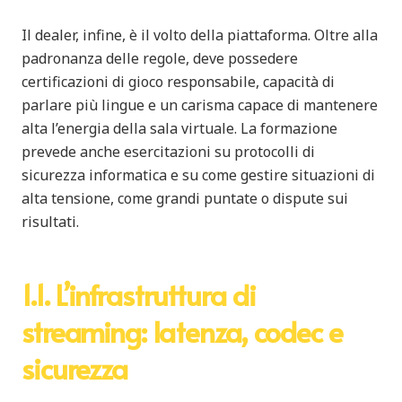
Il dealer, infine, è il volto della piattaforma. Oltre alla
padronanza delle regole, deve possedere
certificazioni di gioco responsabile, capacità di
parlare più lingue e un carisma capace di mantenere
alta l’energia della sala virtuale. La formazione
prevede anche esercitazioni su protocolli di
sicurezza informatica e su come gestire situazioni di
alta tensione, come grandi puntate o dispute sui
risultati.
1.1. L’infrastruttura di
streaming: latenza, codec e
sicurezza