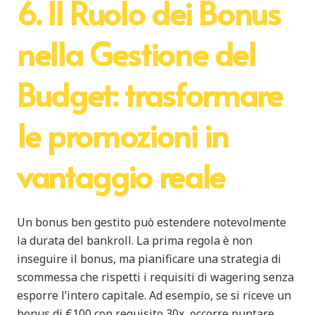
6. Il Ruolo dei Bonus
nella Gestione del
Budget: trasformare
le promozioni in
vantaggio reale
Un bonus ben gestito può estendere notevolmente
la durata del bankroll. La prima regola è non
inseguire il bonus, ma pianificare una strategia di
scommessa che rispetti i requisiti di wagering senza
esporre l’intero capitale. Ad esempio, se si riceve un
bonus di €100 con requisito 30x, occorre puntare