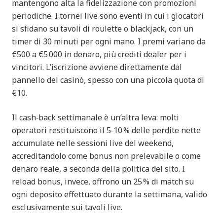
mantengono alta la fidelizzazione con promozioni
periodiche. I tornei live sono eventi in cui i giocatori
si sfidano su tavoli di roulette o blackjack, con un
timer di 30 minuti per ogni mano. I premi variano da
€500 a €5 000 in denaro, più crediti dealer per i
vincitori. L’iscrizione avviene direttamente dal
pannello del casinò, spesso con una piccola quota di
€10.
Il cash‑back settimanale è un’altra leva: molti
operatori restituiscono il 5‑10 % delle perdite nette
accumulate nelle sessioni live del weekend,
accreditandolo come bonus non prelevabile o come
denaro reale, a seconda della politica del sito. I
reload bonus, invece, offrono un 25 % di match su
ogni deposito effettuato durante la settimana, valido
esclusivamente sui tavoli live.