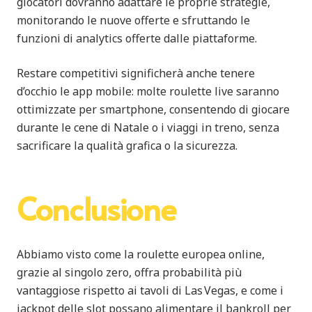
giocatori dovranno adattare le proprie strategie,
monitorando le nuove offerte e sfruttando le
funzioni di analytics offerte dalle piattaforme.
Restare competitivi significherà anche tenere
d’occhio le app mobile: molte roulette live saranno
ottimizzate per smartphone, consentendo di giocare
durante le cene di Natale o i viaggi in treno, senza
sacrificare la qualità grafica o la sicurezza.
Conclusione
Abbiamo visto come la roulette europea online,
grazie al singolo zero, offra probabilità più
vantaggiose rispetto ai tavoli di Las Vegas, e come i
jackpot delle slot possano alimentare il bankroll per