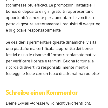
scommesse più efficaci. Le promozioni natalizie, i
bonus di deposito e i giri gratuiti rappresentano
opportunità concrete per aumentare le vincite, a
patto di gestire attentamente i requisiti di wagering
e di giocare responsabilmente.
Se desideri sperimentare queste dinamiche, visita
una piattaforma certificata, approfitta dei bonus
festivi e usa le risorse di Incontriconlamatematica
per verificare licenze e termini. Buona fortuna, e
ricorda di divertirti responsabilmente mentre
festeggi le feste con un tocco di adrenalina roulette!
Schreibe einen Kommentar
Deine E-Mail-Adresse wird nicht veröffentlicht.