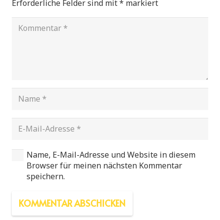
Erforderliche Felder sind mit
*
markiert
Name, E-Mail-Adresse und Website in diesem
Browser für meinen nächsten Kommentar
speichern.
KOMMENTAR ABSCHICKEN