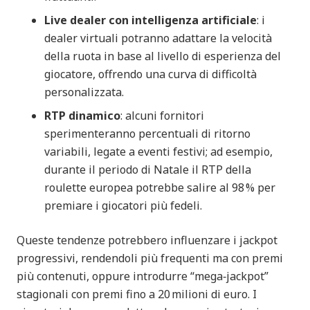
Live dealer con intelligenza artificiale
: i
dealer virtuali potranno adattare la velocità
della ruota in base al livello di esperienza del
giocatore, offrendo una curva di difficoltà
personalizzata.
RTP dinamico
: alcuni fornitori
sperimenteranno percentuali di ritorno
variabili, legate a eventi festivi; ad esempio,
durante il periodo di Natale il RTP della
roulette europea potrebbe salire al 98 % per
premiare i giocatori più fedeli.
Queste tendenze potrebbero influenzare i jackpot
progressivi, rendendoli più frequenti ma con premi
più contenuti, oppure introdurre “mega‑jackpot”
stagionali con premi fino a 20 milioni di euro. I