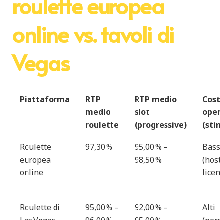
roulette europea
online vs. tavoli di
Vegas
Piattaforma
RTP
RTP medio
Cost
medio
slot
oper
roulette
(progressive)
(sti
Roulette
97,30 %
95,00 % –
Bass
europea
98,50 %
(hos
online
lice
Roulette di
95,00 % –
92,00 % –
Alti