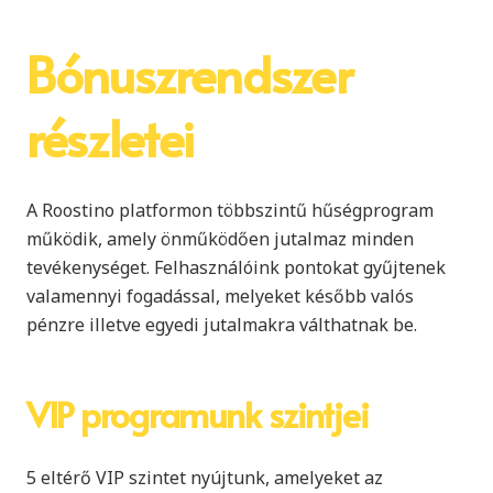
Bónuszrendszer
részletei
A Roostino platformon többszintű hűségprogram
működik, amely önműködően jutalmaz minden
tevékenységet. Felhasználóink pontokat gyűjtenek
valamennyi fogadással, melyeket később valós
pénzre illetve egyedi jutalmakra válthatnak be.
VIP programunk szintjei
5 eltérő VIP szintet nyújtunk, amelyeket az