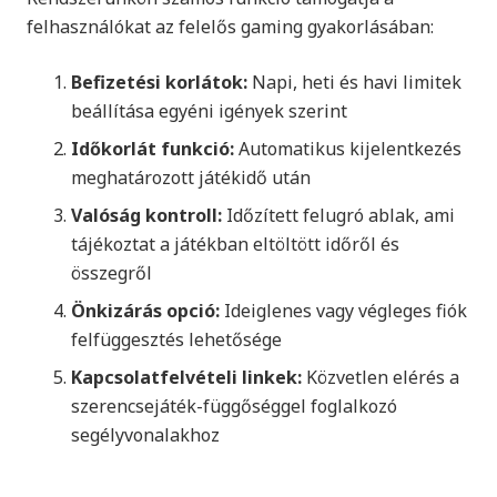
felhasználókat az felelős gaming gyakorlásában:
Befizetési korlátok:
Napi, heti és havi limitek
beállítása egyéni igények szerint
Időkorlát funkció:
Automatikus kijelentkezés
meghatározott játékidő után
Valóság kontroll:
Időzített felugró ablak, ami
tájékoztat a játékban eltöltött időről és
összegről
Önkizárás opció:
Ideiglenes vagy végleges fiók
felfüggesztés lehetősége
Kapcsolatfelvételi linkek:
Közvetlen elérés a
szerencsejáték-függőséggel foglalkozó
segélyvonalakhoz