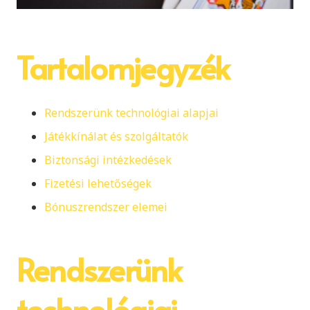
Tartalomjegyzék
Rendszerünk technológiai alapjai
Játékkínálat és szolgáltatók
Biztonsági intézkedések
Fizetési lehetőségek
Bónuszrendszer elemei
Rendszerünk
technológiai