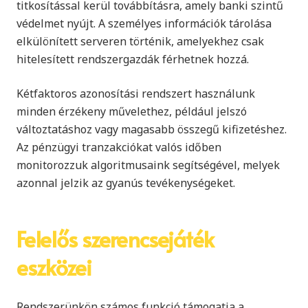
titkosítással kerül továbbításra, amely banki szintű
védelmet nyújt. A személyes információk tárolása
elkülönített serveren történik, amelyekhez csak
hitelesített rendszergazdák férhetnek hozzá.
Kétfaktoros azonosítási rendszert használunk
minden érzékeny művelethez, például jelszó
változtatáshoz vagy magasabb összegű kifizetéshez.
Az pénzügyi tranzakciókat valós időben
monitorozzuk algoritmusaink segítségével, melyek
azonnal jelzik az gyanús tevékenységeket.
Felelős szerencsejáték
eszközei
Rendszerünkön számos funkció támogatja a