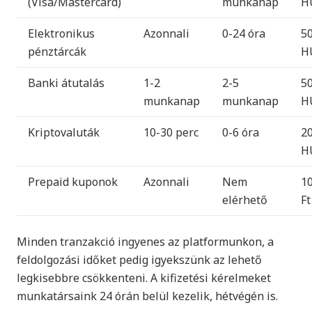
(Visa/Mastercard)
munkanap
H
Elektronikus
Azonnali
0-24 óra
5
pénztárcák
H
Banki átutalás
1-2
2-5
5
munkanap
munkanap
H
Kriptovaluták
10-30 perc
0-6 óra
2
H
Prepaid kuponok
Azonnali
Nem
1
elérhető
Ft
Minden tranzakció ingyenes az platformunkon, a
feldolgozási időket pedig igyekszünk az lehető
legkisebbre csökkenteni. A kifizetési kérelmeket
munkatársaink 24 órán belül kezelik, hétvégén is.