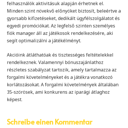
felhasználók aktivitásuk alapján érhetnek el.
Minden szint növekvő előnyöket biztosít, beleértve a
gyorsabb kifizetéseket, dedikált ügyfélszolgálatot és
egyedi promóciókat. Az legfelső szinten személyes
fiók manager áll az játékosok rendelkezésére, aki
segít optimalizálni a játékélményt.
Akcióink átláthatóak és tisztességes feltételekkel
rendelkeznek. Valamennyi bónuszajánlathoz
részletes szabályzat tartozik, amely tartalmazza az
forgalmi követelményeket és a játékra vonatkozó
korlátozásokat. A forgalmi követelmények általában
35-szörösek, ami konkurens az iparági átlaghoz
képest.
Schreibe einen Kommentar