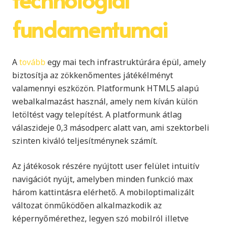
fundamentumai
A
tovább
egy mai tech infrastruktúrára épül, amely
biztosítja az zökkenőmentes játékélményt
valamennyi eszközön. Platformunk HTML5 alapú
webalkalmazást használ, amely nem kíván külön
letöltést vagy telepítést. A platformunk átlag
válaszideje 0,3 másodperc alatt van, ami szektorbeli
szinten kiváló teljesítménynek számít.
Az játékosok részére nyújtott user felület intuitív
navigációt nyújt, amelyben minden funkció max
három kattintásra elérhető. A mobiloptimalizált
változat önműködően alkalmazkodik az
képernyőmérethez, legyen szó mobilról illetve