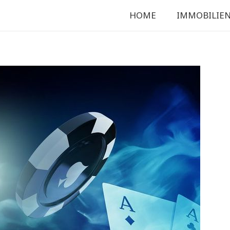
HOME
IMMOBILIE