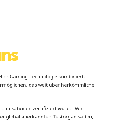
uns
eller Gaming-Technologie kombiniert.
 ermöglichen, das weit über herkömmliche
anisationen zertifiziert wurde. Wir
er global anerkannten Testorganisation,