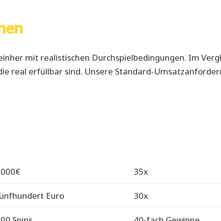
nen
inher mit realistischen Durchspielbedingungen. Im Verg
e real erfüllbar sind. Unsere Standard-Umsatzanforderun
1000€
35x
fünfhundert Euro
30x
200 Spins
40-fach Gewinne