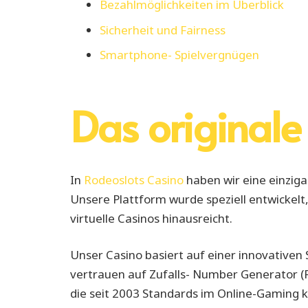
Bezahlmöglichkeiten im Überblick
Sicherheit und Fairness
Smartphone- Spielvergnügen
Das originale 
In
Rodeoslots Casino
haben wir eine einzig
Unsere Plattform wurde speziell entwickel
virtuelle Casinos hinausreicht.
Unser Casino basiert auf einer innovativen
vertrauen auf Zufalls- Number Generator (
die seit 2003 Standards im Online-Gaming ko