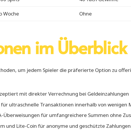
o Woche
Ohne
onen im Überblick
hoden, um jedem Spieler die präferierte Option zu offer
eptiert mit direkter Verrechnung bei Geldeinzahlungen
PP für ultraschnelle Transaktionen innerhalb von wenigen
-Überweisungen für umfangreichere Summen ohne Zu
um und Lite-Coin für anonyme und geschützte Zahlungen