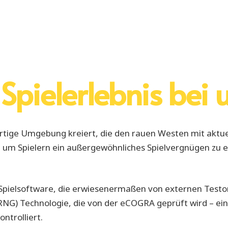
Spielerlebnis bei 
artige Umgebung kreiert, die den rauen Westen mit aktu
t, um Spielern ein außergewöhnliches Spielvergnügen zu
 Spielsoftware, die erwiesenermaßen von externen Testorg
RNG) Technologie, die von der eCOGRA geprüft wird – ein
ntrolliert.