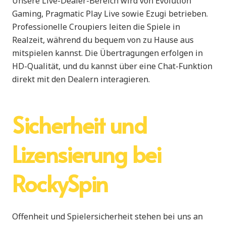
Unsere Live-Dealer-Bereich wird von Evolution
Gaming, Pragmatic Play Live sowie Ezugi betrieben.
Professionelle Croupiers leiten die Spiele in
Realzeit, während du bequem von zu Hause aus
mitspielen kannst. Die Übertragungen erfolgen in
HD-Qualität, und du kannst über eine Chat-Funktion
direkt mit den Dealern interagieren.
Sicherheit und
Lizensierung bei
RockySpin
Offenheit und Spielersicherheit stehen bei uns an