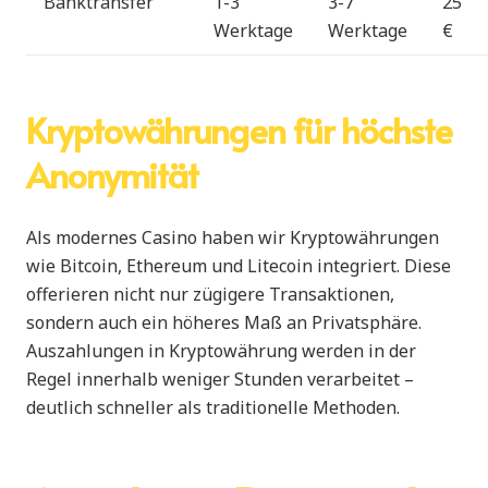
Banktransfer
1-3
3-7
25
Werktage
Werktage
€
Kryptowährungen für höchste
Anonymität
Als modernes Casino haben wir Kryptowährungen
wie Bitcoin, Ethereum und Litecoin integriert. Diese
offerieren nicht nur zügigere Transaktionen,
sondern auch ein höheres Maß an Privatsphäre.
Auszahlungen in Kryptowährung werden in der
Regel innerhalb weniger Stunden verarbeitet –
deutlich schneller als traditionelle Methoden.