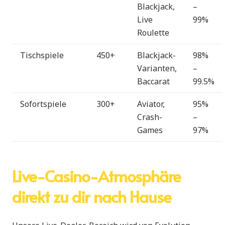
Blackjack,
–
Live
99%
Roulette
Tischspiele
450+
Blackjack-
98%
Varianten,
–
Baccarat
99.5%
Sofortspiele
300+
Aviator,
95%
Crash-
–
Games
97%
Live-Casino-Atmosphäre
direkt zu dir nach Hause