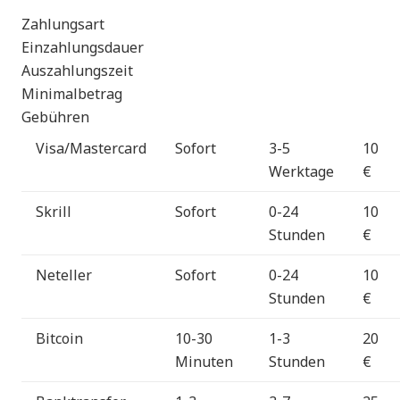
Zahlungsart
Einzahlungsdauer
Auszahlungszeit
Minimalbetrag
Gebühren
Visa/Mastercard
Sofort
3-5
10
Werktage
€
Skrill
Sofort
0-24
10
Stunden
€
Neteller
Sofort
0-24
10
Stunden
€
Bitcoin
10-30
1-3
20
Minuten
Stunden
€