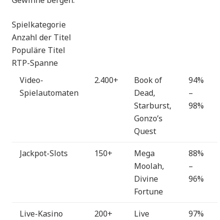
Gewinne bergen.
Spielkategorie
Anzahl der Titel
Populäre Titel
RTP-Spanne
Video-
2.400+
Book of
94%
Spielautomaten
Dead,
–
Starburst,
98%
Gonzo’s
Quest
Jackpot-Slots
150+
Mega
88%
Moolah,
–
Divine
96%
Fortune
Live-Kasino
200+
Live
97%