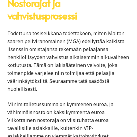
Nostorajat ja
vahvistusprosessi
Todettuna tosiseikkana todettakoon, miten Maltan
saaren peliviranomainen (MGA) edellyttää kaikista
lisenssin omistajansa tekemään pelaajansa
henkilöllisyyden vahvistus aikaisemmin alkuvaiheen
kotiutusta. Tämä on lakisääteinen velvoite, joka
toimenpide varjelee niin toimijaa että pelaajia
väärinkäytöksiltä. Seuraamme tätä säädöstä
huolellisesti.
Minimitalletussumma on kymmenen euroa, ja
vähimmäisnosto on kaksikymmentä euroa.
Viikottainen nostoraja on viisituhatta euroa
tavallisille asiakkaille, kuitenkin VIP-
asiakkaillamme on ylemmät kattohyvitykset.