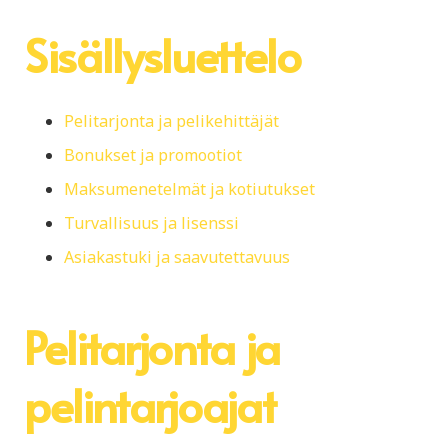
Sisällysluettelo
Pelitarjonta ja pelikehittäjät
Bonukset ja promootiot
Maksumenetelmät ja kotiutukset
Turvallisuus ja lisenssi
Asiakastuki ja saavutettavuus
Pelitarjonta ja
pelintarjoajat