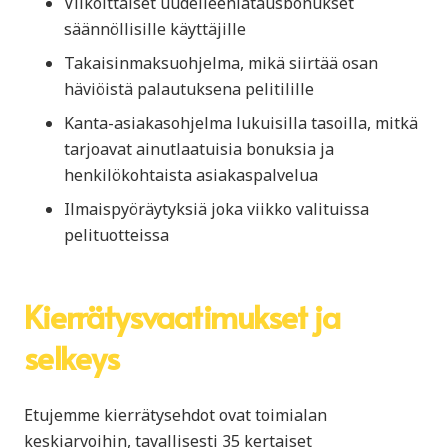
Viikoittaiset uudelleenlatausbonukset
säännöllisille käyttäjille
Takaisinmaksuohjelma, mikä siirtää osan
häviöistä palautuksena pelitilille
Kanta-asiakasohjelma lukuisilla tasoilla, mitkä
tarjoavat ainutlaatuisia bonuksia ja
henkilökohtaista asiakaspalvelua
Ilmaispyöräytyksiä joka viikko valituissa
pelituotteissa
Kierrätysvaatimukset ja
selkeys
Etujemme kierrätysehdot ovat toimialan
keskiarvoihin, tavallisesti 35 kertaiset