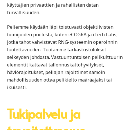
käyttäjien privaattien ja rahallisten datan
turvallisuuden.
Peliemme käydään läpi toistuvasti objektiivisten
toimijoiden puolesta, kuten eCOGRA ja iTech Labs,
jotka tahot vahvistavat RNG-systeemin operoinnin
luotettavuuden. Tuotamme tarkastustulokset
selkeyden johdosta. Vastuuntuntoisen pelikulttuurin
elementit kattavat tallennuskattohyvitykset,
häviörajoitukset, peliajan rajoittimet samoin
mahdollisuuden ottaa pelikielto määräajaksi tai
ikuisesti.
Tukipalvelu ja