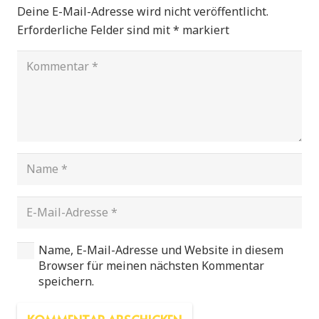
Deine E-Mail-Adresse wird nicht veröffentlicht.
Erforderliche Felder sind mit
*
markiert
Name, E-Mail-Adresse und Website in diesem
Browser für meinen nächsten Kommentar
speichern.