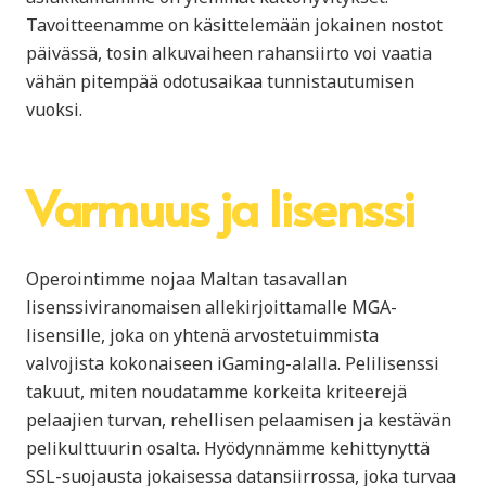
Tavoitteenamme on käsittelemään jokainen nostot
päivässä, tosin alkuvaiheen rahansiirto voi vaatia
vähän pitempää odotusaikaa tunnistautumisen
vuoksi.
Varmuus ja lisenssi
Operointimme nojaa Maltan tasavallan
lisenssiviranomaisen allekirjoittamalle MGA-
lisensille, joka on yhtenä arvostetuimmista
valvojista kokonaiseen iGaming-alalla. Pelilisenssi
takuut, miten noudatamme korkeita kriteerejä
pelaajien turvan, rehellisen pelaamisen ja kestävän
pelikulttuurin osalta. Hyödynnämme kehittynyttä
SSL-suojausta jokaisessa datansiirrossa, joka turvaa