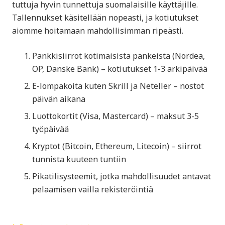
tuttuja hyvin tunnettuja suomalaisille käyttäjille.
Tallennukset käsitellään nopeasti, ja kotiutukset
aiomme hoitamaan mahdollisimman ripeästi.
Pankkisiirrot kotimaisista pankeista (Nordea,
OP, Danske Bank) – kotiutukset 1-3 arkipäivää
E-lompakoita kuten Skrill ja Neteller – nostot
päivän aikana
Luottokortit (Visa, Mastercard) – maksut 3-5
työpäivää
Kryptot (Bitcoin, Ethereum, Litecoin) – siirrot
tunnista kuuteen tuntiin
Pikatilisysteemit, jotka mahdollisuudet antavat
pelaamisen vailla rekisteröintiä