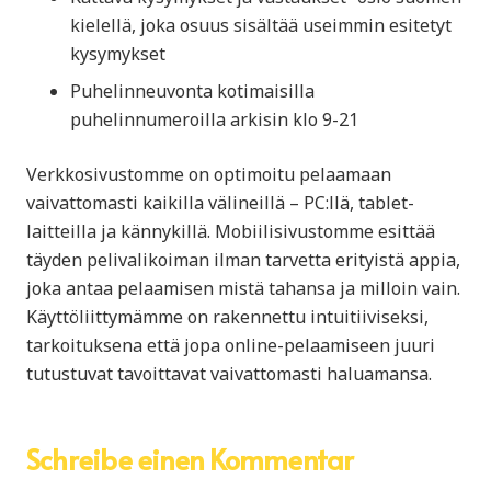
kielellä, joka osuus sisältää useimmin esitetyt
kysymykset
Puhelinneuvonta kotimaisilla
puhelinnumeroilla arkisin klo 9-21
Verkkosivustomme on optimoitu pelaamaan
vaivattomasti kaikilla välineillä – PC:llä, tablet-
laitteilla ja kännykillä. Mobiilisivustomme esittää
täyden pelivalikoiman ilman tarvetta erityistä appia,
joka antaa pelaamisen mistä tahansa ja milloin vain.
Käyttöliittymämme on rakennettu intuitiiviseksi,
tarkoituksena että jopa online-pelaamiseen juuri
tutustuvat tavoittavat vaivattomasti haluamansa.
Schreibe einen Kommentar