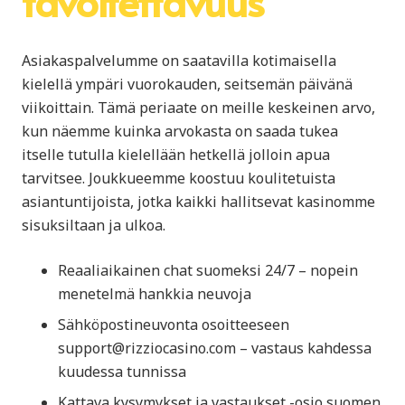
tavoitettavuus
Asiakaspalvelumme on saatavilla kotimaisella
kielellä ympäri vuorokauden, seitsemän päivänä
viikoittain. Tämä periaate on meille keskeinen arvo,
kun näemme kuinka arvokasta on saada tukea
itselle tutulla kielellään hetkellä jolloin apua
tarvitsee. Joukkueemme koostuu koulitetuista
asiantuntijoista, jotka kaikki hallitsevat kasinomme
sisuksiltaan ja ulkoa.
Reaaliaikainen chat suomeksi 24/7 – nopein
menetelmä hankkia neuvoja
Sähköpostineuvonta osoitteeseen
support@rizziocasino.com – vastaus kahdessa
kuudessa tunnissa
Kattava kysymykset ja vastaukset -osio suomen