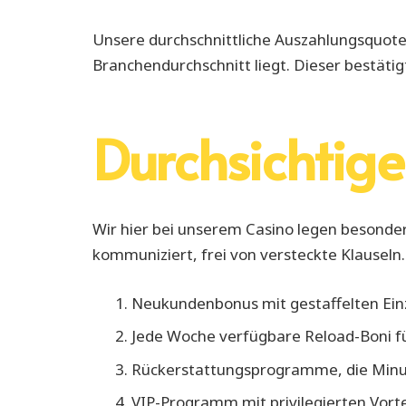
Unsere durchschnittliche Auszahlungsquote
Branchendurchschnitt liegt. Dieser bestäti
Durchsichtige
Wir hier bei unserem Casino legen besonde
kommuniziert, frei von versteckte Klauseln.
Neukundenbonus mit gestaffelten Einz
Jede Woche verfügbare Reload-Boni f
Rückerstattungsprogramme, die Minus
VIP-Programm mit privilegierten Vort