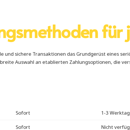
ngsmethoden für j
lle und sichere Transaktionen das Grundgerüst eines ser
e breite Auswahl an etablierten Zahlungsoptionen, die v
Sofort
1-3 Werktag
Sofort
Nicht verfü