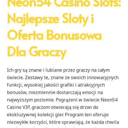
Neon54 Casino Slots:
Najlepsze Sloty i
Oferta Bonusowa
Dla Graczy
Ich gry są znane i lubiane przez graczy na całym
świecie. Zestawy te, znane ze swoich innowacyjnych
funkcji, wysokiej jakości grafiki i atrakcyjnych
bonusów, niezmiennie dostarczają emocji na
najwyższym poziomie. Pogrążeni w świecie Neon54
Casino VIP, graczom otwierają się drzwi do
ekskluzywnej kolekcji gier. Program ten oferuje
niezwykłe korzyści, które sprawiają, że każda chwila