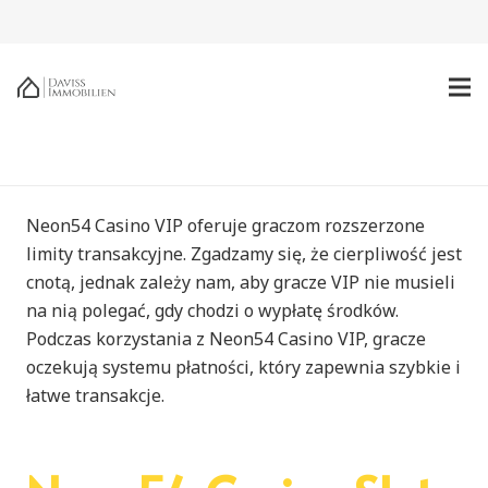
Neon54 Casino VIP oferuje graczom rozszerzone
limity transakcyjne. Zgadzamy się, że cierpliwość jest
cnotą, jednak zależy nam, aby gracze VIP nie musieli
na nią polegać, gdy chodzi o wypłatę środków.
Podczas korzystania z Neon54 Casino VIP, gracze
oczekują systemu płatności, który zapewnia szybkie i
łatwe transakcje.