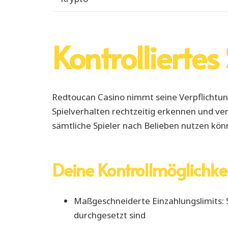
Kontrolliertes
Redtoucan Casino nimmt seine Verpflichtu
Spielverhalten rechtzeitig erkennen und ve
sämtliche Spieler nach Belieben nutzen kön
Deine Kontrollmöglichke
Maßgeschneiderte Einzahlungslimits: 
durchgesetzt sind