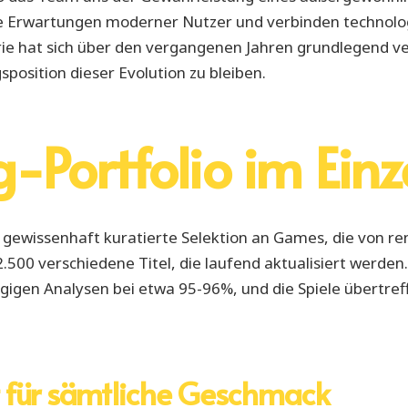
die Erwartungen moderner Nutzer und verbinden technolo
ie hat sich über den vergangenen Jahren grundlegend 
osition dieser Evolution zu bleiben.
Portfolio im Einz
e gewissenhaft kuratierte Selektion an Games, die von 
00 verschiedene Titel, die laufend aktualisiert werden
hängigen Analysen bei etwa 95-96%, und die Spiele übertr
t für sämtliche Geschmack