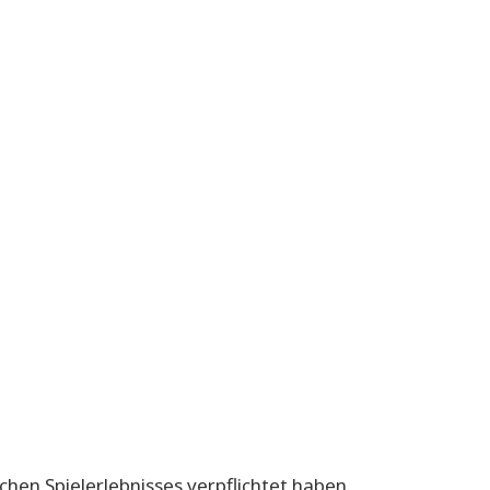
hen Spielerlebnisses verpflichtet haben.