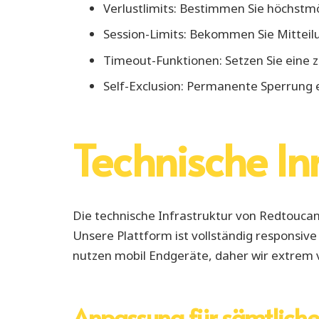
Verlustlimits: Bestimmen Sie höchstm
Session-Limits: Bekommen Sie Mitteilu
Timeout-Funktionen: Setzen Sie eine 
Self-Exclusion: Permanente Sperrung
Technische In
Die technische Infrastruktur von Redtoucan 
Unsere Plattform ist vollständig responsive
nutzen mobil Endgeräte, daher wir extrem v
Anpassung für sämtliche