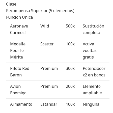
Clase
Recompensa Superior (5 elementos)
Función Única
Aeronave
Wild
500x
Sustitución
Carmesí
completa
Medalla
Scatter
100x
Activa
Pour le
vueltas
Mérite
gratis
Piloto Red
Premium
300x
Potenciador
Baron
x2 en bonos
Avión
Premium
200x
Elemento
Enemigo
ampliable
Armamento
Estándar
100x
Ninguna