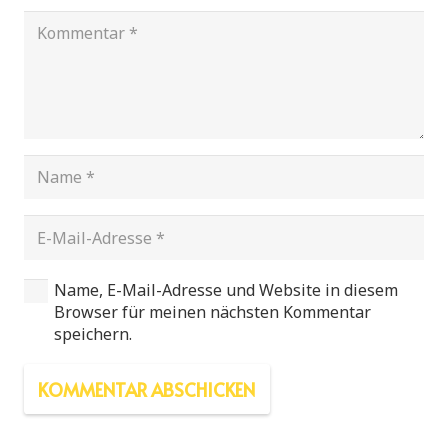
Name, E-Mail-Adresse und Website in diesem
Browser für meinen nächsten Kommentar
speichern.
KOMMENTAR ABSCHICKEN