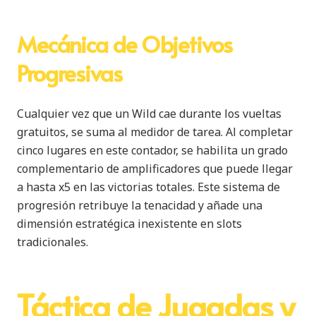
Mecánica de Objetivos
Progresivas
Cualquier vez que un Wild cae durante los vueltas
gratuitos, se suma al medidor de tarea. Al completar
cinco lugares en este contador, se habilita un grado
complementario de amplificadores que puede llegar
a hasta x5 en las victorias totales. Este sistema de
progresión retribuye la tenacidad y añade una
dimensión estratégica inexistente en slots
tradicionales.
Táctica de Jugadas y