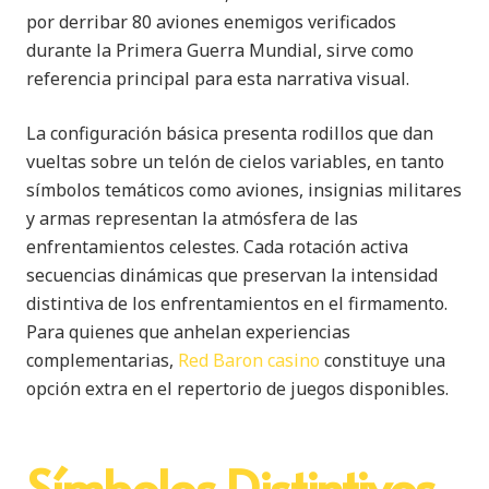
por derribar 80 aviones enemigos verificados
durante la Primera Guerra Mundial, sirve como
referencia principal para esta narrativa visual.
La configuración básica presenta rodillos que dan
vueltas sobre un telón de cielos variables, en tanto
símbolos temáticos como aviones, insignias militares
y armas representan la atmósfera de las
enfrentamientos celestes. Cada rotación activa
secuencias dinámicas que preservan la intensidad
distintiva de los enfrentamientos en el firmamento.
Para quienes que anhelan experiencias
complementarias,
Red Baron casino
constituye una
opción extra en el repertorio de juegos disponibles.
Símbolos Distintivos