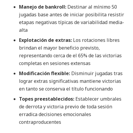
Manejo de bankroll:
Destinar al mínimo 50
jugadas base antes de iniciar posibilita resistir
etapas negativas típicas de variabilidad media-
alta
Explotación de extras:
Los rotaciones libres
brindan el mayor beneficio previsto,
representando cerca de el 65% de las victorias
completas en sesiones extensas
Modificación flexible:
Disminuir jugadas tras
lograr extras significativas mantiene victorias
en tanto se conserva el título funcionando
Topes preestablecidos:
Establecer umbrales
de derrota y victoria previo de toda sesión
erradica decisiones emocionales
contraproducentes