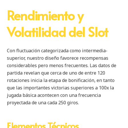
Rendimiento y
Volatilidad del Slot
Con fluctuación categorizada como intermedia-
superior, nuestro diseño favorece recompensas
considerables pero menos frecuentes. Las datos de
partida revelan que cerca de uno de entre 120
rotaciones inicia la etapa de bonificación, en tanto
que las importantes victorias superiores a 100x la
jugada básica acontecen con una frecuencia
proyectada de una cada 250 giros.
Elementos Técnicos