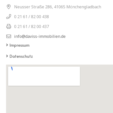
Neusser Straße 286, 41065 Mönchengladbach
0 21 61 / 82 00 438
0 21 61 / 82 00 437
info@daviss-immobilien.de
Impressum
Datenschutz