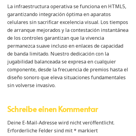
La infraestructura operativa se funciona en HTML5,
garantizando integración óptima en aparatos
celulares sin sacrificar excelencia visual. Los tiempos
de arranque mejorados y la contestación instantánea
de los controles garantizan que la vivencia
permanezca suave incluso en enlaces de capacidad
de banda limitado. Nuestro dedicación con la
jugabilidad balanceada se expresa en cualquier
componente, desde la frecuencia de premios hasta el
diseño sonoro que eleva situaciones fundamentales
sin volverse invasivo.
Schreibe einen Kommentar
Deine E-Mail-Adresse wird nicht veröffentlicht.
Erforderliche Felder sind mit
*
markiert