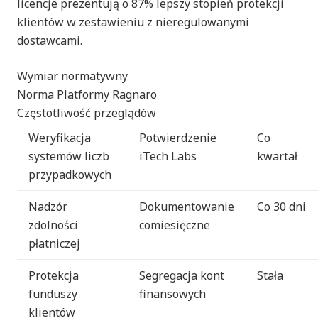
licencje prezentują o 87% lepszy stopień protekcji
klientów w zestawieniu z nieregulowanymi
dostawcami.
Wymiar normatywny
Norma Platformy Ragnaro
Częstotliwość przeglądów
Weryfikacja
Potwierdzenie
Co
systemów liczb
iTech Labs
kwartał
przypadkowych
Nadzór
Dokumentowanie
Co 30 dni
zdolności
comiesięczne
płatniczej
Protekcja
Segregacja kont
Stała
funduszy
finansowych
klientów