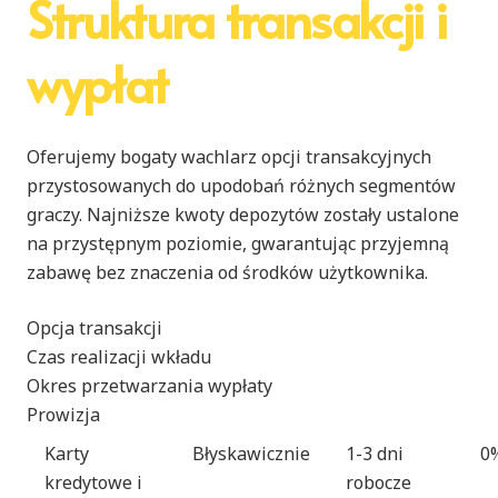
Struktura transakcji i
wypłat
Oferujemy bogaty wachlarz opcji transakcyjnych
przystosowanych do upodobań różnych segmentów
graczy. Najniższe kwoty depozytów zostały ustalone
na przystępnym poziomie, gwarantując przyjemną
zabawę bez znaczenia od środków użytkownika.
Opcja transakcji
Czas realizacji wkładu
Okres przetwarzania wypłaty
Prowizja
Karty
Błyskawicznie
1-3 dni
0
kredytowe i
robocze