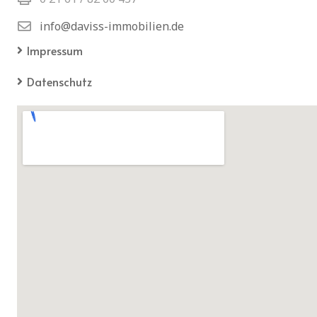
info@daviss-immobilien.de
Impressum
Datenschutz