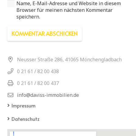
Name, E-Mail-Adresse und Website in diesem
Browser für meinen nächsten Kommentar
speichern.
KOMMENTAR ABSCHICKEN
Neusser Straße 286, 41065 Mönchengladbach
0 21 61 / 82 00 438
0 21 61 / 82 00 437
info@daviss-immobilien.de
Impressum
Datenschutz