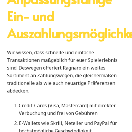
Ein- und
Auszahlungsmöglichke
Wir wissen, dass schnelle und einfache
Transaktionen maßgeblich für euer Spielerlebnis
sind. Deswegen offeriert Ragnaro ein weites
Sortiment an Zahlungswegen, die gleichermaßen
traditionelle als wie auch neuartige Präferenzen
abdecken.
Credit-Cards (Visa, Mastercard) mit direkter
Verbuchung und frei von Gebühren
E-Wallets wie Skrill, Neteller und PayPal für
höchstmögliche Geschwindigkeit