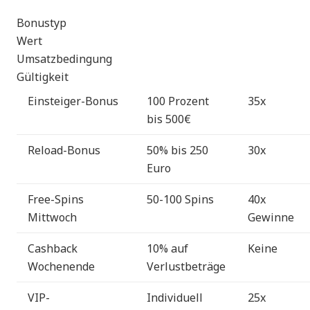
Bonustyp
Wert
Umsatzbedingung
Gültigkeit
Einsteiger-Bonus
100 Prozent
35x
bis 500€
Reload-Bonus
50% bis 250
30x
Euro
Free-Spins
50-100 Spins
40x
Mittwoch
Gewinne
Cashback
10% auf
Keine
Wochenende
Verlustbeträge
VIP-
Individuell
25x