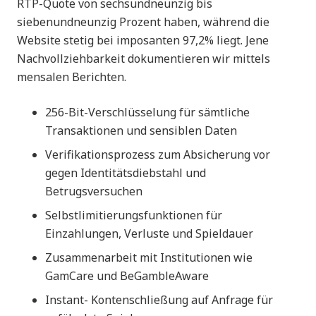
RTP-Quote von sechsundneunzig bis
siebenundneunzig Prozent haben, während die
Website stetig bei imposanten 97,2% liegt. Jene
Nachvollziehbarkeit dokumentieren wir mittels
mensalen Berichten.
256-Bit-Verschlüsselung für sämtliche
Transaktionen und sensiblen Daten
Verifikationsprozess zum Absicherung vor
gegen Identitätsdiebstahl und
Betrugsversuchen
Selbstlimitierungsfunktionen für
Einzahlungen, Verluste und Spieldauer
Zusammenarbeit mit Institutionen wie
GamCare und BeGambleAware
Instant- Kontenschließung auf Anfrage für