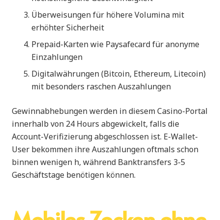
Überweisungen für höhere Volumina mit
erhöhter Sicherheit
Prepaid-Karten wie Paysafecard für anonyme
Einzahlungen
Digitalwährungen (Bitcoin, Ethereum, Litecoin)
mit besonders raschen Auszahlungen
Gewinnabhebungen werden in diesem Casino-Portal
innerhalb von 24 Hours abgewickelt, falls die
Account-Verifizierung abgeschlossen ist. E-Wallet-
User bekommen ihre Auszahlungen oftmals schon
binnen wenigen h, während Banktransfers 3-5
Geschäftstage benötigen können.
Mobiles Zocken ohne