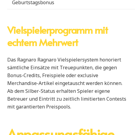
Geburtstagsbonus
Vielspielerprogramm mit
echtem Mehrwert
Das Ragnaro Ragnaro Vielspielersystem honoriert
sämtliche Einsätze mit Treuepunkten, die gegen
Bonus-Credits, Freispiele oder exclusive
Merchandise-Artikel eingetauscht werden können.
Ab dem Silber-Status erhalten Spieler eigene
Betreuer und Eintritt zu zeitlich limitierten Contests
mit garantierten Preispools.
Anpassungsfähige