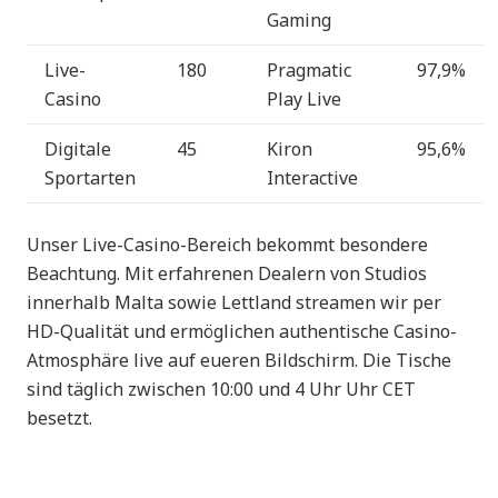
Gaming
Live-
180
Pragmatic
97,9%
Casino
Play Live
Digitale
45
Kiron
95,6%
Sportarten
Interactive
Unser Live-Casino-Bereich bekommt besondere
Beachtung. Mit erfahrenen Dealern von Studios
innerhalb Malta sowie Lettland streamen wir per
HD-Qualität und ermöglichen authentische Casino-
Atmosphäre live auf eueren Bildschirm. Die Tische
sind täglich zwischen 10:00 und 4 Uhr Uhr CET
besetzt.