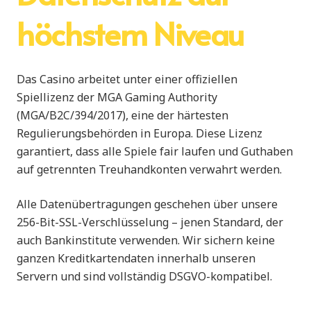
höchstem Niveau
Das Casino arbeitet unter einer offiziellen
Spiellizenz der MGA Gaming Authority
(MGA/B2C/394/2017), eine der härtesten
Regulierungsbehörden in Europa. Diese Lizenz
garantiert, dass alle Spiele fair laufen und Guthaben
auf getrennten Treuhandkonten verwahrt werden.
Alle Datenübertragungen geschehen über unsere
256-Bit-SSL-Verschlüsselung – jenen Standard, der
auch Bankinstitute verwenden. Wir sichern keine
ganzen Kreditkartendaten innerhalb unseren
Servern und sind vollständig DSGVO-kompatibel.