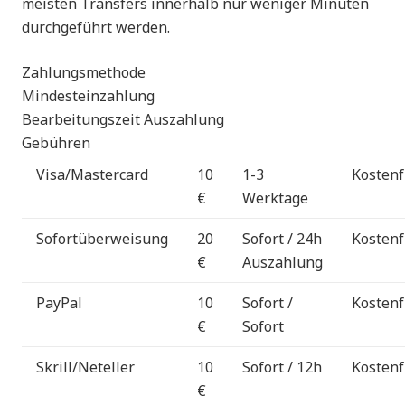
meisten Transfers innerhalb nur weniger Minuten
durchgeführt werden.
Zahlungsmethode
Mindesteinzahlung
Bearbeitungszeit Auszahlung
Gebühren
Visa/Mastercard
10
1-3
Kostenf
€
Werktage
Sofortüberweisung
20
Sofort / 24h
Kostenf
€
Auszahlung
PayPal
10
Sofort /
Kostenf
€
Sofort
Skrill/Neteller
10
Sofort / 12h
Kostenf
€