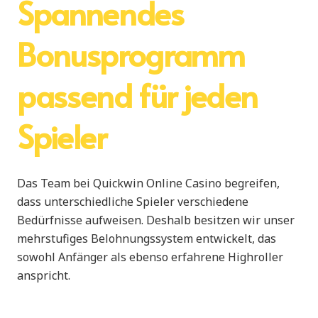
Spannendes
Bonusprogramm
passend für jeden
Spieler
Das Team bei Quickwin Online Casino begreifen,
dass unterschiedliche Spieler verschiedene
Bedürfnisse aufweisen. Deshalb besitzen wir unser
mehrstufiges Belohnungssystem entwickelt, das
sowohl Anfänger als ebenso erfahrene Highroller
anspricht.