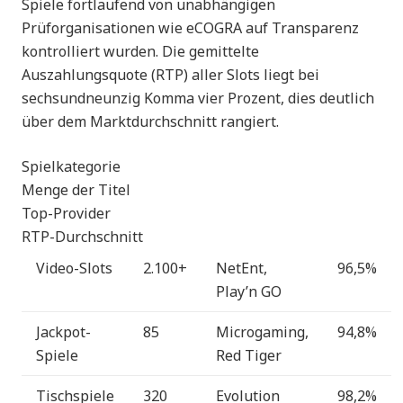
Spiele fortlaufend von unabhängigen
Prüforganisationen wie eCOGRA auf Transparenz
kontrolliert wurden. Die gemittelte
Auszahlungsquote (RTP) aller Slots liegt bei
sechsundneunzig Komma vier Prozent, dies deutlich
über dem Marktdurchschnitt rangiert.
Spielkategorie
Menge der Titel
Top-Provider
RTP-Durchschnitt
Video-Slots
2.100+
NetEnt,
96,5%
Play’n GO
Jackpot-
85
Microgaming,
94,8%
Spiele
Red Tiger
Tischspiele
320
Evolution
98,2%