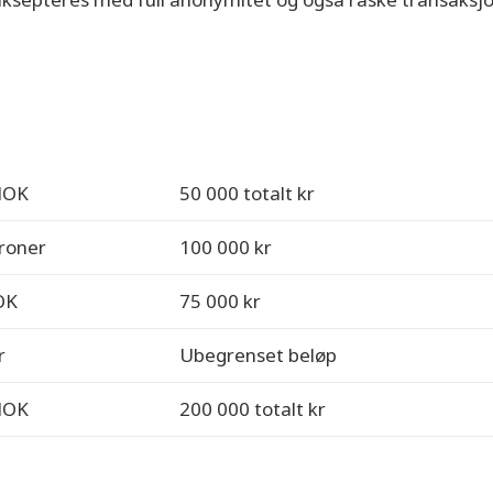
NOK
50 000 totalt kr
roner
100 000 kr
OK
75 000 kr
r
Ubegrenset beløp
NOK
200 000 totalt kr