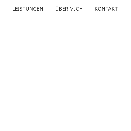
N
LEISTUNGEN
ÜBER MICH
KONTAKT