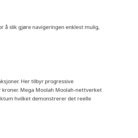
for å slik gjøre navigeringen enklest mulig,
nksjoner. Her tilbyr progressive
ner kroner. Mega Moolah Moolah-nettverket
 faktum hvilket demonstrerer det reelle