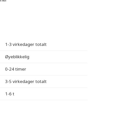
1-3 virkedager totalt
Øyeblikkelig
0-24 timer
3-5 virkedager totalt
1-6 t