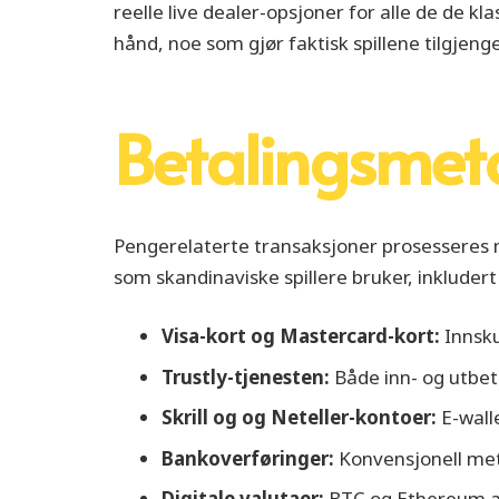
reelle live dealer-opsjoner for alle de de k
hånd, noe som gjør faktisk spillene tilgjengel
Betalingsmeto
Pengerelaterte transaksjoner prosesseres 
som skandinaviske spillere bruker, inklude
Visa-kort og Mastercard-kort:
Innsku
Trustly-tjenesten:
Både inn- og utbet
Skrill og og Neteller-kontoer:
E-wall
Bankoverføringer:
Konvensjonell meto
Digitale valutaer:
BTC og Ethereum ak