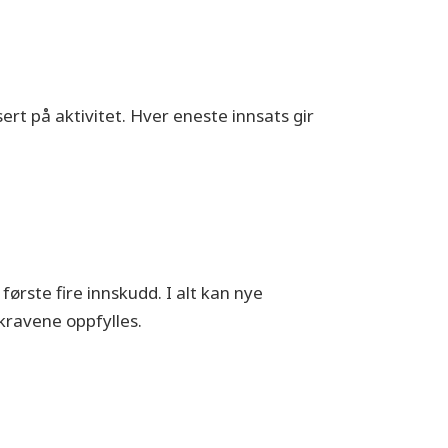
rt på aktivitet. Hver eneste innsats gir
rste fire innskudd. I alt kan nye
kravene oppfylles.