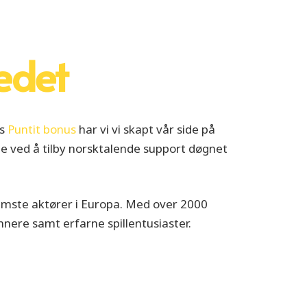
edet
os
Puntit bonus
har vi vi skapt vår side på
ene ved å tilby norsktalende support døgnet
emste aktører i Europa. Med over 2000
ynnere samt erfarne spillentusiaster.