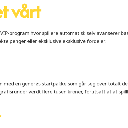
t vårt
IP-program hvor spillere automatisk selv avanserer base
kte penger eller eksklusive eksklusive fordeler.
 med en generøs startpakke som går seg over totalt de fø
tisrunder verdt flere tusen kroner, forutsatt at at spill
r