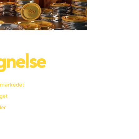
gnelse
nomarkedet
get
der