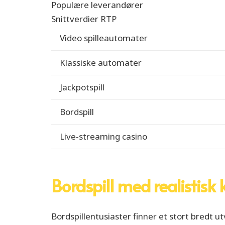
Populære leverandører
Snittverdier RTP
Video spilleautomater
Klassiske automater
Jackpotspill
Bordspill
Live-streaming casino
Bordspill med realistisk 
Bordspillentusiaster finner et stort bredt u