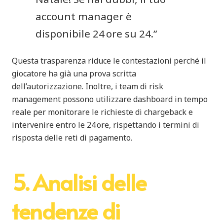
account manager è
disponibile 24 ore su 24.”
Questa trasparenza riduce le contestazioni perché il
giocatore ha già una prova scritta
dell’autorizzazione. Inoltre, i team di risk
management possono utilizzare dashboard in tempo
reale per monitorare le richieste di chargeback e
intervenire entro le 24 ore, rispettando i termini di
risposta delle reti di pagamento.
5. Analisi delle
tendenze di