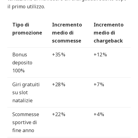
il primo utilizzo.
Tipo di
Incremento
Incremento
promozione
medio di
medio di
scommesse
chargeback
Bonus
+35 %
+12 %
deposito
100%
Giri gratuiti
+28 %
+7 %
su slot
natalizie
Scommesse
+22 %
+4 %
sportive di
fine anno