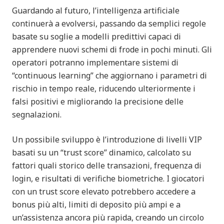
Guardando al futuro, l’intelligenza artificiale
continuerà a evolversi, passando da semplici regole
basate su soglie a modelli predittivi capaci di
apprendere nuovi schemi di frode in pochi minuti. Gli
operatori potranno implementare sistemi di
“continuous learning” che aggiornano i parametri di
rischio in tempo reale, riducendo ulteriormente i
falsi positivi e migliorando la precisione delle
segnalazioni.
Un possibile sviluppo è l’introduzione di livelli VIP
basati su un “trust score” dinamico, calcolato su
fattori quali storico delle transazioni, frequenza di
login, e risultati di verifiche biometriche. I giocatori
con un trust score elevato potrebbero accedere a
bonus più alti, limiti di deposito più ampi e a
un’assistenza ancora più rapida, creando un circolo