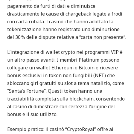
pagamento da furti di dati e diminuisce
drasticamente le cause di chargeback legate a frodi
con carta rubata. I casinò che hanno adottato la
tokenizzazione hanno registrato una diminuzione
del 30 % delle dispute relative a “carta non presente”.
L’integrazione di wallet crypto nei programmi VIP è
un altro passo avanti. I membri Platinum possono
collegare un wallet Ethereum o Bitcoin e ricevere
bonus esclusivi in token non fungibili (NFT) che
sbloccano giri gratuiti su slot a tema natalizio, come
“Santa’s Fortune”. Questi token hanno una
tracciabilità completa sulla blockchain, consentendo
al casinò di dimostrare con certezza l’origine del
bonus e il suo utilizzo.
Esempio pratico: il casinò “CryptoRoyal” offre ai