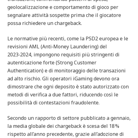
geolocalizzazione e comportamento di gioco per
segnalare attività sospette prima che il giocatore
possa richiedere un chargeback.
Le normative più recenti, come la PSD2 europea e le
revisioni AML (Anti‑Money Laundering) del
2023‑2024, impongono requisiti più stringenti di
autenticazione forte (Strong Customer
Authentication) e di monitoraggio delle transazioni
ad alto rischio. Gli operatori iGaming devono ora
dimostrare che ogni deposito è stato autorizzato con
metodi di verifica a due fattori, riducendo così le
possibilità di contestazioni fraudolente.
Secondo un rapporto di settore pubblicato a gennaio,
la media globale dei chargeback è scesa del 18 %
rispetto all’anno precedente, grazie all’adozione di