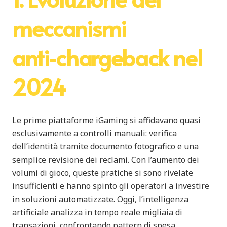
meccanismi
anti‑chargeback nel
2024
Le prime piattaforme iGaming si affidavano quasi
esclusivamente a controlli manuali: verifica
dell’identità tramite documento fotografico e una
semplice revisione dei reclami. Con l’aumento dei
volumi di gioco, queste pratiche si sono rivelate
insufficienti e hanno spinto gli operatori a investire
in soluzioni automatizzate. Oggi, l’intelligenza
artificiale analizza in tempo reale migliaia di
transazioni, confrontando pattern di spesa,