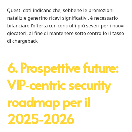
Questi dati indicano che, sebbene le promozioni
natalizie generino ricavi significativi, è necessario
bilanciare l’offerta con controlli più severi per i nuovi
giocatori, al fine di mantenere sotto controllo il tasso
di chargeback.
6. Prospettive future:
VIP‑centric security
roadmap per il
2025‑2026