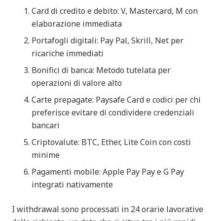
Card di credito e debito: V, Mastercard, M con
elaborazione immediata
Portafogli digitali: Pay Pal, Skrill, Net per
ricariche immediati
Bonifici di banca: Metodo tutelata per
operazioni di valore alto
Carte prepagate: Paysafe Card e codici per chi
preferisce evitare di condividere credenziali
bancari
Criptovalute: BTC, Ether, Lite Coin con costi
minime
Pagamenti mobile: Apple Pay Pay e G Pay
integrati nativamente
I withdrawal sono processati in 24 orarie lavorative