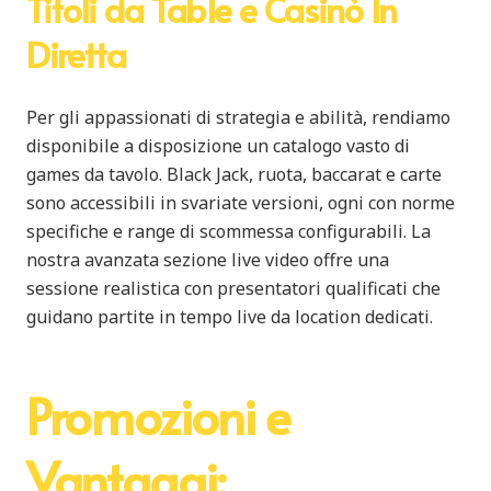
Titoli da Table e Casinò In
Diretta
Per gli appassionati di strategia e abilità, rendiamo
disponibile a disposizione un catalogo vasto di
games da tavolo. Black Jack, ruota, baccarat e carte
sono accessibili in svariate versioni, ogni con norme
specifiche e range di scommessa configurabili. La
nostra avanzata sezione live video offre una
sessione realistica con presentatori qualificati che
guidano partite in tempo live da location dedicati.
Promozioni e
Vantaggi: