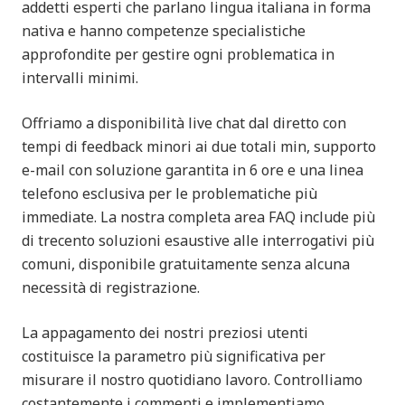
addetti esperti che parlano lingua italiana in forma
nativa e hanno competenze specialistiche
approfondite per gestire ogni problematica in
intervalli minimi.
Offriamo a disponibilità live chat dal diretto con
tempi di feedback minori ai due totali min, supporto
e-mail con soluzione garantita in 6 ore e una linea
telefono esclusiva per le problematiche più
immediate. La nostra completa area FAQ include più
di trecento soluzioni esaustive alle interrogativi più
comuni, disponibile gratuitamente senza alcuna
necessità di registrazione.
La appagamento dei nostri preziosi utenti
costituisce la parametro più significativa per
misurare il nostro quotidiano lavoro. Controlliamo
costantemente i commenti e implementiamo