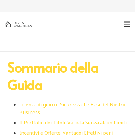
Sommario della
Guida
Licenza di gioco e Sicurezza: Le Basi del Nostro
Business
Il Portfolio dei Titoli: Varietà Senza alcun Limiti
Incentivi e Offerte: Vantaggi Effettivi per i