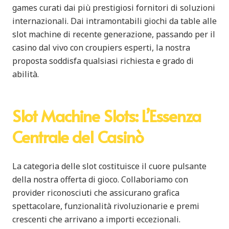
games curati dai più prestigiosi fornitori di soluzioni
internazionali. Dai intramontabili giochi da table alle
slot machine di recente generazione, passando per il
casino dal vivo con croupiers esperti, la nostra
proposta soddisfa qualsiasi richiesta e grado di
abilità.
Slot Machine Slots: L’Essenza
Centrale del Casinò
La categoria delle slot costituisce il cuore pulsante
della nostra offerta di gioco. Collaboriamo con
provider riconosciuti che assicurano grafica
spettacolare, funzionalità rivoluzionarie e premi
crescenti che arrivano a importi eccezionali.