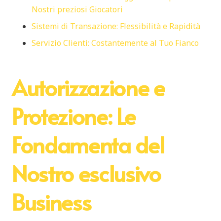
Nostri preziosi Giocatori
Sistemi di Transazione: Flessibilità e Rapidità
Servizio Clienti: Costantemente al Tuo Fianco
Autorizzazione e
Protezione: Le
Fondamenta del
Nostro esclusivo
Business