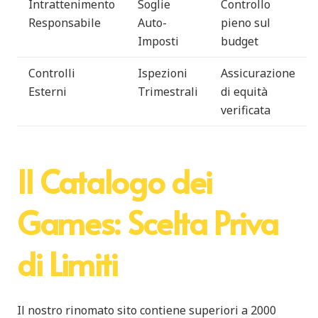
Intrattenimento
Soglie
Controllo
Responsabile
Auto-
pieno sul
Imposti
budget
Controlli
Ispezioni
Assicurazione
Esterni
Trimestrali
di equità
verificata
Il Catalogo dei
Games: Scelta Priva
di Limiti
Il nostro rinomato sito contiene superiori a 2000