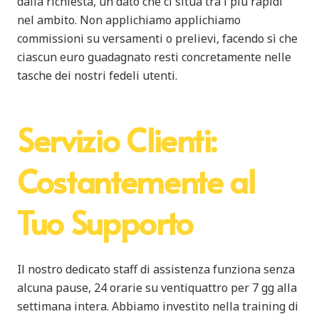
dalla richiesta, un dato che ci situa tra i più rapidi
nel ambito. Non applichiamo applichiamo
commissioni su versamenti o prelievi, facendo sì che
ciascun euro guadagnato resti concretamente nelle
tasche dei nostri fedeli utenti.
Servizio Clienti:
Costantemente al
Tuo Supporto
Il nostro dedicato staff di assistenza funziona senza
alcuna pause, 24 orarie su ventiquattro per 7 gg alla
settimana intera. Abbiamo investito nella training di