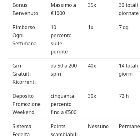
Bonus
Massimo a
35x
30 totali
Benvenuto
€1000
giornate
Rimborso
10
1x
7 gg
Ogni
percento
Settimana
sulle
perdite
Giri
da 50 a 200
40x
14 totali
Gratuiti
spin
giorni
Ricorrenti
Deposito
cinquanta
30x
72 h
Promozione
percento
Weekend
fino a €500
Sistema
Points
Nessuno
Permane
Fedeltà
scambiabili