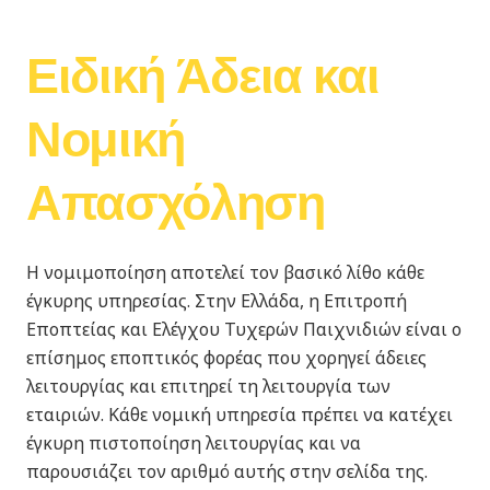
Ειδική Άδεια και
Νομική
Απασχόληση
Η νομιμοποίηση αποτελεί τον βασικό λίθο κάθε
έγκυρης υπηρεσίας. Στην Ελλάδα, η Επιτροπή
Εποπτείας και Ελέγχου Τυχερών Παιχνιδιών είναι ο
επίσημος εποπτικός φορέας που χορηγεί άδειες
λειτουργίας και επιτηρεί τη λειτουργία των
εταιριών. Κάθε νομική υπηρεσία πρέπει να κατέχει
έγκυρη πιστοποίηση λειτουργίας και να
παρουσιάζει τον αριθμό αυτής στην σελίδα της.