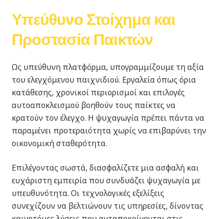
Υπεύθυνο Στοίχημα και
Προστασία Παικτών
Ως υπεύθυνη πλατφόρμα, υπογραμμίζουμε τη αξία
του ελεγχόμενου παιχνιδιού. Εργαλεία όπως όρια
κατάθεσης, χρονικοί περιορισμοί και επιλογές
αυτοαποκλεισμού βοηθούν τους παίκτες να
κρατούν τον έλεγχο. Η ψυχαγωγία πρέπει πάντα να
παραμένει προτεραιότητα χωρίς να επιβαρύνει την
οικονομική σταθερότητα.
Επιλέγοντας σωστά, διασφαλίζετε μια ασφαλή και
ευχάριστη εμπειρία που συνδυάζει ψυχαγωγία με
υπευθυνότητα. Οι τεχνολογικές εξελίξεις
συνεχίζουν να βελτιώνουν τις υπηρεσίες, δίνοντας
καινοτόμες λύσεις που ανταποκρίνονται στις