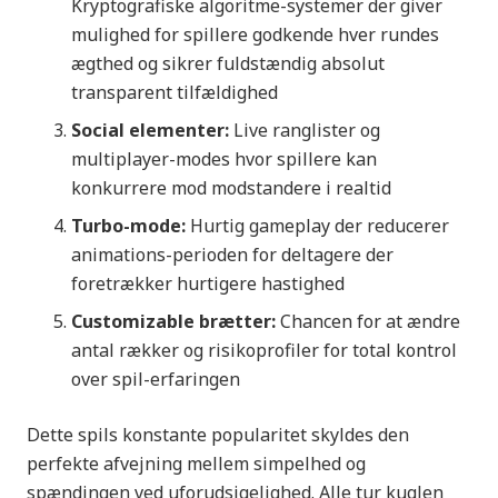
Kryptografiske algoritme-systemer der giver
mulighed for spillere godkende hver rundes
ægthed og sikrer fuldstændig absolut
transparent tilfældighed
Social elementer:
Live ranglister og
multiplayer-modes hvor spillere kan
konkurrere mod modstandere i realtid
Turbo-mode:
Hurtig gameplay der reducerer
animations-perioden for deltagere der
foretrækker hurtigere hastighed
Customizable brætter:
Chancen for at ændre
antal rækker og risikoprofiler for total kontrol
over spil-erfaringen
Dette spils konstante popularitet skyldes den
perfekte afvejning mellem simpelhed og
spændingen ved uforudsigelighed. Alle tur kuglen