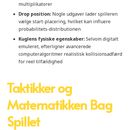
multiplikatorer
Drop position:
Nogle udgaver lader spilleren
vælge start-placering, hvilket kan influere
probabilitets-distributionen
Kuglens fysiske egenskaber:
Selvom digitalt
emuleret, efterligner avancerede
computeralgoritmer realistisk kollisionsadfærd
for reel tilfældighed
Taktikker og
Matematikken Bag
Spillet