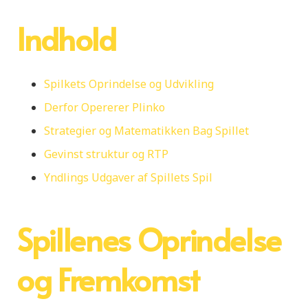
Indhold
Spilkets Oprindelse og Udvikling
Derfor Opererer Plinko
Strategier og Matematikken Bag Spillet
Gevinst struktur og RTP
Yndlings Udgaver af Spillets Spil
Spillenes Oprindelse
og Fremkomst