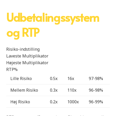
Udbetalingssystem
og RTP
Risiko-indstilling
Laveste Multiplikator
Højeste Multiplikator
RTP%
Lille Risiko
0.5x
16x
97-98%
Mellem Risiko
0.3x
110x
96-98%
Høj Risiko
0.2x
1000x
96-99%