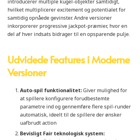
introducerer multiple kugel-objekter samtidigt,
hvilket multiplicerer excitement og potentialet for
samtidig opnåede gevinster. Andre versioner
inkorporerer progressive jackpot-præmier, hvor en
del af hver indsats bidrager til en opsparende pulje.
Udvidede Features i Moderne
Versioner
Auto-spil funktionalitet:
Giver mulighed for
at spillere konfigurere forudbestemte
parametre ind og gennemføre flere spil-runder
automatisk, ideelt til de spillere der ønsker
uafbrudt action
Bevisligt Fair teknologisk system: