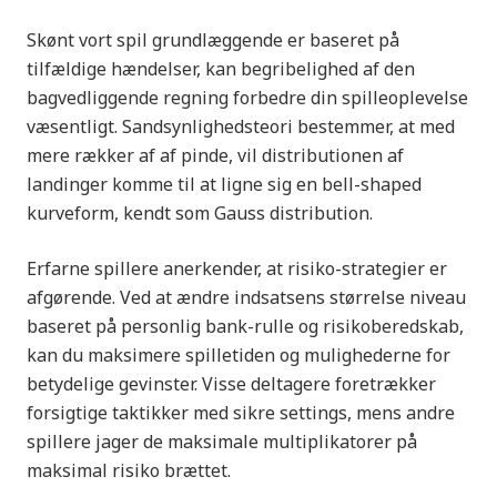
Skønt vort spil grundlæggende er baseret på
tilfældige hændelser, kan begribelighed af den
bagvedliggende regning forbedre din spilleoplevelse
væsentligt. Sandsynlighedsteori bestemmer, at med
mere rækker af af pinde, vil distributionen af
landinger komme til at ligne sig en bell-shaped
kurveform, kendt som Gauss distribution.
Erfarne spillere anerkender, at risiko-strategier er
afgørende. Ved at ændre indsatsens størrelse niveau
baseret på personlig bank-rulle og risikoberedskab,
kan du maksimere spilletiden og mulighederne for
betydelige gevinster. Visse deltagere foretrækker
forsigtige taktikker med sikre settings, mens andre
spillere jager de maksimale multiplikatorer på
maksimal risiko brættet.