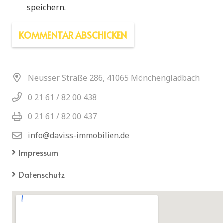
speichern.
KOMMENTAR ABSCHICKEN
Neusser Straße 286, 41065 Mönchengladbach
0 21 61 / 82 00 438
0 21 61 / 82 00 437
info@daviss-immobilien.de
Impressum
Datenschutz