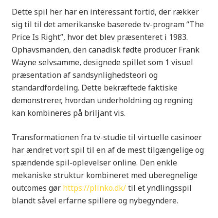
Dette spil her har en interessant fortid, der rækker
sig til til det amerikanske baserede tv-program “The
Price Is Right”, hvor det blev præsenteret i 1983.
Ophavsmanden, den canadisk fødte producer Frank
Wayne selvsamme, designede spillet som 1 visuel
præsentation af sandsynlighedsteori og
standardfordeling. Dette bekræftede faktiske
demonstrerer, hvordan underholdning og regning
kan kombineres på briljant vis.
Transformationen fra tv-studie til virtuelle casinoer
har ændret vort spil til en af de mest tilgængelige og
spændende spil-oplevelser online. Den enkle
mekaniske struktur kombineret med uberegnelige
outcomes gør
https://plinko.dk/
til et yndlingsspil
blandt såvel erfarne spillere og nybegyndere.