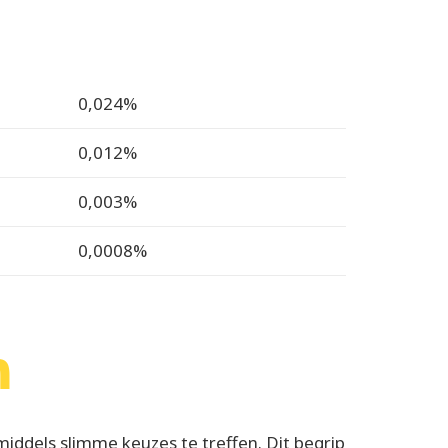
0,024%
0,012%
0,003%
0,0008%
n
middels slimme keuzes te treffen. Dit begrip