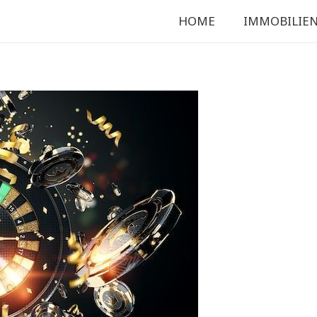
HOME
IMMOBILIE