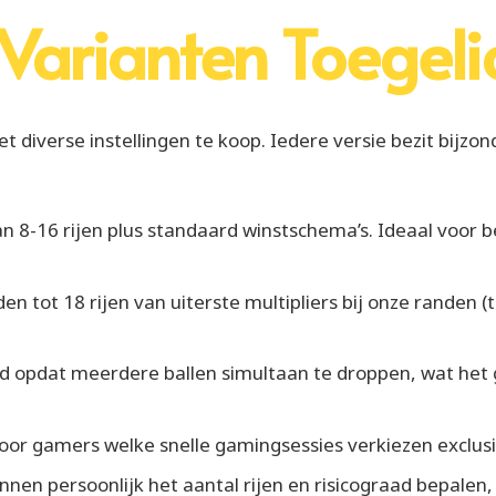
 Varianten Toegeli
t diverse instellingen te koop. Iedere versie bezit bijz
an 8-16 rijen plus standaard winstschema’s. Ideaal voor
n tot 18 rijen van uiterste multipliers bij onze randen (
d opdat meerdere ballen simultaan te droppen, wat het 
or gamers welke snelle gamingsessies verkiezen exclusi
en persoonlijk het aantal rijen en risicograad bepalen, w