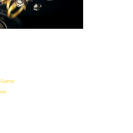
s Game
sme