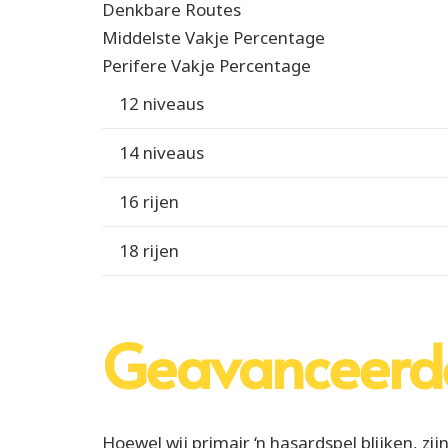
Denkbare Routes
Middelste Vakje Percentage
Perifere Vakje Percentage
12 niveaus
14 niveaus
16 rijen
18 rijen
Geavanceerde
Hoewel wij primair ‘n hasardspel blijken, zi