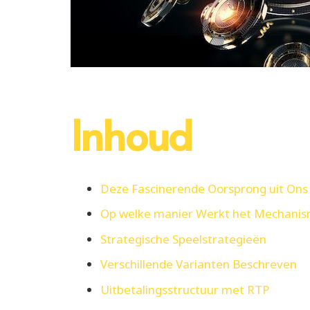
Inhoud
Deze Fascinerende Oorsprong uit On
Op welke manier Werkt het Mechani
Strategische Speelstrategieën
Verschillende Varianten Beschreven
Uitbetalingsstructuur met RTP