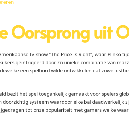
ereren
e Oorsprong uit O
merikaanse tv-show “The Price Is Right”, waar Plinko tij
kijkers geïntrigeerd door z’n unieke combinatie van maz
dewelke een spelbord wilde ontwikkelen dat zowel esthe
eld bezit het spel toegankelijk gemaakt voor spelers glo
n doorzichtig systeem waardoor elke bal daadwerkelijk zij
ijgedragen tot onze populariteit met gamers welke waard