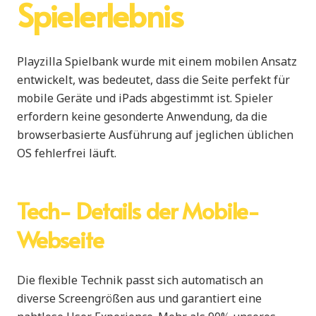
Spielerlebnis
Playzilla Spielbank wurde mit einem mobilen Ansatz
entwickelt, was bedeutet, dass die Seite perfekt für
mobile Geräte und iPads abgestimmt ist. Spieler
erfordern keine gesonderte Anwendung, da die
browserbasierte Ausführung auf jeglichen üblichen
OS fehlerfrei läuft.
Tech- Details der Mobile-
Webseite
Die flexible Technik passt sich automatisch an
diverse Screengrößen aus und garantiert eine