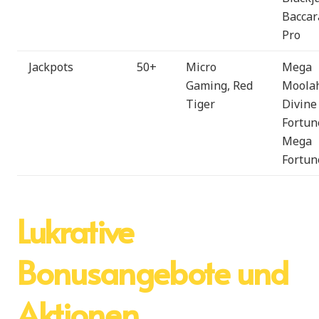
Baccar
Pro
Jackpots
50+
Micro
Mega
Gaming, Red
Moola
Tiger
Divine
Fortun
Mega
Fortun
Lukrative
Bonusangebote und
Aktionen