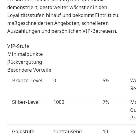
demonstriert, desto weiter wächst er in den
Loyalitätsstufen hinauf und bekommt Eintritt zu
maßgeschneiderten Angeboten, schnelleren
Auszahlungen und persönlichen VIP-Betreuern.
VIP-Stufe
Minimalpunkte
Rückvergütung
Besondere Vorteile
Bronze-Level
0
5%
Wö
Re
Silber-Level
1000
7%
Mo
Gu
Pr
Goldstufe
fünftausend
10
Ex