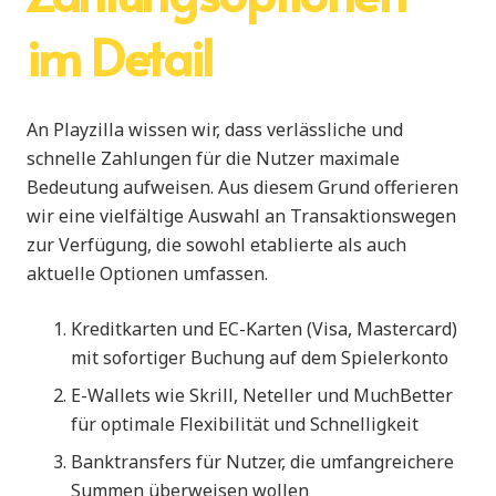
im Detail
An Playzilla wissen wir, dass verlässliche und
schnelle Zahlungen für die Nutzer maximale
Bedeutung aufweisen. Aus diesem Grund offerieren
wir eine vielfältige Auswahl an Transaktionswegen
zur Verfügung, die sowohl etablierte als auch
aktuelle Optionen umfassen.
Kreditkarten und EC-Karten (Visa, Mastercard)
mit sofortiger Buchung auf dem Spielerkonto
E-Wallets wie Skrill, Neteller und MuchBetter
für optimale Flexibilität und Schnelligkeit
Banktransfers für Nutzer, die umfangreichere
Summen überweisen wollen