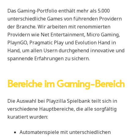
Das Gaming-Portfolio enthält mehr als 5.000
unterschiedliche Games von führenden Providern
der Branche. Wir arbeiten mit renommierten
Providern wie Net Entertainment, Micro Gaming,
PlaynGO, Pragmatic Play und Evolution Hand in
Hand, um allen Usern durchgehend innovative und
spannende Erfahrungen zu sichern.
Bereiche im Gaming-Bereich
Die Auswahl bei Playzilla Spielbank teilt sich in
verschiedene Hauptbereiche, die alle sorgfältig
kuratiert wurden:
Automatenspiele mit unterschiedlichen