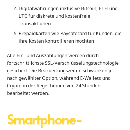
Digitalwährungen inklusive Bitcoin, ETH und
LTC für diskrete und kostenfreie
Transaktionen
Prepaidkarten wie Paysafecard für Kunden, die
ihre Kosten kontrollieren möchten
Alle Ein- und Auszahlungen werden durch
fortschrittlichste SSL-Verschlüsselungstechnologie
gesichert. Die Bearbeitungszeiten schwanken je
nach gewählter Option, während E-Wallets und
Crypto in der Regel binnen von 24 Stunden
bearbeitet werden.
Smartphone-