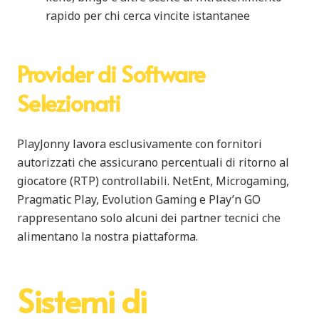
rapido per chi cerca vincite istantanee
Provider di Software
Selezionati
PlayJonny lavora esclusivamente con fornitori
autorizzati che assicurano percentuali di ritorno al
giocatore (RTP) controllabili. NetEnt, Microgaming,
Pragmatic Play, Evolution Gaming e Play’n GO
rappresentano solo alcuni dei partner tecnici che
alimentano la nostra piattaforma.
Sistemi di