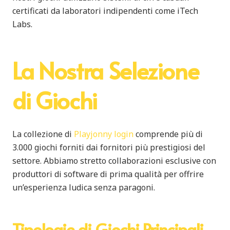
certificati da laboratori indipendenti come iTech
Labs.
La Nostra Selezione
di Giochi
La collezione di
Playjonny login
comprende più di
3.000 giochi forniti dai fornitori più prestigiosi del
settore. Abbiamo stretto collaborazioni esclusive con
produttori di software di prima qualità per offrire
un’esperienza ludica senza paragoni.
Tipologie di Giochi Principali