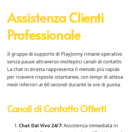
Assistenza Clienti
Professionale
Il gruppo di supporto di PlayJonny rimane operativo
senza pause attraverso molteplici canali di contatto.
La chat in diretta rappresenta il metodo più rapido
per ricevere risposte istantanee, con tempi di attesa
medi inferiori ai 60 secondi durante le ore di punta.
Canali di Contatto Offerti
Chat Dal Vivo 24/7:
Assistenza immediata in