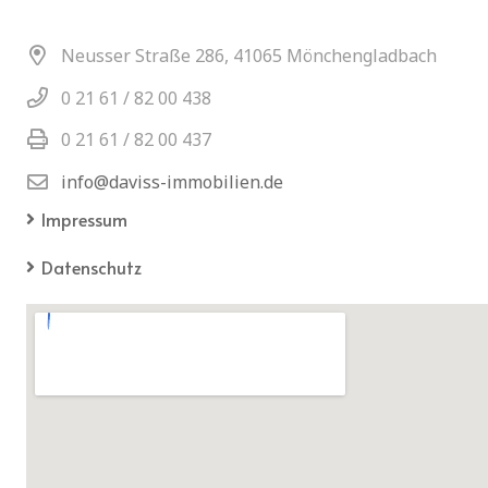
Neusser Straße 286, 41065 Mönchengladbach
0 21 61 / 82 00 438
0 21 61 / 82 00 437
info@daviss-immobilien.de
Impressum
Datenschutz