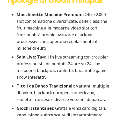
Macchinette Machine Premium:
Oltre 2.000
slot con tematiche diversificate, dalle classiche
fruit machine alle moderne video slot con
funzionalità premio avanzate e jackpot
progressivi che superano regolarmente il
milione di euro
Sala Live:
Tavoli in live streaming con croupier
professionisti, disponibili 24 ore su 24, che
includono blackjack, roulette, baccarat e game
show interattivi
Titoli da Banco Tradizionali:
Varianti multiple
di poker, blackjack europeo e americano,
roulette francese e diverse versioni di baccarat
Giochi Istantanei:
Gratta e vinci card digitali,
keno, bingo e altre scelte di intrattenimento