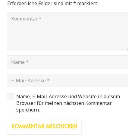
Erforderliche Felder sind mit
*
markiert
Name, E-Mail-Adresse und Website in diesem
Browser für meinen nächsten Kommentar
speichern.
KOMMENTAR ABSCHICKEN