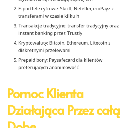
E-portfele cyfrowe: Skrill, Neteller, ecoPayz z
transferami w czasie kilku h
Transakcje tradycyjne: transfer tradycyjny oraz
instant banking przez Trustly
Kryptowaluty: Bitcoin, Ethereum, Litecoin z
diskretnymi przelewami
Prepaid bony: Paysafecard dla klientów
preferujących anonimowość
Pomoc Klienta
Działająca Przez całą
Dobę