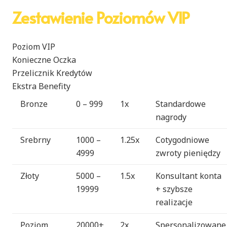
Zestawienie Poziomów VIP
Poziom VIP
Konieczne Oczka
Przelicznik Kredytów
Ekstra Benefity
Bronze
0 – 999
1x
Standardowe
nagrody
Srebrny
1000 –
1.25x
Cotygodniowe
4999
zwroty pieniędzy
Złoty
5000 –
1.5x
Konsultant konta
19999
+ szybsze
realizacje
Poziom
20000+
2x
Spersonalizowane