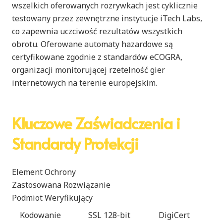
wszelkich oferowanych rozrywkach jest cyklicznie
testowany przez zewnętrzne instytucje iTech Labs,
co zapewnia uczciwość rezultatów wszystkich
obrotu. Oferowane automaty hazardowe są
certyfikowane zgodnie z standardów eCOGRA,
organizacji monitorującej rzetelność gier
internetowych na terenie europejskim.
Kluczowe Zaświadczenia i
Standardy Protekcji
Element Ochrony
Zastosowana Rozwiązanie
Podmiot Weryfikujący
Kodowanie
SSL 128-bit
DigiCert