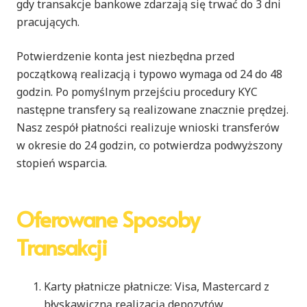
gdy transakcje bankowe zdarzają się trwać do 3 dni
pracujących.
Potwierdzenie konta jest niezbędna przed
początkową realizacją i typowo wymaga od 24 do 48
godzin. Po pomyślnym przejściu procedury KYC
następne transfery są realizowane znacznie prędzej.
Nasz zespół płatności realizuje wnioski transferów
w okresie do 24 godzin, co potwierdza podwyższony
stopień wsparcia.
Oferowane Sposoby
Transakcji
Karty płatnicze płatnicze: Visa, Mastercard z
błyskawiczną realizacją depozytów