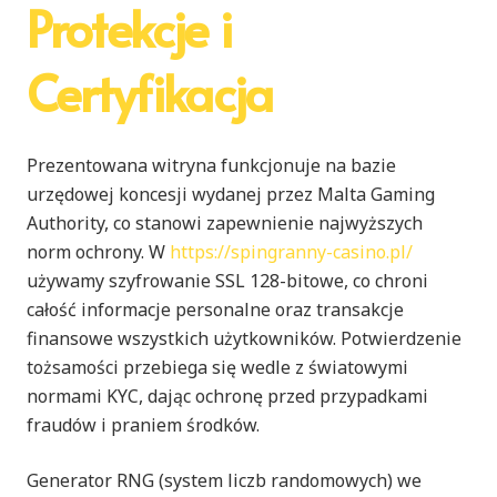
Protekcje i
Certyfikacja
Prezentowana witryna funkcjonuje na bazie
urzędowej koncesji wydanej przez Malta Gaming
Authority, co stanowi zapewnienie najwyższych
norm ochrony. W
https://spingranny-casino.pl/
używamy szyfrowanie SSL 128-bitowe, co chroni
całość informacje personalne oraz transakcje
finansowe wszystkich użytkowników. Potwierdzenie
tożsamości przebiega się wedle z światowymi
normami KYC, dając ochronę przed przypadkami
fraudów i praniem środków.
Generator RNG (system liczb randomowych) we