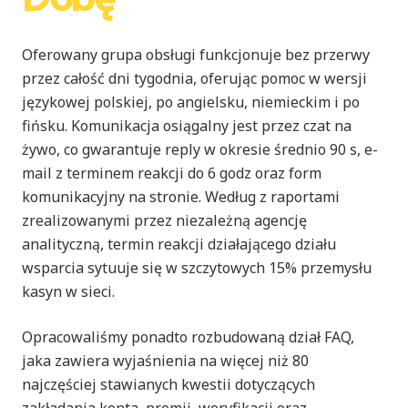
Oferowany grupa obsługi funkcjonuje bez przerwy
przez całość dni tygodnia, oferując pomoc w wersji
językowej polskiej, po angielsku, niemieckim i po
fińsku. Komunikacja osiągalny jest przez czat na
żywo, co gwarantuje reply w okresie średnio 90 s, e-
mail z terminem reakcji do 6 godz oraz form
komunikacyjny na stronie. Według z raportami
zrealizowanymi przez niezależną agencję
analityczną, termin reakcji działającego działu
wsparcia sytuuje się w szczytowych 15% przemysłu
kasyn w sieci.
Opracowaliśmy ponadto rozbudowaną dział FAQ,
jaka zawiera wyjaśnienia na więcej niż 80
najczęściej stawianych kwestii dotyczących
zakładania konta, premii, weryfikacji oraz