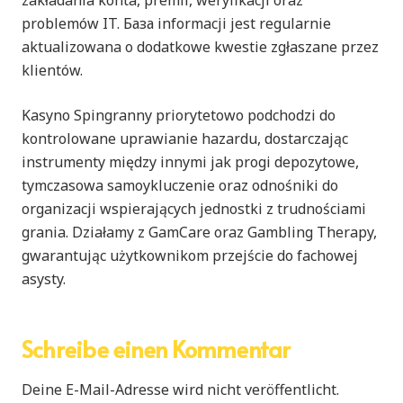
problemów IT. База informacji jest regularnie
aktualizowana o dodatkowe kwestie zgłaszane przez
klientów.
Kasyno Spingranny priorytetowo podchodzi do
kontrolowane uprawianie hazardu, dostarczając
instrumenty między innymi jak progi depozytowe,
tymczasowa samoykluczenie oraz odnośniki do
organizacji wspierających jednostki z trudnościami
grania. Działamy z GamCare oraz Gambling Therapy,
gwarantując użytkownikom przejście do fachowej
asysty.
Schreibe einen Kommentar
Deine E-Mail-Adresse wird nicht veröffentlicht.