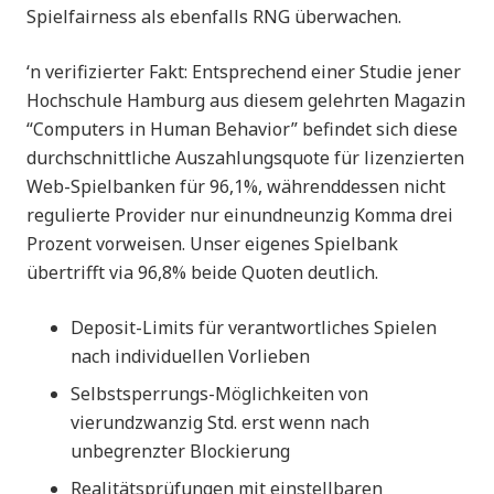
Spielfairness als ebenfalls RNG überwachen.
‘n verifizierter Fakt: Entsprechend einer Studie jener
Hochschule Hamburg aus diesem gelehrten Magazin
“Computers in Human Behavior” befindet sich diese
durchschnittliche Auszahlungsquote für lizenzierten
Web-Spielbanken für 96,1%, währenddessen nicht
regulierte Provider nur einundneunzig Komma drei
Prozent vorweisen. Unser eigenes Spielbank
übertrifft via 96,8% beide Quoten deutlich.
Deposit-Limits für verantwortliches Spielen
nach individuellen Vorlieben
Selbstsperrungs-Möglichkeiten von
vierundzwanzig Std. erst wenn nach
unbegrenzter Blockierung
Realitätsprüfungen mit einstellbaren