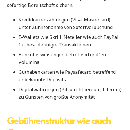
sofortige Bereitschaft sichern.
Kreditkartenzahlungen (Visa, Mastercard)
unter Zuhilfenahme von Sofortverbuchung
E-Wallets wie Skrill, Neteller wie auch PayPal
für beschleunigte Transaktionen
Banküberweisungen betreffend größere
Volumina
Guthabenkarten wie Paysafecard betreffend
unbekannte Deposits
Digitalwährungen (Bitcoin, Ethereum, Litecoin)
zu Gunsten von größte Anonymität
Gebührenstruktur wie auch