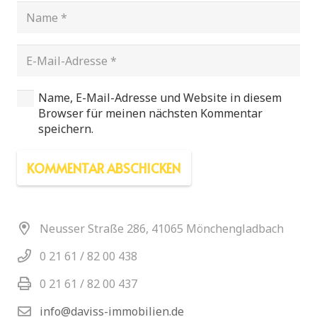
Name, E-Mail-Adresse und Website in diesem
Browser für meinen nächsten Kommentar
speichern.
KOMMENTAR ABSCHICKEN
Neusser Straße 286, 41065 Mönchengladbach
0 21 61 / 82 00 438
0 21 61 / 82 00 437
info@daviss-immobilien.de