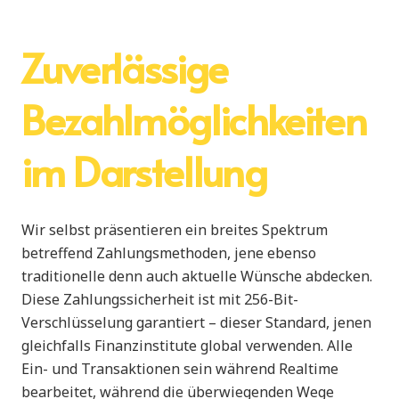
Zuverlässige
Bezahlmöglichkeiten
im Darstellung
Wir selbst präsentieren ein breites Spektrum
betreffend Zahlungsmethoden, jene ebenso
traditionelle denn auch aktuelle Wünsche abdecken.
Diese Zahlungssicherheit ist mit 256-Bit-
Verschlüsselung garantiert – dieser Standard, jenen
gleichfalls Finanzinstitute global verwenden. Alle
Ein- und Transaktionen sein während Realtime
bearbeitet, während die überwiegenden Wege