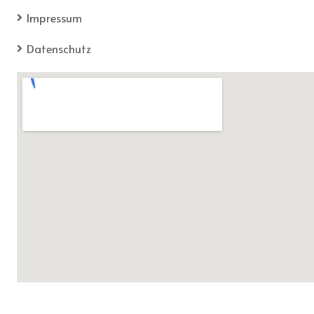
Impressum
Datenschutz