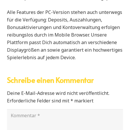
Alle Features der PC-Version stehen auch unterwegs
für die Verfügung: Deposits, Auszahlungen,
Bonusaktivierungen und Kontoverwaltung erfolgen
reibungslos durch im Mobile Browser. Unsere
Plattform passt Dich automatisch an verschiedene
Displaygrößen an sowie garantiert ein hochwertiges
Spielerlebnis auf jedem Device.
Schreibe einen Kommentar
Deine E-Mail-Adresse wird nicht veröffentlicht.
Erforderliche Felder sind mit
*
markiert