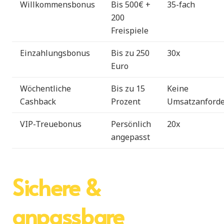
Willkommensbonus
Bis 500€ +
35-fach
200
Freispiele
Einzahlungsbonus
Bis zu 250
30x
Euro
Wöchentliche
Bis zu 15
Keine
Cashback
Prozent
Umsatzanford
VIP-Treuebonus
Persönlich
20x
angepasst
Sichere &
anpassbare