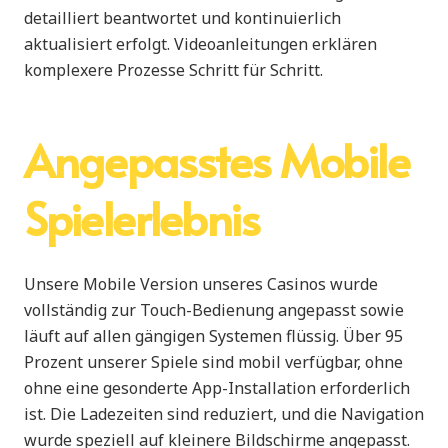
detailliert beantwortet und kontinuierlich
aktualisiert erfolgt. Videoanleitungen erklären
komplexere Prozesse Schritt für Schritt.
Angepasstes Mobile
Spielerlebnis
Unsere Mobile Version unseres Casinos wurde
vollständig zur Touch-Bedienung angepasst sowie
läuft auf allen gängigen Systemen flüssig. Über 95
Prozent unserer Spiele sind mobil verfügbar, ohne
ohne eine gesonderte App-Installation erforderlich
ist. Die Ladezeiten sind reduziert, und die Navigation
wurde speziell auf kleinere Bildschirme angepasst.