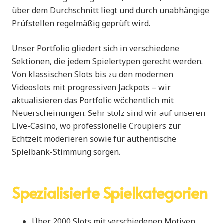
über dem Durchschnitt liegt und durch unabhängige
Prüfstellen regelmäßig geprüft wird.
Unser Portfolio gliedert sich in verschiedene
Sektionen, die jedem Spielertypen gerecht werden.
Von klassischen Slots bis zu den modernen
Videoslots mit progressiven Jackpots – wir
aktualisieren das Portfolio wöchentlich mit
Neuerscheinungen. Sehr stolz sind wir auf unseren
Live-Casino, wo professionelle Croupiers zur
Echtzeit moderieren sowie für authentische
Spielbank-Stimmung sorgen.
Spezialisierte Spielkategorien
Über 2000 Slots mit verschiedenen Motiven