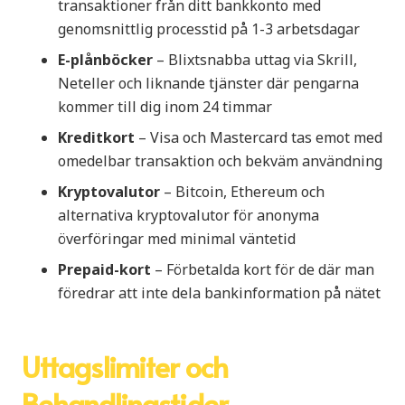
transaktioner från ditt bankkonto med
genomsnittlig processtid på 1-3 arbetsdagar
E-plånböcker
– Blixtsnabba uttag via Skrill,
Neteller och liknande tjänster där pengarna
kommer till dig inom 24 timmar
Kreditkort
– Visa och Mastercard tas emot med
omedelbar transaktion och bekväm användning
Kryptovalutor
– Bitcoin, Ethereum och
alternativa kryptovalutor för anonyma
överföringar med minimal väntetid
Prepaid-kort
– Förbetalda kort för de där man
föredrar att inte dela bankinformation på nätet
Uttagslimiter och
Behandlingstider