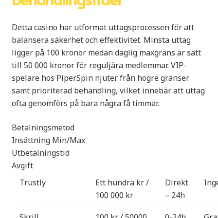
Detta casino har utformat uttagsprocessen för att
balansera säkerhet och effektivitet. Minsta uttag
ligger på 100 kronor medan daglig maxgräns är satt
till 50 000 kronor för reguljära medlemmar. VIP-
spelare hos PiperSpin njuter från högre gränser
samt prioriterad behandling, vilket innebär att uttag
ofta genomförs på bara några få timmar.
Betalningsmetod
Insättning Min/Max
Utbetalningstid
Avgift
Trustly
Ett hundra kr /
Direkt
Ing
100 000 kr
– 24h
Skrill
100 kr / 50000
0-24h
Gra