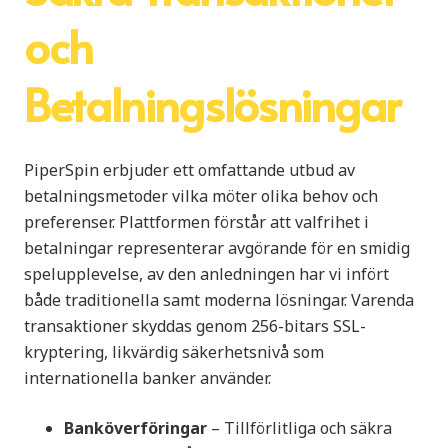
och
Betalningslösningar
PiperSpin erbjuder ett omfattande utbud av
betalningsmetoder vilka möter olika behov och
preferenser. Plattformen förstår att valfrihet i
betalningar representerar avgörande för en smidig
spelupplevelse, av den anledningen har vi infört
både traditionella samt moderna lösningar. Varenda
transaktioner skyddas genom 256-bitars SSL-
kryptering, likvärdig säkerhetsnivå som
internationella banker använder.
Banköverföringar
– Tillförlitliga och säkra