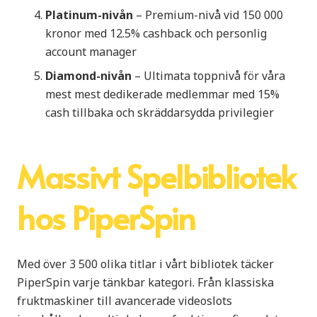
Platinum-nivån
– Premium-nivå vid 150 000
kronor med 12.5% cashback och personlig
account manager
Diamond-nivån
– Ultimata toppnivå för våra
mest mest dedikerade medlemmar med 15%
cash tillbaka och skräddarsydda privilegier
Massivt Spelbibliotek
hos PiperSpin
Med över 3 500 olika titlar i vårt bibliotek täcker
PiperSpin varje tänkbar kategori. Från klassiska
fruktmaskiner till avancerade videoslots