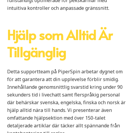
fullständigt optimerade för pekskärmar med
intuitiva kontroller och anpassade gränssnitt.
Hjälp som Alltid Är
Tillgänglig
Detta supportteam på PiperSpin arbetar dygnet om
för att garantera att din upplevelse förblir smidig.
Innehållande genomsnittlig svarstid kring under 90
sekunders tid i livechatt samt flerspråkig personal
där behärskar svenska, engelska, finska och norsk är
hjälp alltid nära till hands. Vi presenterar även
omfattande hjälpsektion med över 150-talet
detaljerade artiklar där täcker allt spännande från