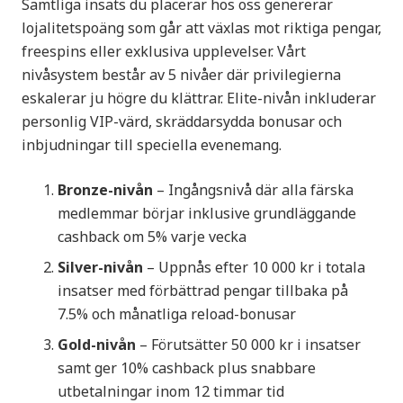
Samtliga insats du placerar hos oss genererar
lojalitetspoäng som går att växlas mot riktiga pengar,
freespins eller exklusiva upplevelser. Vårt
nivåsystem består av 5 nivåer där privilegierna
eskalerar ju högre du klättrar. Elite-nivån inkluderar
personlig VIP-värd, skräddarsydda bonusar och
inbjudningar till speciella evenemang.
Bronze-nivån
– Ingångsnivå där alla färska
medlemmar börjar inklusive grundläggande
cashback om 5% varje vecka
Silver-nivån
– Uppnås efter 10 000 kr i totala
insatser med förbättrad pengar tillbaka på
7.5% och månatliga reload-bonusar
Gold-nivån
– Förutsätter 50 000 kr i insatser
samt ger 10% cashback plus snabbare
utbetalningar inom 12 timmar tid