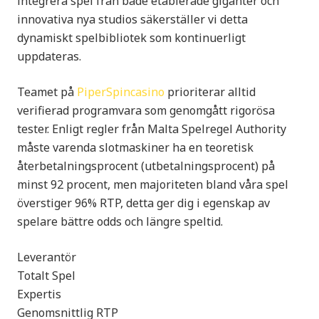
integrera spel från både etablerade giganter och
innovativa nya studios säkerställer vi detta
dynamiskt spelbibliotek som kontinuerligt
uppdateras.
Teamet på
PiperSpincasino
prioriterar alltid
verifierad programvara som genomgått rigorösa
tester. Enligt regler från Malta Spelregel Authority
måste varenda slotmaskiner ha en teoretisk
återbetalningsprocent (utbetalningsprocent) på
minst 92 procent, men majoriteten bland våra spel
överstiger 96% RTP, detta ger dig i egenskap av
spelare bättre odds och längre speltid.
Leverantör
Totalt Spel
Expertis
Genomsnittlig RTP