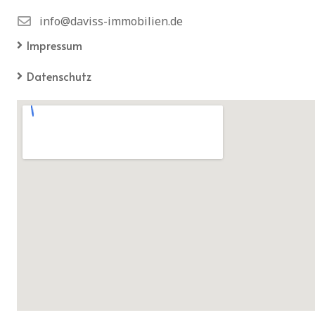
info@daviss-immobilien.de
Impressum
Datenschutz