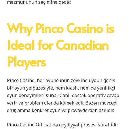
məzmununun seçiminə qədər.
Why Pinco Casino is
Ideal for Canadian
Players
Pinco Casino, her oyuncunun zevkine uygun geniş
bir oyun yelpazesiyle, hem klasik hem de yenilikçi
oyun deneyimleri sunar. Canlı dəstək operativ cavab
verir və problem olanda kömək edir. Bəzən mövcud
olur, amma konkret oyun və provayderdən asılıdır.
Pinco Casino Official-də qeydiyyat prosesi sürətlidir