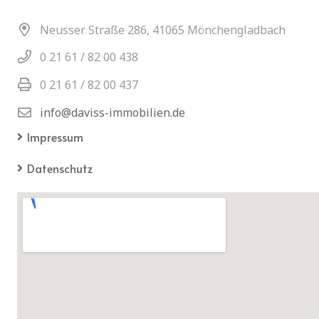
Neusser Straße 286, 41065 Mönchengladbach
0 21 61 / 82 00 438
0 21 61 / 82 00 437
info@daviss-immobilien.de
Impressum
Datenschutz