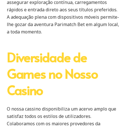
assegurar exploração contínua, carregamentos
rápidos e entrada direto aos seus títulos preferidos.
A adequação plena com dispositivos móveis permite-
lhe gozar da aventura Parimatch Bet em algum local,
a toda momento.
Diversidade de
Games no Nosso
Casino
O nossa cassino disponibiliza um acervo amplo que
satisfaz todos os estilos de utilizadores.
Colaboramos com os maiores provedores da