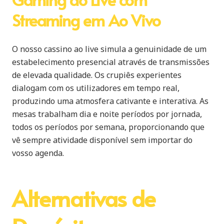
Streaming em Ao Vivo
O nosso cassino ao live simula a genuinidade de um
estabelecimento presencial através de transmissões
de elevada qualidade. Os crupiês experientes
dialogam com os utilizadores em tempo real,
produzindo uma atmosfera cativante e interativa. As
mesas trabalham dia e noite períodos por jornada,
todos os períodos por semana, proporcionando que
vê sempre atividade disponível sem importar do
vosso agenda.
Alternativas de