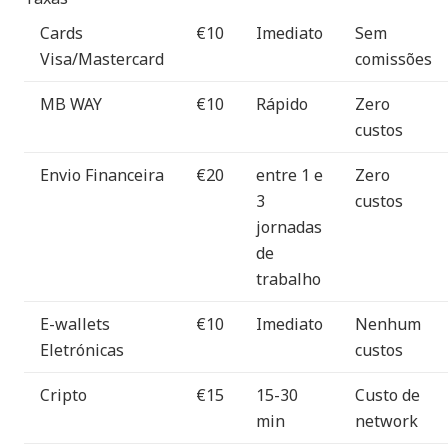
Cards
€10
Imediato
Sem
Visa/Mastercard
comissões
MB WAY
€10
Rápido
Zero
custos
Envio Financeira
€20
entre 1 e
Zero
3
custos
jornadas
de
trabalho
E-wallets
€10
Imediato
Nenhum
Eletrónicas
custos
Cripto
€15
15-30
Custo de
min
network