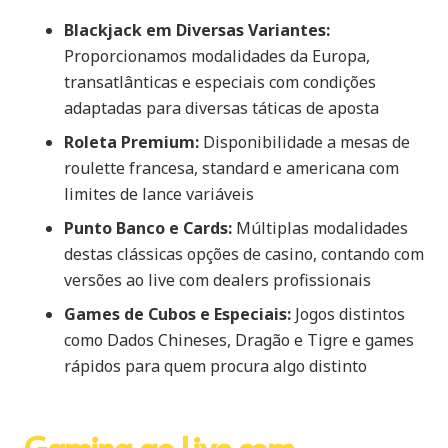
Blackjack em Diversas Variantes:
Proporcionamos modalidades da Europa,
transatlânticas e especiais com condições
adaptadas para diversas táticas de aposta
Roleta Premium:
Disponibilidade a mesas de
roulette francesa, standard e americana com
limites de lance variáveis
Punto Banco e Cards:
Múltiplas modalidades
destas clássicas opções de casino, contando com
versões ao live com dealers profissionais
Games de Cubos e Especiais:
Jogos distintos
como Dados Chineses, Dragão e Tigre e games
rápidos para quem procura algo distinto
Gaming ao Live com