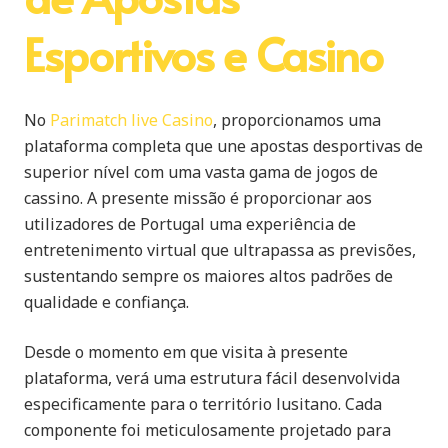
Esportivos e Casino
No
Parimatch live Casino
, proporcionamos uma
plataforma completa que une apostas desportivas de
superior nível com uma vasta gama de jogos de
cassino. A presente missão é proporcionar aos
utilizadores de Portugal uma experiência de
entretenimento virtual que ultrapassa as previsões,
sustentando sempre os maiores altos padrões de
qualidade e confiança.
Desde o momento em que visita à presente
plataforma, verá uma estrutura fácil desenvolvida
especificamente para o território lusitano. Cada
componente foi meticulosamente projetado para