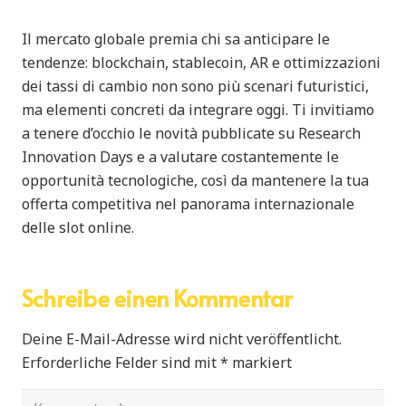
Il mercato globale premia chi sa anticipare le
tendenze: blockchain, stablecoin, AR e ottimizzazioni
dei tassi di cambio non sono più scenari futuristici,
ma elementi concreti da integrare oggi. Ti invitiamo
a tenere d’occhio le novità pubblicate su Research
Innovation Days e a valutare costantemente le
opportunità tecnologiche, così da mantenere la tua
offerta competitiva nel panorama internazionale
delle slot online.
Schreibe einen Kommentar
Deine E-Mail-Adresse wird nicht veröffentlicht.
Erforderliche Felder sind mit
*
markiert