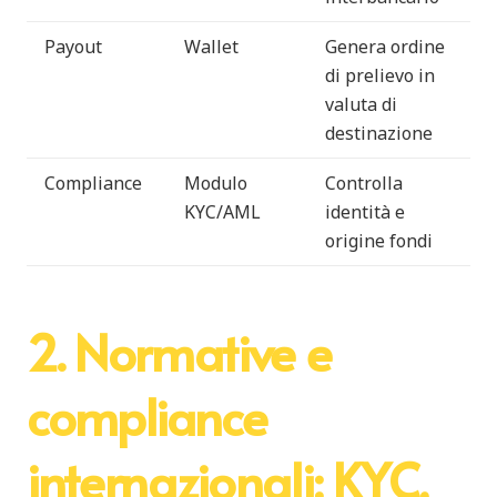
Payout
Wallet
Genera ordine
di prelievo in
valuta di
destinazione
Compliance
Modulo
Controlla
KYC/AML
identità e
origine fondi
2. Normative e
compliance
internazionali: KYC,