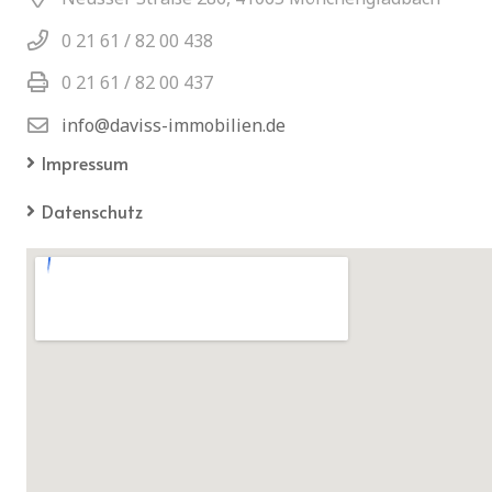
0 21 61 / 82 00 438
0 21 61 / 82 00 437
info@daviss-immobilien.de
Impressum
Datenschutz