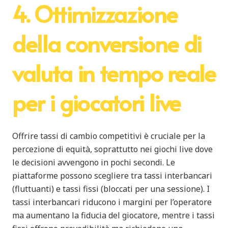
4. Ottimizzazione
della conversione di
valuta in tempo reale
per i giocatori live
Offrire tassi di cambio competitivi è cruciale per la
percezione di equità, soprattutto nei giochi live dove
le decisioni avvengono in pochi secondi. Le
piattaforme possono scegliere tra tassi interbancari
(fluttuanti) e tassi fissi (bloccati per una sessione). I
tassi interbancari riducono i margini per l’operatore
ma aumentano la fiducia del giocatore, mentre i tassi