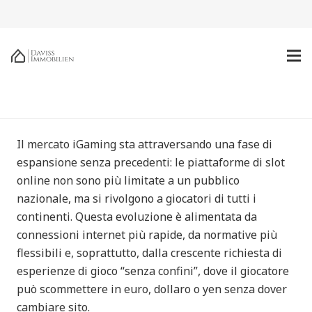
Il mercato iGaming sta attraversando una fase di
espansione senza precedenti: le piattaforme di slot
online non sono più limitate a un pubblico
nazionale, ma si rivolgono a giocatori di tutti i
continenti. Questa evoluzione è alimentata da
connessioni internet più rapide, da normative più
flessibili e, soprattutto, dalla crescente richiesta di
esperienze di gioco “senza confini”, dove il giocatore
può scommettere in euro, dollaro o yen senza dover
cambiare sito.