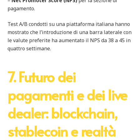
–
Net Promoter Score (NPS)
per la sezione di
pagamento.
Test A/B condotti su una piattaforma italiana hanno
mostrato che l’introduzione di una barra laterale con
le valute preferite ha aumentato il NPS da 38 a 45 in
quattro settimane.
7. Futuro dei
pagamenti e dei live
dealer: blockchain,
stablecoin e realtà