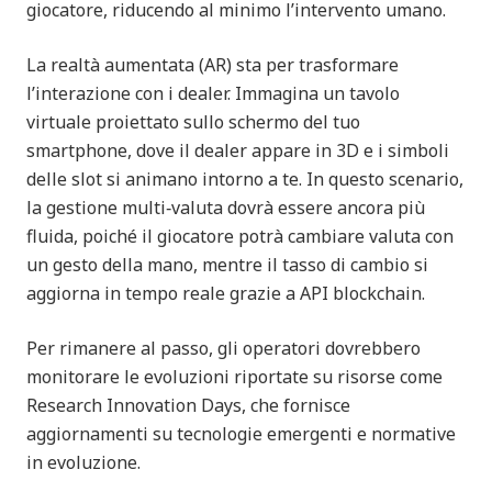
giocatore, riducendo al minimo l’intervento umano.
La realtà aumentata (AR) sta per trasformare
l’interazione con i dealer. Immagina un tavolo
virtuale proiettato sullo schermo del tuo
smartphone, dove il dealer appare in 3D e i simboli
delle slot si animano intorno a te. In questo scenario,
la gestione multi‑valuta dovrà essere ancora più
fluida, poiché il giocatore potrà cambiare valuta con
un gesto della mano, mentre il tasso di cambio si
aggiorna in tempo reale grazie a API blockchain.
Per rimanere al passo, gli operatori dovrebbero
monitorare le evoluzioni riportate su risorse come
Research Innovation Days, che fornisce
aggiornamenti su tecnologie emergenti e normative
in evoluzione.