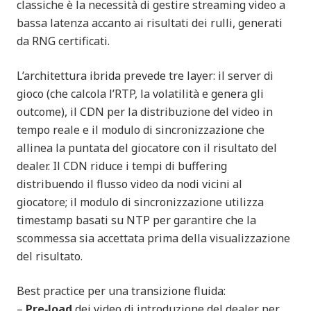
classiche è la necessità di gestire streaming video a
bassa latenza accanto ai risultati dei rulli, generati
da RNG certificati.
L’architettura ibrida prevede tre layer: il server di
gioco (che calcola l’RTP, la volatilità e genera gli
outcome), il CDN per la distribuzione del video in
tempo reale e il modulo di sincronizzazione che
allinea la puntata del giocatore con il risultato del
dealer. Il CDN riduce i tempi di buffering
distribuendo il flusso video da nodi vicini al
giocatore; il modulo di sincronizzazione utilizza
timestamp basati su NTP per garantire che la
scommessa sia accettata prima della visualizzazione
del risultato.
Best practice per una transizione fluida:
–
Pre‑load
dei video di introduzione del dealer per