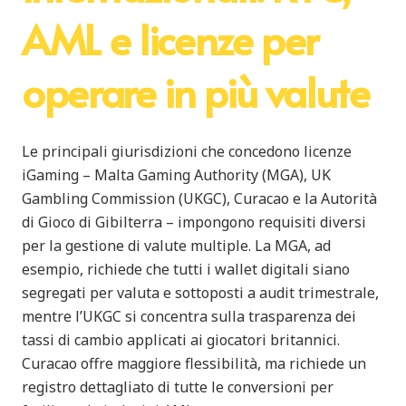
AML e licenze per
operare in più valute
Le principali giurisdizioni che concedono licenze
iGaming – Malta Gaming Authority (MGA), UK
Gambling Commission (UKGC), Curacao e la Autorità
di Gioco di Gibilterra – impongono requisiti diversi
per la gestione di valute multiple. La MGA, ad
esempio, richiede che tutti i wallet digitali siano
segregati per valuta e sottoposti a audit trimestrale,
mentre l’UKGC si concentra sulla trasparenza dei
tassi di cambio applicati ai giocatori britannici.
Curacao offre maggiore flessibilità, ma richiede un
registro dettagliato di tutte le conversioni per