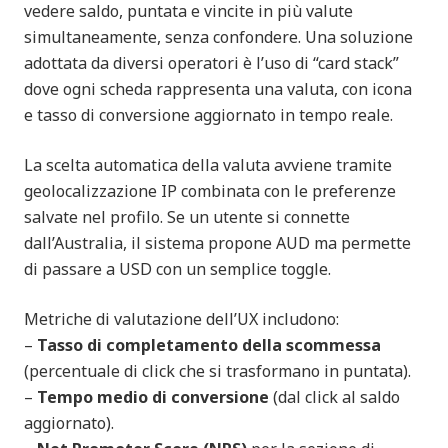
vedere saldo, puntata e vincite in più valute
simultaneamente, senza confondere. Una soluzione
adottata da diversi operatori è l’uso di “card stack”
dove ogni scheda rappresenta una valuta, con icona
e tasso di conversione aggiornato in tempo reale.
La scelta automatica della valuta avviene tramite
geolocalizzazione IP combinata con le preferenze
salvate nel profilo. Se un utente si connette
dall’Australia, il sistema propone AUD ma permette
di passare a USD con un semplice toggle.
Metriche di valutazione dell’UX includono:
–
Tasso di completamento della scommessa
(percentuale di click che si trasformano in puntata).
–
Tempo medio di conversione
(dal click al saldo
aggiornato).