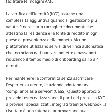
facilitare le indagini AML.
La verifica dell’identità (KYC) assume una
complessità aggiuntiva quando si gestiscono più
valute: è necessario raccogliere documenti che
attestino la residenza e la fonte di reddito in ogni
paese di provenienza della moneta. Alcune
piattaforme utilizzano servizi di verifica automatica
che incrociano dati bancari, bollette e passaporti,
riducendo il tempo medio di onboarding da 15 a 4
minuti.
Per mantenere la conformità senza sacrificare
l’esperienza utente, le aziende adottano una
“compliance as a service” (CaaS). Questo approccio
prevede l’esternalizzazione di parti del processo KYC
a provider specializzati, integrati tramite webhook. Il
risultato è una catena di approvazione quasi