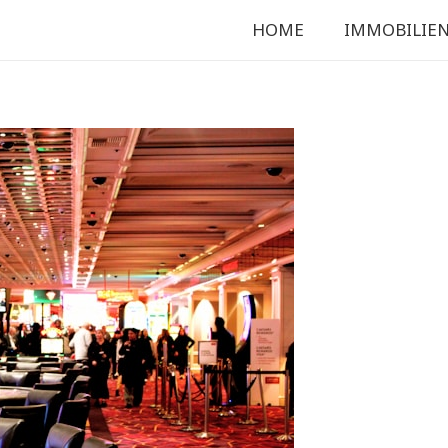
HOME
IMMOBILIE