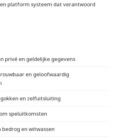
 een platform systeem dat verantwoord
an privé en geldelijke gegevens
trouwbaar en geloofwaardig
m
okken en zelfuitsluiting
dom speluitkomsten
n bedrog en witwassen