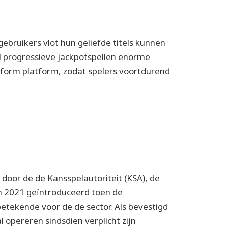
ebruikers vlot hun geliefde titels kunnen
l progressieve jackpotspellen enorme
form platform, zodat spelers voortdurend
 door de de Kansspelautoriteit (KSA), de
in 2021 geïntroduceerd toen de
etekende voor de de sector. Als bevestigd
l opereren sindsdien verplicht zijn