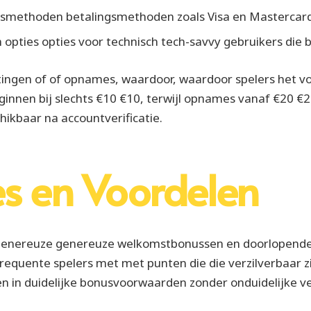
gsmethoden betalingsmethoden zoals Visa en Mastercard
 opties opties voor technisch tech-savvy gebruikers die
ingen of of opnames, waardoor, waardoor spelers het vo
nen bij slechts €10 €10, terwijl opnames vanaf €20 €20 m
hikbaar na accountverificatie.
es en Voordelen
r genereuze genereuze welkomstbonussen en doorlopende
equente spelers met met punten die die verzilverbaar zi
oven in duidelijke bonusvoorwaarden zonder onduidelijke v