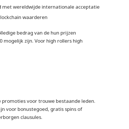
 met wereldwijde internationale acceptatie
 blockchain waarderen
lledige bedrag van de hun prijzen
ogelijk zijn. Voor high rollers high
 promoties voor trouwe bestaande leden.
jn voor bonustegoed, gratis spins of
erborgen clausules.