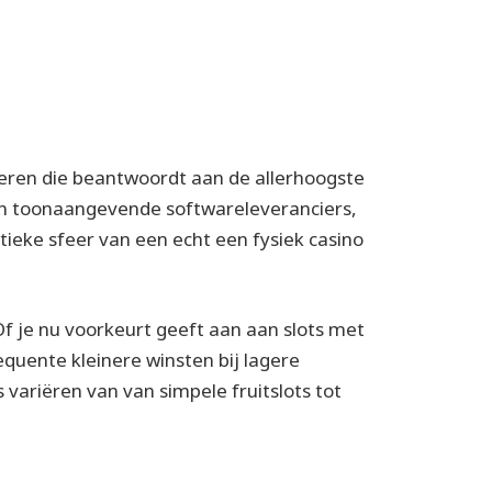
teren die beantwoordt aan de allerhoogste
 van toonaangevende softwareleveranciers,
ntieke sfeer van een echt een fysiek casino
f je nu voorkeurt geeft aan aan slots met
requente kleinere winsten bij lagere
ts variëren van van simpele fruitslots tot