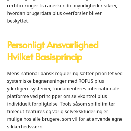
certificeringer fra anerkendte myndigheder sikrer,
hvordan brugerdata plus overførsler bliver
beskyttet.
Personligt Ansvarlighed
Hvilket Basisprincip
Mens national-dansk regulering sætter prioritet ved
systemiske begrænsninger med ROFUS plus
yderligere systemer, fundamenteres internationale
platforme ved principper om selvkontrol plus
individuelt forpligtelse. Tools såsom spillelimiter,
timeout-features og varig selvekskludering er
mulige hos alle brugere, som vil for at anvende egne
sikkerhedsværn.