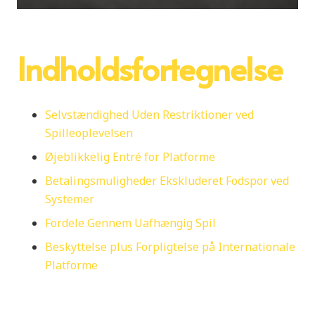
Indholdsfortegnelse
Selvstændighed Uden Restriktioner ved
Spilleoplevelsen
Øjeblikkelig Entré for Platforme
Betalingsmuligheder Ekskluderet Fodspor ved
Systemer
Fordele Gennem Uafhængig Spil
Beskyttelse plus Forpligtelse på Internationale
Platforme