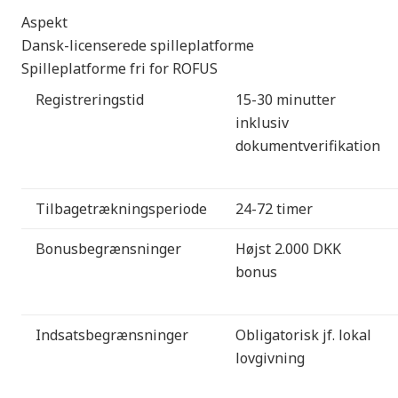
Aspekt
Dansk-licenserede spilleplatforme
Spilleplatforme fri for ROFUS
Registreringstid
15-30 minutter
inklusiv
dokumentverifikation
Tilbagetrækningsperiode
24-72 timer
Bonusbegrænsninger
Højst 2.000 DKK
bonus
Indsatsbegrænsninger
Obligatorisk jf. lokal
lovgivning