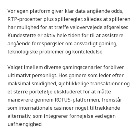
Vor egen platform giver klar data angående odds,
RTP-procenter plus spilleregler, således at spilleren
har mulighed for at træffe velovervejede afgørelser.
Kundestøtte er aktiv hele tiden for til at assistere
angående forespørgsler om ansvarligt gaming,
teknologiske problemer og kontoledelse.
Valget imellem diverse gamingscenarier forbliver
ultimativt personligt. Hos gamere som leder efter
maksimal smidighed, øjeblikkelige transaktioner og
et større portefølje ekskluderet for at måtte
manøvrere gennem ROFUS-platformen, fremstår
som internationale casinoer noget tiltrækkende
alternativ, som integrerer fornøjelse ved egen
uafhængighed.