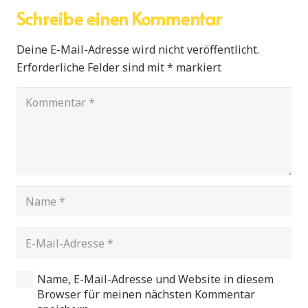
Schreibe einen Kommentar
Deine E-Mail-Adresse wird nicht veröffentlicht.
Erforderliche Felder sind mit
*
markiert
Name, E-Mail-Adresse und Website in diesem
Browser für meinen nächsten Kommentar