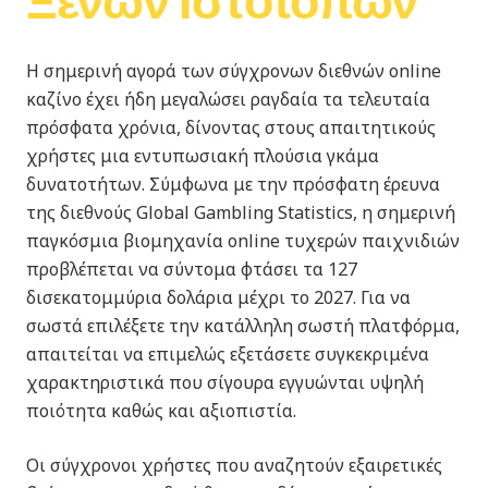
Η σημερινή αγορά των σύγχρονων διεθνών online
καζίνο έχει ήδη μεγαλώσει ραγδαία τα τελευταία
πρόσφατα χρόνια, δίνοντας στους απαιτητικούς
χρήστες μια εντυπωσιακή πλούσια γκάμα
δυνατοτήτων. Σύμφωνα με την πρόσφατη έρευνα
της διεθνούς Global Gambling Statistics, η σημερινή
παγκόσμια βιομηχανία online τυχερών παιχνιδιών
προβλέπεται να σύντομα φτάσει τα 127
δισεκατομμύρια δολάρια μέχρι το 2027. Για να
σωστά επιλέξετε την κατάλληλη σωστή πλατφόρμα,
απαιτείται να επιμελώς εξετάσετε συγκεκριμένα
χαρακτηριστικά που σίγουρα εγγυώνται υψηλή
ποιότητα καθώς και αξιοπιστία.
Οι σύγχρονοι χρήστες που αναζητούν εξαιρετικές