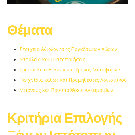
Θέματα
Στοιχεία Αξιολόγησης Παγκόσμιων Χώρων
Ασφάλεια και Πιστοποιήσεις
Τρόποι Καταθέσεων και Χρόνος Μεταφορών
Παιχνίδια καθώς και Προμηθευτές Λογισμικού
Μπόνους και Προϋποθέσεις Ανταμοιβών
Κριτήρια Επιλογής
Ξένων Ιστότοπων