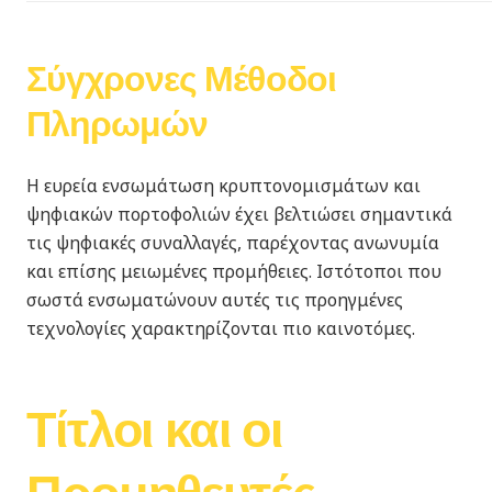
Σύγχρονες Μέθοδοι
Πληρωμών
Η ευρεία ενσωμάτωση κρυπτονομισμάτων και
ψηφιακών πορτοφολιών έχει βελτιώσει σημαντικά
τις ψηφιακές συναλλαγές, παρέχοντας ανωνυμία
και επίσης μειωμένες προμήθειες. Ιστότοποι που
σωστά ενσωματώνουν αυτές τις προηγμένες
τεχνολογίες χαρακτηρίζονται πιο καινοτόμες.
Τίτλοι και οι
Προμηθευτές