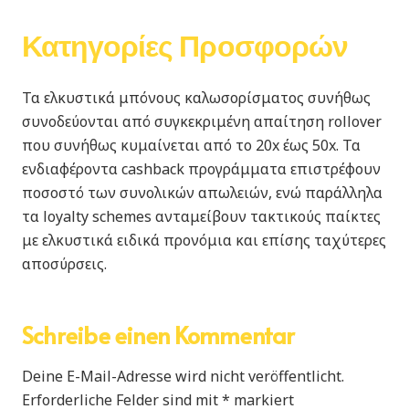
Κατηγορίες Προσφορών
Τα ελκυστικά μπόνους καλωσορίσματος συνήθως
συνοδεύονται από συγκεκριμένη απαίτηση rollover
που συνήθως κυμαίνεται από το 20x έως 50x. Τα
ενδιαφέροντα cashback προγράμματα επιστρέφουν
ποσοστό των συνολικών απωλειών, ενώ παράλληλα
τα loyalty schemes ανταμείβουν τακτικούς παίκτες
με ελκυστικά ειδικά προνόμια και επίσης ταχύτερες
αποσύρσεις.
Schreibe einen Kommentar
Deine E-Mail-Adresse wird nicht veröffentlicht.
Erforderliche Felder sind mit
*
markiert