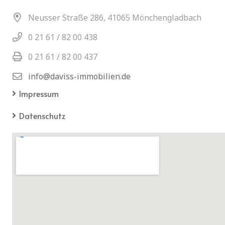
Neusser Straße 286, 41065 Mönchengladbach
0 21 61 / 82 00 438
0 21 61 / 82 00 437
info@daviss-immobilien.de
Impressum
Datenschutz