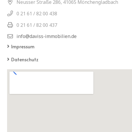
Neusser Straße 286, 41065 Mönchengladbach
0 21 61 / 82 00 438
0 21 61 / 82 00 437
info@daviss-immobilien.de
Impressum
Datenschutz