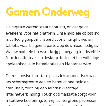
Gamen Onderweg
De digitale wereld staat nooit stil, en dat geldt
eveneens voor het platform. Onze mobiele oplossing
is volledig geoptimaliseerd voor smartphones en
tablets, waarbij geen aparte app download nodig is.
Via uw mobiele browser krijg je toegang tot dezelfde
functionaliteit als op desktop, inclusief het volledige
spelaanbod, alle betaalopties en klantenservice.
De responsive interface past zich automatisch aan
uw schermgrootte aan en behoudt snelheid en
stabiliteit, zelfs bij een minder krachtige
internetverbinding. Touch optimalisatie zorgt voor
intuïtieve bediening, terwijl achtergrond processen