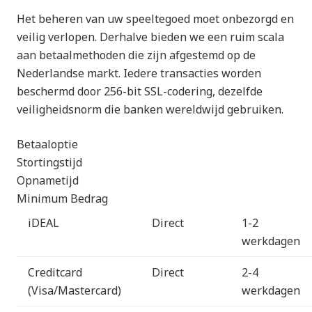
Het beheren van uw speeltegoed moet onbezorgd en
veilig verlopen. Derhalve bieden we een ruim scala
aan betaalmethoden die zijn afgestemd op de
Nederlandse markt. Iedere transacties worden
beschermd door 256-bit SSL-codering, dezelfde
veiligheidsnorm die banken wereldwijd gebruiken.
Betaaloptie
Stortingstijd
Opnametijd
Minimum Bedrag
iDEAL
Direct
1-2
werkdagen
Creditcard
Direct
2-4
(Visa/Mastercard)
werkdagen