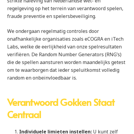
strikte naleving van Nederlandse wet- en
regelgeving op het terrein van verantwoord spelen,
fraude preventie en spelersbeveiliging.
We ondergaan regelmatig controles door
onafhankelijke organisaties zoals eCOGRA en iTech
Labs, welke de eerlijkheid van onze spelresultaten
verifiëren. De Random Number Generators (RNG’s)
die de spellen aansturen worden maandelijks getest
om te waarborgen dat ieder speluitkomst volledig
random en onbeïnvloedbaar is.
Verantwoord Gokken Staat
Centraal
Individuele limieten instellen:
U kunt zelf