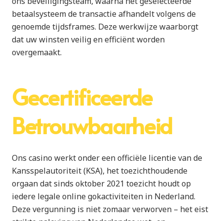
ons beveiligingsteam, waarna het geselecteerde
betaalsysteem de transactie afhandelt volgens de
genoemde tijdsframes. Deze werkwijze waarborgt
dat uw winsten veilig en efficiënt worden
overgemaakt.
Gecertificeerde
Betrouwbaarheid
Ons casino werkt onder een officiële licentie van de
Kansspelautoriteit (KSA), het toezichthoudende
orgaan dat sinds oktober 2021 toezicht houdt op
iedere legale online gokactiviteiten in Nederland.
Deze vergunning is niet zomaar verworven – het eist