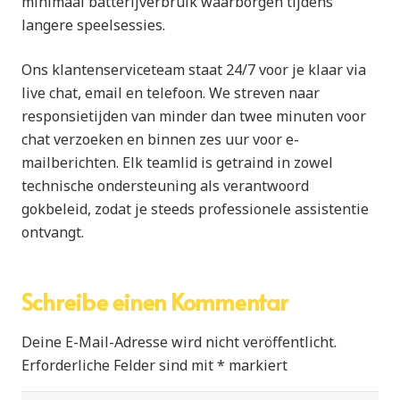
minimaal batterijverbruik waarborgen tijdens
langere speelsessies.
Ons klantenserviceteam staat 24/7 voor je klaar via
live chat, email en telefoon. We streven naar
responsietijden van minder dan twee minuten voor
chat verzoeken en binnen zes uur voor e-
mailberichten. Elk teamlid is getraind in zowel
technische ondersteuning als verantwoord
gokbeleid, zodat je steeds professionele assistentie
ontvangt.
Schreibe einen Kommentar
Deine E-Mail-Adresse wird nicht veröffentlicht.
Erforderliche Felder sind mit
*
markiert