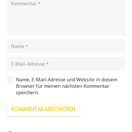
Name, E-Mail-Adresse und Website in diesem
Browser für meinen nächsten Kommentar
speichern.
KOMMENTAR ABSCHICKEN