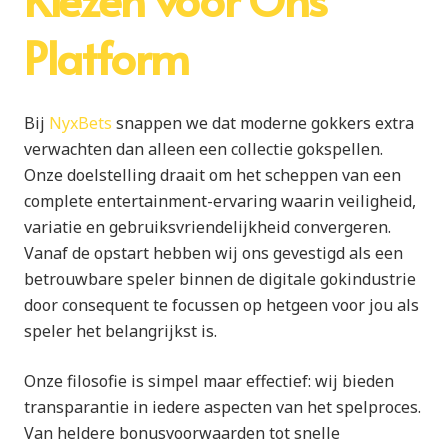
Platform
Bij
NyxBets
snappen we dat moderne gokkers extra
verwachten dan alleen een collectie gokspellen.
Onze doelstelling draait om het scheppen van een
complete entertainment-ervaring waarin veiligheid,
variatie en gebruiksvriendelijkheid convergeren.
Vanaf de opstart hebben wij ons gevestigd als een
betrouwbare speler binnen de digitale gokindustrie
door consequent te focussen op hetgeen voor jou als
speler het belangrijkst is.
Onze filosofie is simpel maar effectief: wij bieden
transparantie in iedere aspecten van het spelproces.
Van heldere bonusvoorwaarden tot snelle