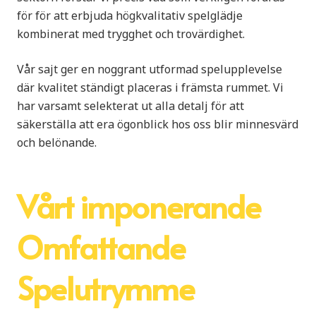
för för att erbjuda högkvalitativ spelglädje
kombinerat med trygghet och trovärdighet.
Vår sajt ger en noggrant utformad spelupplevelse
där kvalitet ständigt placeras i främsta rummet. Vi
har varsamt selekterat ut alla detalj för att
säkerställa att era ögonblick hos oss blir minnesvärd
och belönande.
Vårt imponerande
Omfattande
Spelutrymme