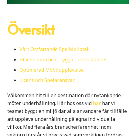
Översikt
Vårt Omfattande Spelbibliotek
Blixtsnabba och Trygga Transaktioner
Optimerad Mobilupplevelse
Licens och Spelaransvar
Välkommen hit till en destination där nytänkande
möter underhållning. Här hos oss vid
här
har vi
teamet byggt en miljö där alla användare får tillfälle
att uppleva underhållning på egna individuella
villkor. Med flera års branscherfarenhet inom
sektorn förstår vi precis vad som verkligen fordras