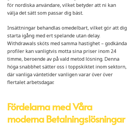
för nordiska användare, vilket betyder att ni kan
välja det sätt som passar dig bäst.
Insättningar behandlas omedelbart, vilket gör att dig
starta igång med ert spelande utan delay.
Withdrawals sköts med samma hastighet – godkända
profiler kan vanligtvis motta sina priser inom 24
timme, beroende av på vald metod lösning. Denna
höga snabbhet sätter oss i toppskiktet inom sektorn,
där vanliga väntetider vanligen varar över över
flertalet arbetsdagar.
Fördelarna med Våra
moderna Betalningslösningar