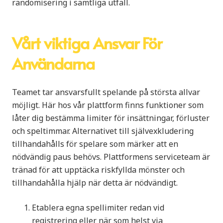
randomisering i samtliga utfall.
Vårt viktiga Ansvar För
Användarna
Teamet tar ansvarsfullt spelande på största allvar
möjligt. Här hos vår plattform finns funktioner som
låter dig bestämma limiter för insättningar, förluster
och speltimmar. Alternativet till självexkludering
tillhandahålls för spelare som märker att en
nödvändig paus behövs. Plattformens serviceteam är
tränad för att upptäcka riskfyllda mönster och
tillhandahålla hjälp när detta är nödvändigt.
Etablera egna spellimiter redan vid
registrering eller när som helst via