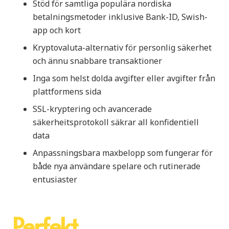
Stöd för samtliga populära nordiska
betalningsmetoder inklusive Bank-ID, Swish-
app och kort
Kryptovaluta-alternativ för personlig säkerhet
och ännu snabbare transaktioner
Inga som helst dolda avgifter eller avgifter från
plattformens sida
SSL-kryptering och avancerade
säkerheitsprotokoll säkrar all konfidentiell
data
Anpassningsbara maxbelopp som fungerar för
både nya användare spelare och rutinerade
entusiaster
Perfekt