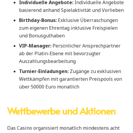
Individuelle Angebote:
Individuelle Angebote
basierend anhand Spielaktivität und Vorlieben
Birthday-Bonus:
Exklusive Überraschungen
zum eigenen Ehrentag inklusive Freispielen
und Bonusguthaben
VIP-Manager:
Persönlicher Ansprechpartner
ab der Platin-Ebene mit bevorzugter
Auszahlungsbearbeitung
Turnier-Einladungen:
Zugänge zu exklusiven
Wettkämpfen mit garantierten Preispools von
über 50000 Euro monatlich
Wettbewerbe und Aktionen
Das Casino organisiert monatlich mindestens acht