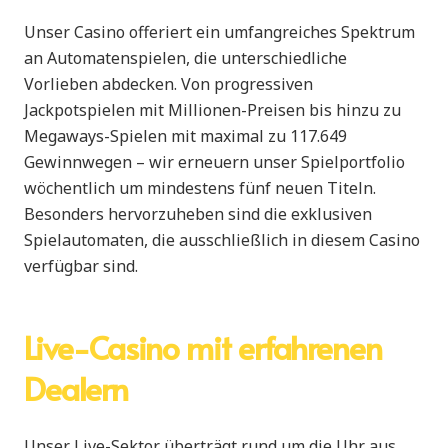
Unser Casino offeriert ein umfangreiches Spektrum
an Automatenspielen, die unterschiedliche
Vorlieben abdecken. Von progressiven
Jackpotspielen mit Millionen-Preisen bis hinzu zu
Megaways-Spielen mit maximal zu 117.649
Gewinnwegen – wir erneuern unser Spielportfolio
wöchentlich um mindestens fünf neuen Titeln.
Besonders hervorzuheben sind die exklusiven
Spielautomaten, die ausschließlich in diesem Casino
verfügbar sind.
Live-Casino mit erfahrenen
Dealern
Unser Live-Sektor überträgt rund um die Uhr aus