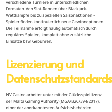
verschiedene Turniere in unterschiedlichen
Formaten. Von Slot-Rennen über Blackjack-
Wettkämpfe bis zu speziellen Saisonaktionen –
Spieler finden kontinuierlich neue Gewinnoptionen.
Die Teilnahme erfolgt häufig automatisch durch
reguläres Spielen, komplett ohne zusätzliche
Einsätze bzw. Gebühren.
Lizenzierung und
Datenschutzstandard
NV Casino arbeitet unter mit der Glücksspiellizenz
der Malta Gaming Authority (MGA/B2C/394/2017),
einer der anerkanntesten Aufsichtsbehörden