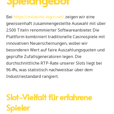
Bei
https://nvcasino-login.net/
zeigen wir eine
gewissenhaft zusammengestellte Auswahl mit über
2.500 Titeln renommierter Softwareanbieter. Die
Plattform kombiniert traditionelle Casinospiele mit
innovativen Neuerscheinungen, wobei wir
besonderen Wert auf faire Auszahlungsquoten und
geprüfte Zufallsgeneratoren legen. Die
durchschnittliche RTP-Rate unserer Slots liegt bei
96.4%, was statistisch nachweisbar über dem
Industriestandard rangiert.
Slot-Vielfalt für erfahrene
Spieler