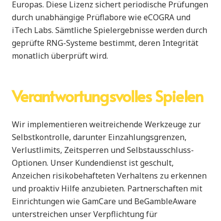
Europas. Diese Lizenz sichert periodische Prüfungen
durch unabhängige Prüflabore wie eCOGRA und
iTech Labs. Sämtliche Spielergebnisse werden durch
geprüfte RNG-Systeme bestimmt, deren Integrität
monatlich überprüft wird.
Verantwortungsvolles Spielen
Wir implementieren weitreichende Werkzeuge zur
Selbstkontrolle, darunter Einzahlungsgrenzen,
Verlustlimits, Zeitsperren und Selbstausschluss-
Optionen. Unser Kundendienst ist geschult,
Anzeichen risikobehafteten Verhaltens zu erkennen
und proaktiv Hilfe anzubieten. Partnerschaften mit
Einrichtungen wie GamCare und BeGambleAware
unterstreichen unser Verpflichtung für