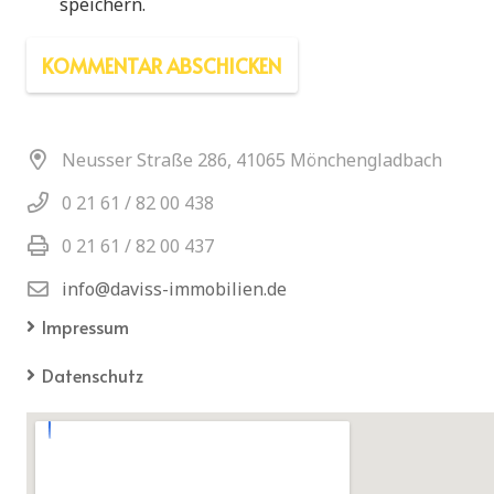
speichern.
KOMMENTAR ABSCHICKEN
Neusser Straße 286, 41065 Mönchengladbach
0 21 61 / 82 00 438
0 21 61 / 82 00 437
info@daviss-immobilien.de
Impressum
Datenschutz