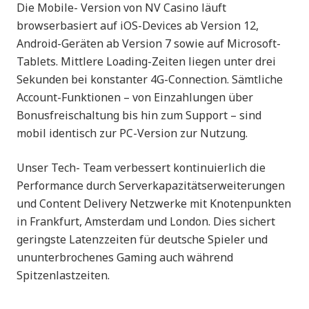
Die Mobile- Version von NV Casino läuft
browserbasiert auf iOS-Devices ab Version 12,
Android-Geräten ab Version 7 sowie auf Microsoft-
Tablets. Mittlere Loading-Zeiten liegen unter drei
Sekunden bei konstanter 4G-Connection. Sämtliche
Account-Funktionen – von Einzahlungen über
Bonusfreischaltung bis hin zum Support – sind
mobil identisch zur PC-Version zur Nutzung.
Unser Tech- Team verbessert kontinuierlich die
Performance durch Serverkapazitätserweiterungen
und Content Delivery Netzwerke mit Knotenpunkten
in Frankfurt, Amsterdam und London. Dies sichert
geringste Latenzzeiten für deutsche Spieler und
ununterbrochenes Gaming auch während
Spitzenlastzeiten.