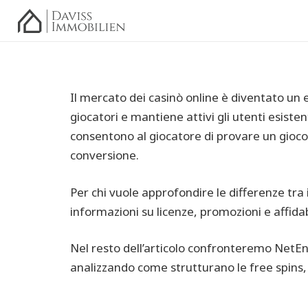
Il mercato dei casinò online è diventato un 
giocatori e mantiene attivi gli utenti esisten
consentono al giocatore di provare un gioco s
conversione.
Per chi vuole approfondire le differenze tra i
informazioni su licenze, promozioni e affidab
Nel resto dell’articolo confronteremo NetEnt
analizzando come strutturano le free spins, 