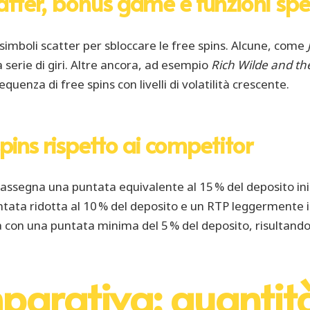
catter, bonus game e funzioni spe
 simboli scatter per sbloccare le free spins. Alcune, come
serie di giri. Altre ancora, ad esempio
Rich Wilde and t
uenza di free spins con livelli di volatilità crescente.
pins rispetto ai competitor
 assegna una puntata equivalente al 15 % del deposito in
untata ridotta al 10 % del deposito e un RTP leggermente 
 con una puntata minima del 5 % del deposito, risultando 
parativa: quantità