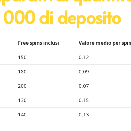
1 000 di deposito
Free spins inclusi
Valore medio per spin
150
0,12
180
0,09
200
0,07
130
0,15
140
0,13