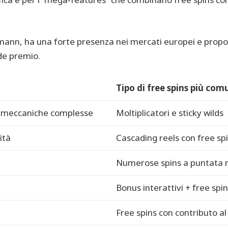
nn, ha una forte presenza nei mercati europei e propone
de premio.
Tipo di free spins più com
 meccaniche complesse
Moltiplicatori e sticky wilds
ità
Cascading reels con free sp
Numerose spins a puntata r
Bonus interattivi + free spi
Free spins con contributo al