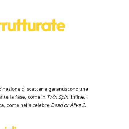
trutturate
ombinazione di scatter e garantiscono una
rante la fase, come in
Twin Spin
. Infine, i
cita, come nella celebre
Dead or Alive 2
.