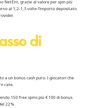
no NetEnt, grazie al valore per spin più
torno al 1,2‑1,3 volte l’importo depositato
rovider.
tasso di
tto a un bonus cash puro. I giocatori che
rn rate.
endo 150 free spins più € 100 di bonus.
del 22 %.