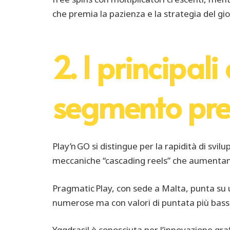
che premia la pazienza e la strategia del gi
2. I principali
segmento pr
Play’n GO si distingue per la rapidità di svi
meccaniche “cascading reels” che aumentano l
Pragmatic Play, con sede a Malta, punta su 
numerose ma con valori di puntata più bassi,
Yggdrasil è conosciuta per l’innovazione gra