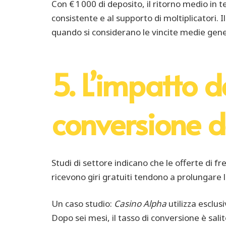
Con € 1 000 di deposito, il ritorno medio in 
consistente e al supporto di moltiplicatori. 
quando si considerano le vincite medie genera
5. L’impatto de
conversione d
Studi di settore indicano che le offerte di f
ricevono giri gratuiti tendono a prolungare l
Un caso studio:
Casino Alpha
utilizza esclus
Dopo sei mesi, il tasso di conversione è sali